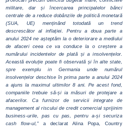
provocări precum deficitul bugetar mare, conflictele
militare, dar și încercarea principalelor bănci
centrale de a reduce dobânzile de politică monetară
(SUA, UE) menținând totodată un trend
descrescător al inflației. Pentru a doua parte a
anului 2024 ne așteptăm la o deteriorare a mediului
de afaceri ceea ce va conduce la o creștere a
numărului incidentelor de plată și a insolvențelor.
Această evoluție poate fi observată și în alte state,
spre exemplu in Germania unde numărul
insolvențelor deschise în prima parte a anului 2024
a ajuns la maximul ultimilor 8 ani. Pe acest fond,
companiile trebuie să-și ia măsuri de protejare a
afacerilor. Ca furnizor de servicii integrate de
management al riscului de credit comercial sprijinim
business-urile, pas cu pas, pentru a-și securiza
cash flow-ul,”
a declarat Alina Popa, Country