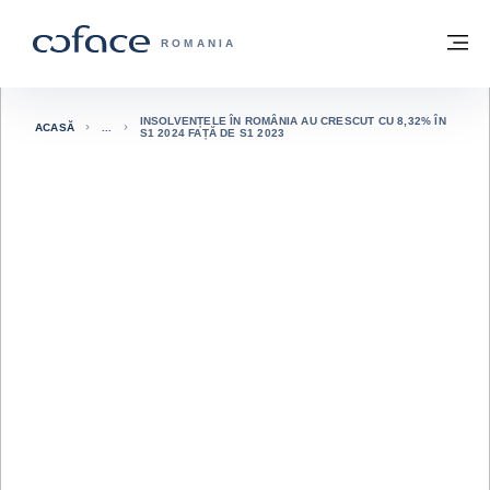
Go to content
Înapoi la pagina de start
M
COFACE FOR TRADE - WEBSITE GRUP
ROMANIA
INSOLVENȚELE ÎN ROMÂNIA AU CRESCUT CU 8,32% ÎN
ACASĂ
S1 2024 FAȚĂ DE S1 2023