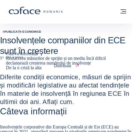
Go to content
Înapoi la pagina de start
M
COFACE FOR TRADE - WEBSITE GRUP
ROMANIA
#
PUBLICAȚII ECONOMICE
Insolvențele companiilor din ECE
sunt în creștere
Câteva informații
Reducerea măsurilor de sprijin și un mediu încă dificil
31 / 05 / 2022
declanșează creșterea numărului de insolvențe
Distribuie
De la o criză la alta
Diferite condiții economice, măsuri de sprijin
și modificări legislative au afectat tendințele
în materie de insolvență în regiunea ECE în
ultimii doi ani. Aflați cum.
Câteva informații
Insolvențele corporative din Europa Centrală și de Est (ECE) au
crescut în 2021, ajungând aproape la nivelurile anterioare pandemiei în