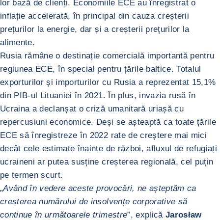
lor bază de clienți. Economiile ECE au înregistrat o
inflație accelerată, în principal din cauza creșterii
prețurilor la energie, dar și a creșterii prețurilor la
alimente.
Rusia rămâne o destinație comercială importantă pentru
regiunea ECE, în special pentru țările baltice. Totalul
exporturilor și importurilor cu Rusia a reprezentat 15,1%
din PIB-ul Lituaniei în 2021. În plus, invazia rusă în
Ucraina a declanșat o criză umanitară uriașă cu
repercusiuni economice. Deși se așteaptă ca toate țările
ECE să înregistreze în 2022 rate de creștere mai mici
decât cele estimate înainte de război, afluxul de refugiați
ucraineni ar putea susține creșterea regională, cel puțin
pe termen scurt.
„
Având în vedere aceste provocări, ne așteptăm ca
creșterea numărului de insolvențe corporative să
continue în următoarele trimestre
”, explică
Jarosław