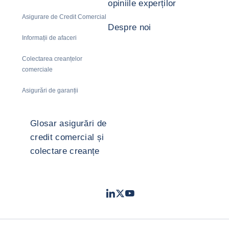
opiniile experților
Asigurare de Credit Comercial
Despre noi
Informații de afaceri
Colectarea creanțelor
comerciale
Asigurări de garanții
Glosar asigurări de
credit comercial și
colectare creanțe
LinkedIn
Twitter
Youtube
- Coface
- Coface
- Coface