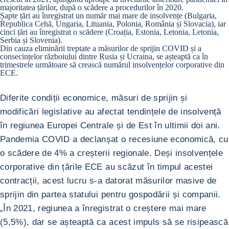
majoritatea țărilor, după o scădere a procedurilor în 2020.
Șapte țări au înregistrat un număr mai mare de insolvențe (Bulgaria,
Republica Cehă, Ungaria, Lituania, Polonia, România și Slovacia), iar
cinci țări au înregistrat o scădere (Croația, Estonia, Letonia, Letonia,
Serbia și Slovenia).
Din cauza eliminării treptate a măsurilor de sprijin COVID și a
consecințelor războiului dintre Rusia și Ucraina, se așteaptă ca în
trimestrele următoare să crească numărul insolvențelor corporative din
ECE.
Diferite condiții economice, măsuri de sprijin și
modificări legislative au afectat tendințele de insolvență
în regiunea Europei Centrale și de Est în ultimii doi ani.
Pandemia COVID a declanșat o recesiune economică, cu
o scădere de 4% a creșterii regionale. Deși insolvențele
corporative din țările ECE au scăzut în timpul acestei
contracții, acest lucru s-a datorat măsurilor masive de
sprijin din partea statului pentru gospodării și companii.
„În 2021, regiunea a înregistrat o creștere mai mare
(5,5%), dar se așteaptă ca acest impuls să se risipească