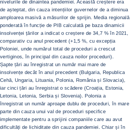
nivelurile de dinaintea pandemiei. Această creștere era
de așteptat, din cauza intențiilor guvernelor de a diminua
amploarea masivă a măsurilor de sprijin. Media regională
ponderată în funcție de PIB calculată pe baza dinamicii
insolvenței țărilor a indicat o creștere de 34,7 % în 2021,
comparativ cu anul precedent (+1,5 %, cu excepția
Poloniei, unde numărul total de proceduri a crescut
vertiginos, în principal din cauza noilor proceduri).
Șapte țări au înregistrat un număr mai mare de
insolvențe decât în anul precedent (Bulgaria, Republica
Cehă, Ungaria, Lituania, Polonia, România și Slovacia),
iar cinci țări au înregistrat o scădere (Croația, Estonia,
Letonia, Letonia, Serbia și Slovenia). Polonia a
înregistrat un număr aproape dublu de proceduri, în mare
parte din cauza unui val de proceduri specifice
implementate pentru a sprijini companiile care au avut
dificultăți de lichiditate din cauza pandemiei. Chiar și în