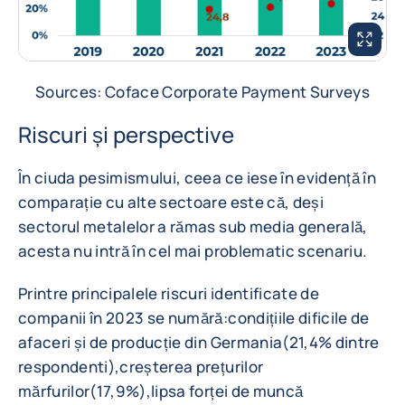
MĂREȘTE
Sources: Coface Corporate Payment Surveys
Riscuri și perspective
În ciuda pesimismului, ceea ce iese în evidență în
comparație cu alte sectoare este că, deși
sectorul metalelor a rămas sub media generală,
acesta nu intră în cel mai problematic scenariu.
Printre principalele riscuri identificate de
companii în 2023 se numără:condițiile dificile de
afaceri și de producție din Germania(21,4% dintre
respondenti),creșterea prețurilor
mărfurilor(17,9%),lipsa forței de muncă