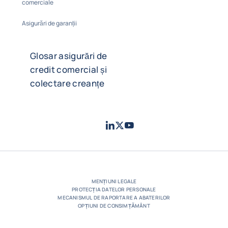
comerciale
Asigurări de garanții
Glosar asigurări de
credit comercial și
colectare creanțe
LinkedIn
Twitter
Youtube
- Coface
- Coface
- Coface
MENȚIUNI LEGALE
PROTECȚIA DATELOR PERSONALE
MECANISMUL DE RAPORTARE A ABATERILOR
OPȚIUNI DE CONSIMȚĂMÂNT