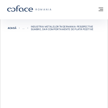
Go to content
Înapoi la pagina de start
M
COFACE FOR TRADE - WEBSITE GRUP
ROMANIA
INDUSTRIA METALELOR ÎN GERMANIA: PERSPECTIVE
ACASĂ
SUMBRE, DAR COMPORTAMENTE DE PLATĂ POZITIVE