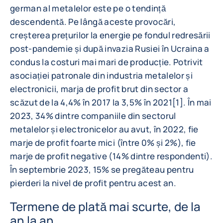
german al metalelor este pe o tendință
descendentă. Pe lângă aceste provocări,
creșterea prețurilor la energie pe fondul redresării
post-pandemie și după invazia Rusiei în Ucraina a
condus la costuri mai mari de producție. Potrivit
asociației patronale din industria metalelor și
electronicii, marja de profit brut din sector a
scăzut de la 4,4% în 2017 la 3,5% în 2021[1]. În mai
2023, 34% dintre companiile din sectorul
metalelor și electronicelor au avut, în 2022, fie
marje de profit foarte mici (între 0% și 2%), fie
marje de profit negative (14% dintre respondenti).
În septembrie 2023, 15% se pregăteau pentru
pierderi la nivel de profit pentru acest an.
Termene de plată mai scurte, de la
an la an