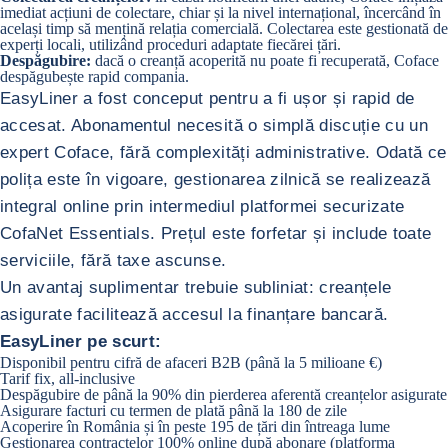
imediat acțiuni de colectare, chiar și la nivel internațional, încercând în
același timp să mențină relația comercială. Colectarea este gestionată de
experți locali, utilizând proceduri adaptate fiecărei țări.
Despăgubire:
dacă o creanță acoperită nu poate fi recuperată, Coface
despăgubește rapid compania.
EasyLiner a fost conceput pentru a fi ușor și rapid de
accesat. Abonamentul necesită o simplă discuție cu un
expert Coface, fără complexități administrative. Odată ce
polița este în vigoare, gestionarea zilnică se realizează
integral online prin intermediul platformei securizate
CofaNet Essentials. Prețul este forfetar și include toate
serviciile, fără taxe ascunse.
Un avantaj suplimentar trebuie subliniat: creanțele
asigurate facilitează accesul la finanțare bancară.
EasyLiner pe scurt:
Disponibil pentru cifră de afaceri B2B (până la 5 milioane €)
Tarif fix, all-inclusive
Despăgubire de până la 90% din pierderea aferentă creanțelor asigurate
Asigurare facturi cu termen de plată până la 180 de zile
Acoperire în România și în peste 195 de țări din întreaga lume
Gestionarea contractelor 100% online după abonare (platforma