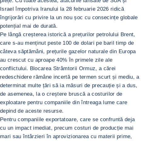
piețe. Cu toate acestea, atacurile lansate de SUA și
Israel împotriva Iranului la 28 februarie 2026 ridică
îngrijorări cu privire la un nou șoc cu consecințe globale
potențial mai de durată.
Pe lângă creșterea istorică a prețurilor petrolului Brent,
care s-au menținut peste 100 de dolari pe baril timp de
câteva săptămâni, prețurile gazelor naturale din Europa
au crescut cu aproape 40% în primele zile ale
conflictului. Blocarea Strâmtorii Ormuz, a cărei
redeschidere rămâne incertă pe termen scurt și mediu, a
determinat multe țări să ia măsuri de precauție și a dus,
de asemenea, la o creștere bruscă a costurilor de
exploatare pentru companiile din întreaga lume care
depind de aceste resurse.
Pentru companiile exportatoare, care se confruntă deja
cu un impact imediat, precum costuri de producție mai
mari sau întârzieri în aprovizionarea cu materii prime,