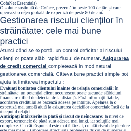
CofaNet Essentials)
O soluție susținută de Coface, prezentă în peste 100 de țări și care
operează o rețea globală de expertiză de peste 80 de ani.
Gestionarea riscului clienților în
străinătate: cele mai bune
practici
Atunci când se exportă, un control deficitar al riscului
clienților poate slăbi rapid fluxul de numerar.
Asigurarea
de credit comercial
completează în mod natural
gestionarea comercială. Câteva bune practici simple pot
ajuta la limitarea impactului:
Evaluați bonitatea clientului înainte de relația comercială:
în
străinătate, un potențial client necunoscut poate ascunde slăbiciuni
financiare dificil de detectat de la distanță. Fără informații fiabile,
acordarea creditului se bazează adesea pe intuiție. Apelarea la o
expertiză mai amplă ajută la asigurarea deciziilor comerciale încă de la
începutul relației.
Anticipați întârzierile la plată și riscul de neîncasare:
la nivel de
export, termenele de plată sunt adesea mai lungi, iar soluțiile mai
complexe. Cu cât răspunsul este mai întârziat, cu atât riscul de pierdere
este mai mare. O abordare structurată protejează fluxul de numerar și