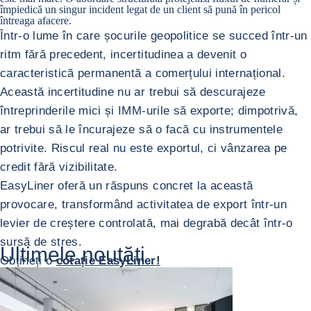
împiedică un singur incident legat de un client să pună în pericol
întreaga afacere.
Într-o lume în care șocurile geopolitice se succed într-un
ritm fără precedent, incertitudinea a devenit o
caracteristică permanentă a comerțului internațional.
Această incertitudine nu ar trebui să descurajeze
întreprinderile mici și IMM-urile să exporte; dimpotrivă,
ar trebui să le încurajeze să o facă cu instrumentele
potrivite. Riscul real nu este exportul, ci vânzarea pe
credit fără vizibilitate.
EasyLiner oferă un răspuns concret la această
provocare, transformând activitatea de export într-un
levier de creștere controlată, mai degrabă decât într-o
sursă de stres.
Ultimele noutăți
Obțineți o
cotație EasyLiner!