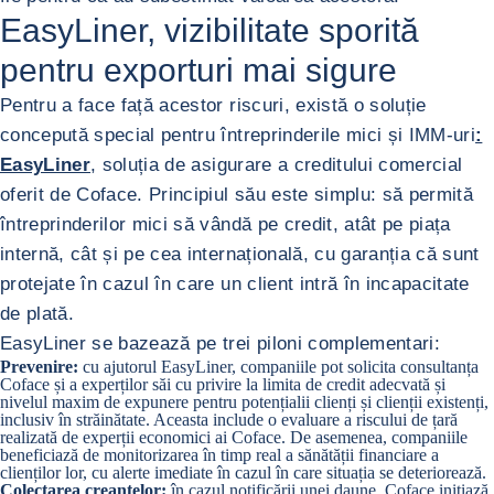
EasyLiner, vizibilitate sporită
pentru exporturi mai sigure
Pentru a face față acestor riscuri, există o soluție
concepută special pentru întreprinderile mici și IMM-uri
:
EasyLiner
, soluția de asigurare a creditului comercial
oferit de Coface. Principiul său este simplu: să permită
întreprinderilor mici să vândă pe credit, atât pe piața
internă, cât și pe cea internațională, cu garanția că sunt
protejate în cazul în care un client intră în incapacitate
de plată.
EasyLiner se bazează pe trei piloni complementari:
Prevenire:
cu ajutorul EasyLiner, companiile pot solicita consultanța
Coface și a experților săi cu privire la limita de credit adecvată și
nivelul maxim de expunere pentru potențialii clienți și clienții existenți,
inclusiv în străinătate. Aceasta include o evaluare a riscului de țară
realizată de experții economici ai Coface. De asemenea, companiile
beneficiază de monitorizarea în timp real a sănătății financiare a
clienților lor, cu alerte imediate în cazul în care situația se deteriorează.
Colectarea creanțelor:
în cazul notificării unei daune, Coface inițiază