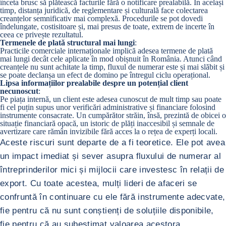
înceta brusc să plătească facturile fără o notificare prealabilă. În același
timp, distanța juridică, de reglementare și culturală face
colectarea
creanțelor
semnificativ mai complexă. Procedurile se pot dovedi
îndelungate, costisitoare și, mai presus de toate, extrem de incerte în
ceea ce privește rezultatul.
Termenele de plată structural mai lungi
:
Practicile comerciale internaționale implică adesea termene de plată
mai lungi decât cele aplicate în mod obișnuit în România. Atunci când
creanțele nu sunt achitate la timp, fluxul de numerar este și mai slăbit și
se poate declanșa un efect de domino pe întregul ciclu operațional.
Lipsa informațiilor prealabile despre un potențial client
necunoscut
:
Pe piața internă, un client este adesea cunoscut de mult timp sau poate
fi cel puțin supus unor verificări administrative și financiare folosind
instrumente consacrate. Un cumpărător străin, însă, prezintă de obicei o
situație financiară opacă, un istoric de plăți inaccesibil și semnale de
avertizare care rămân invizibile fără acces la o rețea de experți locali.
Aceste riscuri sunt departe de a fi teoretice. Ele pot avea
un impact imediat și sever asupra fluxului de numerar al
întreprinderilor mici și mijlocii care investesc în relații de
export. Cu toate acestea, mulți lideri de afaceri se
confruntă în continuare cu ele fără instrumente adecvate,
fie pentru că nu sunt conștienți de soluțiile disponibile,
fie pentru că au subestimat valoarea acestora.