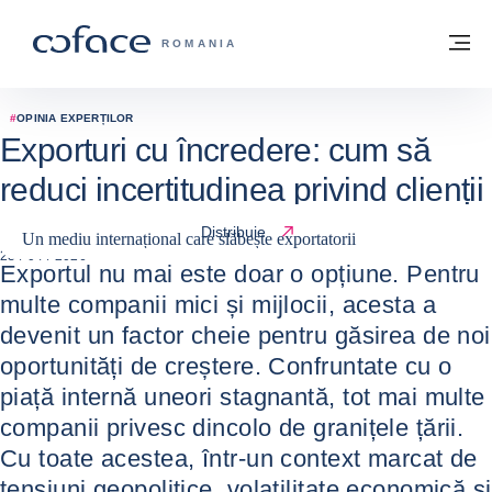
Go to content
Înapoi la pagina de start
M
COFACE FOR TRADE - WEBSITE GRUP
ROMANIA
#
OPINIA EXPERȚILOR
Exporturi cu încredere: cum să
reduci incertitudinea privind clienții
internaționali
Distribuie
Un mediu internațional care slăbește exportatorii
23 / 04 / 2026
Exportul nu mai este doar o opțiune. Pentru
multe companii mici și mijlocii, acesta a
devenit un factor cheie pentru găsirea de noi
oportunități de creștere. Confruntate cu o
piață internă uneori stagnantă, tot mai multe
companii privesc dincolo de granițele țării.
Cu toate acestea, într-un context marcat de
tensiuni geopolitice, volatilitate economică și