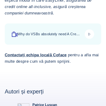
explică modul în care EasyLiner, asigurarea de
credit online all-inclusive, asigură creșterea
companiei dumneavoastră.
play_video
Why do VSBs absolutely need A Credit
Insurance? - click to watch video-
Contactați echipa locală Coface
pentru a afla mai
multe despre cum vă putem sprijini.
Autori și experți
Patrice Luscan