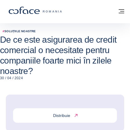
Go to content
Înapoi la pagina de start
M
COFACE FOR TRADE - WEBSITE GRUP
ROMANIA
#
SOLUȚIILE NOASTRE
De ce este asigurarea de credit
comercial o necesitate pentru
companiile foarte mici în zilele
noastre?
30 / 04 / 2024
Distribuie