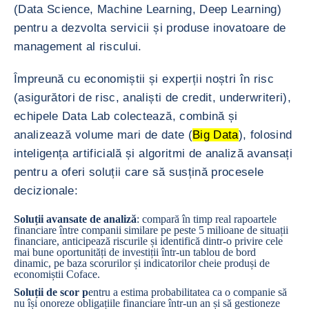
(Data Science, Machine Learning, Deep Learning)
pentru a dezvolta servicii și produse inovatoare de
management al riscului.
Împreună cu economiștii și experții noștri în risc
(asigurători de risc, analiști de credit, underwriteri),
echipele Data Lab colectează, combină și
analizează volume mari de date (
Big Data
), folosind
inteligența artificială și algoritmi de analiză avansați
pentru a oferi soluții care să susțină procesele
decizionale:
Soluții avansate de analiză
: compară în timp real rapoartele
financiare între companii similare pe peste 5 milioane de situații
financiare, anticipează riscurile și identifică dintr-o privire cele
mai bune oportunități de investiții într-un tablou de bord
dinamic, pe baza scorurilor și indicatorilor cheie produși de
economiștii Coface.
Soluții de scor p
entru a estima probabilitatea ca o companie să
nu își onoreze obligațiile financiare într-un an și să gestioneze