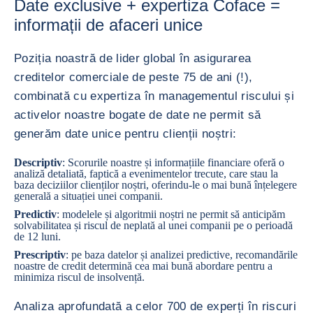
Date exclusive + expertiza Coface =
informații de afaceri unice
Poziția noastră de lider global în asigurarea
creditelor comerciale de peste 75 de ani (!),
combinată cu expertiza în managementul riscului și
activelor noastre bogate de date ne permit să
generăm date unice pentru clienții noștri:
Descriptiv
: Scorurile noastre și informațiile financiare oferă o
analiză detaliată, faptică a evenimentelor trecute, care stau la
baza deciziilor clienților noștri, oferindu-le o mai bună înțelegere
generală a situației unei companii.
Predictiv
: modelele și algoritmii noștri ne permit să anticipăm
solvabilitatea și riscul de neplată al unei companii pe o perioadă
de 12 luni.
Prescriptiv
: pe baza datelor și analizei predictive, recomandările
noastre de credit determină cea mai bună abordare pentru a
minimiza riscul de insolvență.
Analiza aprofundată a celor 700 de experți în riscuri