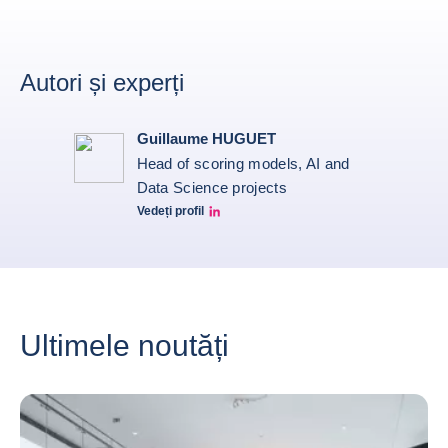
Autori și experți
Guillaume HUGUET
Head of scoring models, AI and
Data Science projects
Vedeți profil
Guillaume HUGUET LinkedIn
Ultimele noutăți