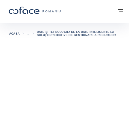
Go to content
Înapoi la pagina de start
M
COFACE FOR TRADE - WEBSITE GRUP
ROMANIA
DATE ȘI TEHNOLOGIE: DE LA DATE INTELIGENTE LA
ACASĂ
SOLUȚII PREDICTIVE DE GESTIONARE A RISCURILOR