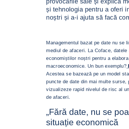
provocările sale și explică m
și tehnologia pentru a oferi in
noștri și a-i ajuta să facă co
Managementul bazat pe date nu se lim
mediul de afaceri. La Coface, datele 
economiștilor noștri pentru a elabora 
macroeconomice. Un bun exemplu?
E
Acestea se bazează pe un model stati
puncte de date din mai multe surse, p
vizualizeze rapid nivelul de risc al un
de afaceri.
„Fără date, nu se poa
situație economică