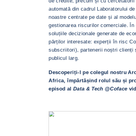
de credite, precum și cu cercetătorii 
automată din cadrul Laboratorului de 
noastre centrate pe date și al modelu
gestionarea riscurilor comerciale. În 
soluțiile decizionale generate de econ
părților interesate: experții în risc C
subscriitori), partenerii noștri clien
publicul larg.
Descoperiți-l pe colegul nostru A
Africa, împărtășind rolul său și pr
episod al
Data & Tech @Coface
vi