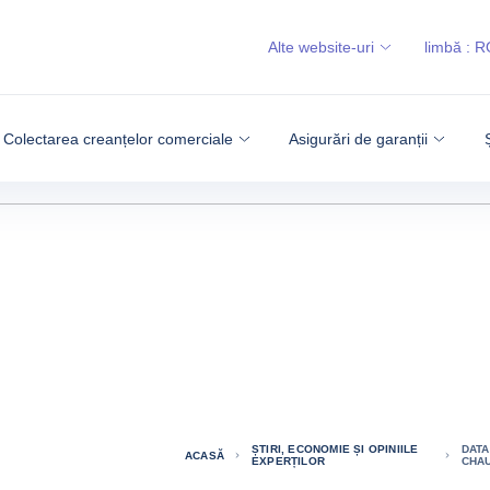
Alte website-uri
limbă :
R
Colectarea creanțelor comerciale
Asigurări de garanții
ȘTIRI, ECONOMIE ȘI OPINIILE
DATA
ACASĂ
EXPERȚILOR
CHAU