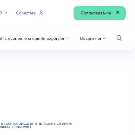
Contactează-ne
O
Conectare
Știri, economie și opiniile experților
Despre noi
Căutare
 & TECH @COFACE EP 5: ÎNTÂLNIRE CU ARONI
DHURI, ECONOMIST