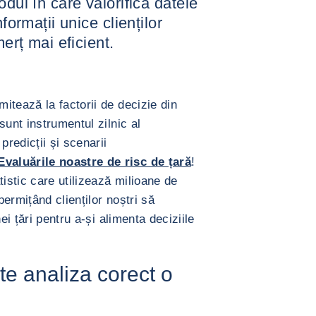
odul în care valorifică datele
formații unice clienților
merț mai eficient.
itează la factorii de decizie din
sunt instrumentul zilnic al
predicții și scenarii
valuările noastre de risc de țară
!
stic care utilizează milioane de
ermițând clienților noștri să
ei țări pentru a-și alimenta deciziile
te analiza corect o