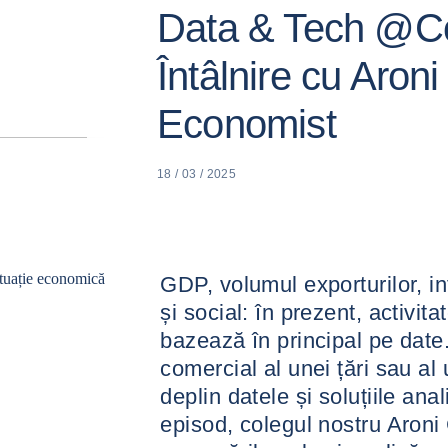
Data & Tech @Co
Întâlnire cu Aron
Economist
18 / 03 / 2025
ituație economică
GDP, volumul exporturilor, infl
și social: în prezent, activit
bazează în principal pe date. 
comercial al unei țări sau al
deplin datele și soluțiile ana
episod, colegul nostru Aron