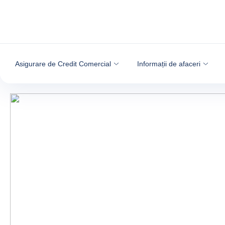
Go to content
Asigurare de Credit Comercial
Informații de afaceri