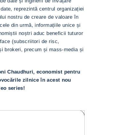
de date și inginerii de învățare
date, reprezintă centrul organizației
lui nostru de creare de valoare în
cele din urmă, informațiile unice și
omiștii noștri aduc beneficii tuturor
oface (subscriitori de risc,
ți și brokeri, precum și mass-media și
roni Chaudhuri, economist pentru
ovocările zilnice în acest nou
deo series!