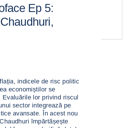
face Ep 5:
i Chaudhuri,
ația, indicele de risc politic
atea economiștilor se
Evaluările lor privind riscul
 unui sector integrează pe
litice avansate. În acest nou
i Chaudhuri împărtășește