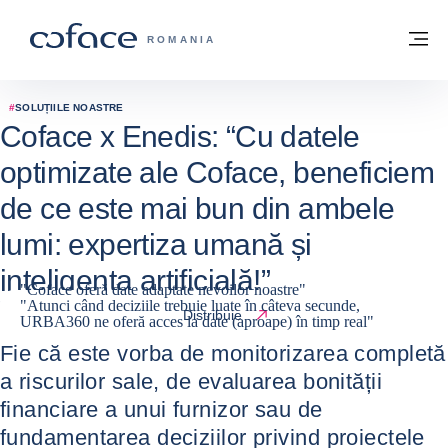
Go to content
Înapoi la pagina de start
M
COFACE FOR TRADE - WEBSITE GRUP
ROMANIA
#
SOLUȚIILE NOASTRE
Coface x Enedis: “Cu datele
optimizate ale Coface, beneficiem
de ce este mai bun din ambele
lumi: expertiza umană și
inteligența artificială!”
"Coface oferă date adaptate nevoilor noastre"
"Atunci când deciziile trebuie luate în câteva secunde,
27 / 01 / 2025
Distribuie
URBA360 ne oferă acces la date (aproape) în timp real"
Fie că este vorba de monitorizarea completă
a riscurilor sale, de evaluarea bonității
financiare a unui furnizor sau de
fundamentarea deciziilor privind proiectele