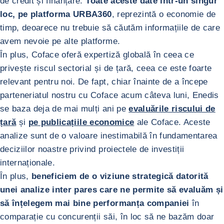
de credit și finanțare.
Toate aceste date într-un singur
loc, pe platforma URBA360
, reprezintă o economie de
timp, deoarece nu trebuie să căutăm informațiile de care
avem nevoie pe alte platforme.
În plus, Coface oferă expertiză globală în ceea ce
privește riscul sectorial și de țară, ceea ce este foarte
relevant pentru noi. De fapt, chiar înainte de a începe
parteneriatul nostru cu Coface acum câteva luni, Enedis
se baza deja de mai mulți ani pe
evaluările riscului de
țară
și
pe publicațiile economice
ale Coface. Aceste
analize sunt de o valoare inestimabilă în fundamentarea
deciziilor noastre privind proiectele de investiții
internaționale.
În plus,
beneficiem de o viziune strategică datorită
unei analize inter pares care ne permite să evaluăm și
să înțelegem mai bine performanța companiei
în
comparație cu concurenții săi, în loc să ne bazăm doar