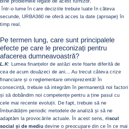
bine problemele legate de acest furnizor.
Într-o lume în care deciziile trebuie luate în câteva
secunde, URBA360 ne oferă acces la date (aproape) în
timp real.
Pe termen lung, care sunt principalele
efecte pe care le preconizați pentru
afacerea dumneavoastră?
L.K
: Lumea finanțelor de astăzi este foarte diferită de
cea de acum douăzeci de ani... Au trecut câteva crize
financiare și o reglementare omniprezentă! În
consecință, trebuie să integrăm în permanență noi factori
și să dobândim noi competențe pentru a ține pasul cu
cele mai recente evoluții. De fapt, trebuie să ne
îmbunătățim periodic metodele de analiză și să ne
adaptăm la provocările actuale. În acest sens,
riscul
social și de mediu
devine o preocupare din ce în ce mai