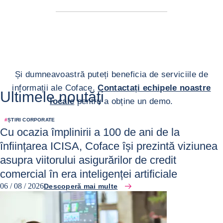
Și dumneavoastră puteți beneficia de serviciile de
informații ale Coface.
Contactați echipele noastre
Ultimele noutăți
locale
pentru a obține un demo.
#
ȘTIRI CORPORATE
Cu ocazia împlinirii a 100 de ani de la
înființarea ICISA, Coface își prezintă viziunea
asupra viitorului asigurărilor de credit
comercial în era inteligenței artificiale
06 / 08 / 2026
Descoperă mai multe