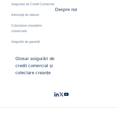
Asigurare de Credit Comercial
Despre noi
Informații de afaceri
Colectarea creanțelor
comerciale
Asigurări de garanții
Glosar asigurări de
credit comercial și
colectare creanțe
LinkedIn
Twitter
Youtube
- Coface
- Coface
- Coface