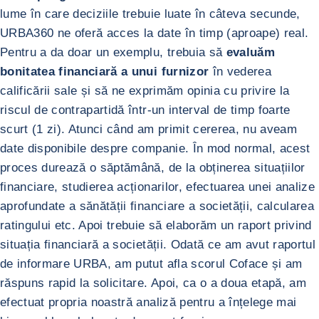
lume în care deciziile trebuie luate în câteva secunde,
URBA360 ne oferă acces la date în timp (aproape) real.
Pentru a da doar un exemplu, trebuia să
evaluăm
bonitatea financiară a unui furnizor
în vederea
calificării sale și să ne exprimăm opinia cu privire la
riscul de contrapartidă într-un interval de timp foarte
scurt (1 zi). Atunci când am primit cererea, nu aveam
date disponibile despre companie. În mod normal, acest
proces durează o săptămână, de la obținerea situațiilor
financiare, studierea acționarilor, efectuarea unei analize
aprofundate a sănătății financiare a societății, calcularea
ratingului etc. Apoi trebuie să elaborăm un raport privind
situația financiară a societății. Odată ce am avut raportul
de informare URBA, am putut afla scorul Coface și am
răspuns rapid la solicitare. Apoi, ca o a doua etapă, am
efectuat propria noastră analiză pentru a înțelege mai