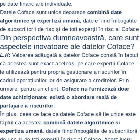
pe date financiare individuale.
Datele Coface sunt unice deoarece
combină date
algoritmice și expertiză umană
, datele fiind îmbogățite
de subscriitorii de risc și de toți experții în risc ai Coface
Din perspectiva dumneavoastră, care sunt
aspectele inovatoare ale datelor Coface?
L.K
: Valoarea adăugată a datelor Coface constă în faptul
că acestea sunt exact aceleași pe care experții Coface
le utilizează pentru propria gestionare a riscurilor în
cadrul operațiunilor lor de asigurare a creditelor. Prin
urmare, pentru un client,
Coface nu furnizează doar
date achiziționate: există o abordare reală de
partajare a riscurilor
.
În plus, ceea ce face ca datele Coface să fie unice este
faptul că acestea
combină datele algoritmice și
expertiza umană
, datele fiind îmbogățite de subscriitorii
de risc și de toți experții în risc ai Coface. Acest lucru