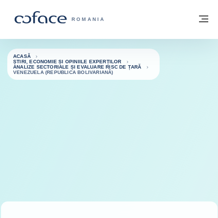
Go to content
Înapoi la pagina de start
M
COFACE FOR TRADE - WEBSITE GRUP
ROMANIA
ACASĂ
ȘTIRI, ECONOMIE ȘI OPINIILE EXPERȚILOR
ANALIZE SECTORIALE ȘI EVALUARE RISC DE ȚARĂ
VENEZUELA (REPUBLICA BOLIVARIANĂ)