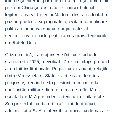
interne și externe, parteneri strategici și comerciali
precum China și Rusia au recunoscut oficial
legitimitatea victoriei lui Maduro, deși au adoptat o
poziție prudentă și pragmatică, evitând o implicare
politică mai activă sau un sprijin material
semnificativ, în parte pentru a nu agrava tensiunile
cu Statele Unite.
Criza politică, care ajunsese într-un stadiu de
stagnare în 2025, a evoluat către un colaps profund
al ordinii instituționale. Pe parcursul anului, relațiile
dintre Venezuela și Statele Unite s-au deteriorat
progresiv, trecând de la presiuni economice la
confruntări militare directe, ceea ce reflectă o
escaladare fără precedent a tensiunilor bilaterale.
Sub pretextul combaterii traficului de droguri,
administrația SUA a intensificat operațiunile navale