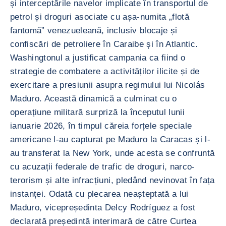
și interceptările navelor implicate în transportul de
petrol și droguri asociate cu așa-numita „flotă
fantomă” venezueleană, inclusiv blocaje și
confiscări de petroliere în Caraibe și în Atlantic.
Washingtonul a justificat campania ca fiind o
strategie de combatere a activităților ilicite și de
exercitare a presiunii asupra regimului lui Nicolás
Maduro. Această dinamică a culminat cu o
operațiune militară surpriză la începutul lunii
ianuarie 2026, în timpul căreia forțele speciale
americane l-au capturat pe Maduro la Caracas și l-
au transferat la New York, unde acesta se confruntă
cu acuzații federale de trafic de droguri, narco-
terorism și alte infracțiuni, pledând nevinovat în fața
instanței. Odată cu plecarea neașteptată a lui
Maduro, vicepreședinta Delcy Rodríguez a fost
declarată președintă interimară de către Curtea