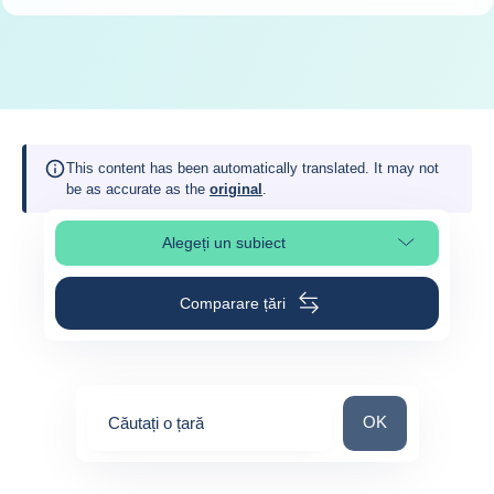
This content has been automatically translated. It may not
be as accurate as the
original
.
Alegeți un subiect
Select page section
Comparare țări
Căutați o țară
OK
Căutați o țară
0
suggestions