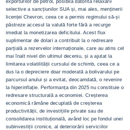
exporturilor de petrol, posibilă datorită relaxării
selective a sancțiunilor SUA și, mai ales, menținerii
licenței Chevron, ceea ce a permis regimului să-și
păstreze accesul la valută forte fără a recurge
imediat la monetizarea deficitului. Acest flux
suplimentar de dolari a contribuit la o redresare
parțială a rezervelor internaționale, care au atins cel
mai înalt nivel din ultimul deceniu, și a ajutat la
limitarea volatilității cursului de schimb, ceea ce a
dus la o depreciere doar moderată a bolivarului pe
parcursul anului și a evitat, deocamdată, o revenire
la hiperinflație. Performanța din 2025 nu constituie o
redresare structurală a economiei. Creșterea
economică rămâne decuplată de creșterea
productivității, de investițiile private sau de
consolidarea instituțională, având loc pe fondul unei
subinvestiții cronice, al deteriorării serviciilor