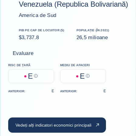
Venezuela (Republica Bolivariană)
America de Sud
PIB PE CAP DE LOCUITOR ($)
POPULAȚIE (ÎN 2021)
$3,737.8
26,5 milioane
Evaluare
RISC DE ȚARĂ
MEDIU DE AFACERI
E
E
Help
Help
E
E
ANTERIOR:
ANTERIOR:
Vedeți alți indicatori economici principali