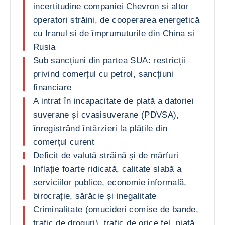
incertitudine companiei Chevron și altor
operatori străini, de cooperarea energetică
cu Iranul și de împrumuturile din China și
Rusia
Sub sancțiuni din partea SUA: restricții
privind comerțul cu petrol, sancțiuni
financiare
A intrat în incapacitate de plată a datoriei
suverane și cvasisuverane (PDVSA),
înregistrând întârzieri la plățile din
comerțul curent
Deficit de valută străină și de mărfuri
Inflație foarte ridicată, calitate slabă a
serviciilor publice, economie informală,
birocrație, sărăcie și inegalitate
Criminalitate (omucideri comise de bande,
trafic de droguri), trafic de orice fel, piață