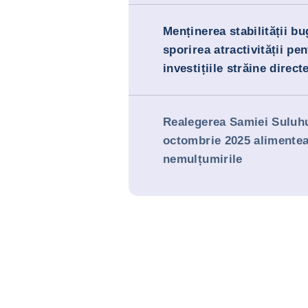
Menținerea stabilității bu
sporirea atractivității pen
investițiile străine direct
Realegerea Samiei Suluhu
octombrie 2025 alimente
nemulțumirile