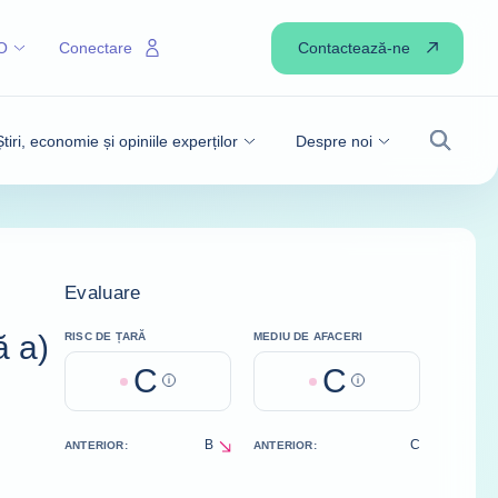
Contactează-ne
O
Conectare
Știri, economie și opiniile experților
Despre noi
Căutare
Evaluare
ă a)
RISC DE ȚARĂ
MEDIU DE AFACERI
C
C
Help
Help
B
C
ANTERIOR:
ANTERIOR:
decrease