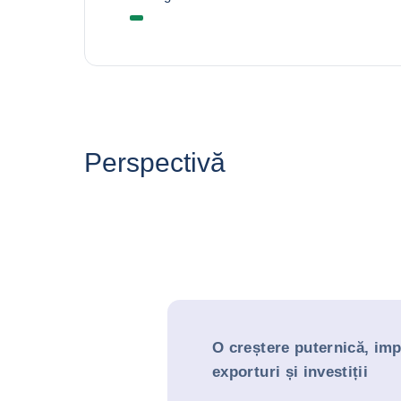
Perspectivă
O creștere puternică, im
exporturi și investiții