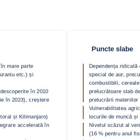
Puncte slabe
 în mare parte
Dependența ridicată d
 uraniu etc.) și
special de aur, prec
combustibili, cereale
 descoperite în 2010
prelucrătoare slab de
eie în 2023), creștere
prelucrării materiilor
Vulnerabilitatea agri
itoral și Kilimanjaro)
locurile de muncă și 
tegrare accelerată în
Nivelul scăzut al ven
(16 % pentru anul fi