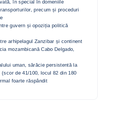
vată, în special în domeniile
 transporturilor, precum și proceduri
ie
tre guvern și opoziția politică
ntre arhipelagul Zanzibar și continent
ncia mozambicană Cabo Delgado,
alului uman, sărăcie persistentă la
ie (scor de 41/100, locul 82 din 180
ormal foarte răspândit