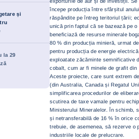
exporturile de aur și de investiții. 
începe producția între sfârșitul anul
getare și
răspândite pe întreg teritoriul țării;
tru
unică prin faptul că se bazează pe o
e
beneficiază de resurse minerale boga
80 % din producția minieră, urmat de 
pentru producția de energie electrică
 la 29
exploatate zăcăminte semnificative de 
ază
cobalt, cum ar fi minele de grafit d
Aceste proiecte, care sunt extrem de a
(din Australia, Canada și Regatul Unit
simplificarea procedurilor de eliberar
scutirea de taxe vamale pentru echi
Ministerului Mineralelor. În schimb, s
și netransferabilă de 16 % în orice c
trebuie, de asemenea, să rezerve o p
industriile locale de prelucrare.