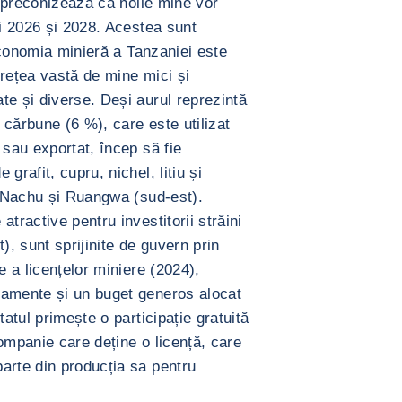
Se preconizează că noile mine vor
ui 2026 și 2028. Acestea sunt
 economia minieră a Tanzaniei este
 rețea vastă de mine mici și
te și diverse. Deși aurul reprezintă
cărbune (6 %), care este utilizat
 sau exportat, încep să fie
grafit, cupru, nichel, litiu și
in Nachu și Ruangwa (sud-est).
tractive pentru investitorii străini
), sunt sprijinite de guvern prin
e a licențelor miniere (2024),
pamente și un buget generos alocat
tatul primește o participație gratuită
ompanie care deține o licență, care
arte din producția sa pentru