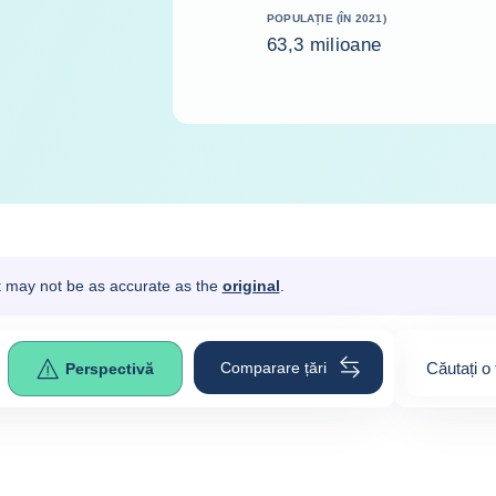
POPULAȚIE (ÎN 2021)
63,3 milioane
It may not be as accurate as the
original
.
Comparare țări
Căutați o 
Perspectivă
0
suggesti