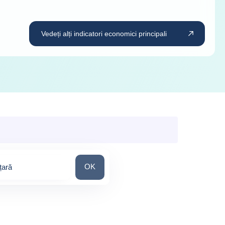
Vedeți alți indicatori economici principali
Căutați o țară
OK
țară
ons