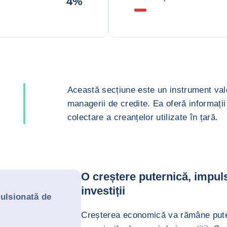
4%
Această secțiune este un instrument valor
managerii de credite. Ea oferă informații 
colectare a creanțelor utilizate în țară.
O creștere puternică, impuls
investiții
pulsionată de
Creșterea economică va rămâne pute