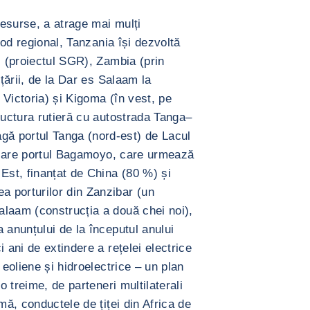
resurse, a atrage mai mulți
 nod regional, Tanzania își dezvoltă
i (proiectul SGR), Zambia (prin
 țării, de la Dar es Salaam la
Victoria) și Kigoma (în vest, pe
ructura rutieră cu autostrada Tanga–
ă portul Tanga (nord-est) de Lacul
re care portul Bagamoyo, care urmează
Est, finanțat de China (80 %) și
 porturilor din Zanzibar (un
laam (construcția a două chei noi),
 anunțului de la începutul anului
 ani de extindere a rețelei electrice
 eoliene și hidroelectrice – un plan
o treime, de parteneri multilaterali
mă, conductele de țiței din Africa de