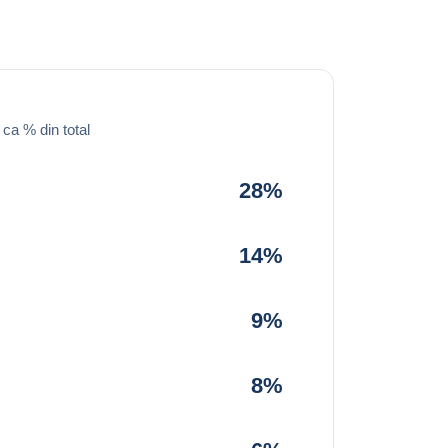
 ca % din total
28%
14%
9%
8%