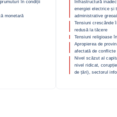
prumuturi în condiții
Infrastructură inadec
energiei electrice și
ică monetară
administrative greoa
Tensiuni crescânde în
redusă la tăcere
Tensiuni religioase î
Apropierea de provi
afectată de conflicte
Nivel scăzut al capit
nivel ridicat, corupț
de țări), sectorul inf