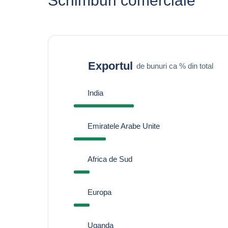
Schimburi comerciale
Exportul
de bunuri ca % din total
India
Emiratele Arabe Unite
Africa de Sud
Europa
Uganda