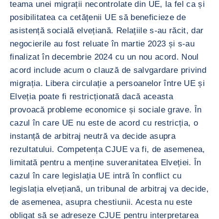
teama unei migrații necontrolate din UE, la fel ca și
posibilitatea ca cetățenii UE să beneficieze de
asistență socială elvețiană. Relațiile s-au răcit, dar
negocierile au fost reluate în martie 2023 și s-au
finalizat în decembrie 2024 cu un nou acord. Noul
acord include acum o clauză de salvgardare privind
migrația. Libera circulație a persoanelor între UE și
Elveția poate fi restricționată dacă aceasta
provoacă probleme economice și sociale grave. În
cazul în care UE nu este de acord cu restricția, o
instanță de arbitraj neutră va decide asupra
rezultatului. Competența CJUE va fi, de asemenea,
limitată pentru a menține suveranitatea Elveției. În
cazul în care legislația UE intră în conflict cu
legislația elvețiană, un tribunal de arbitraj va decide,
de asemenea, asupra chestiunii. Acesta nu este
obligat să se adreseze CJUE pentru interpretarea