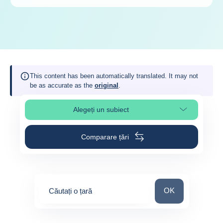
This content has been automatically translated. It may not
be as accurate as the
original
.
Alegeți un subiect
Select page section
Comparare țări
Căutați o țară
OK
Căutați o țară
0
suggestions