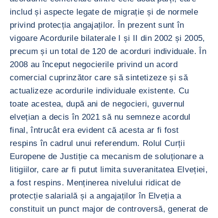
includ și aspecte legate de migrație și de normele
privind protecția angajaților. În prezent sunt în
vigoare Acordurile bilaterale I și II din 2002 și 2005,
precum și un total de 120 de acorduri individuale. În
2008 au început negocierile privind un acord
comercial cuprinzător care să sintetizeze și să
actualizeze acordurile individuale existente. Cu
toate acestea, după ani de negocieri, guvernul
elvețian a decis în 2021 să nu semneze acordul
final, întrucât era evident că acesta ar fi fost
respins în cadrul unui referendum. Rolul Curții
Europene de Justiție ca mecanism de soluționare a
litigiilor, care ar fi putut limita suveranitatea Elveției,
a fost respins. Menținerea nivelului ridicat de
protecție salarială și a angajaților în Elveția a
constituit un punct major de controversă, generat de