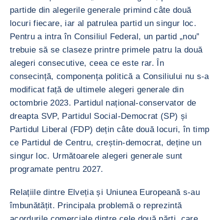
partide din alegerile generale primind câte două
locuri fiecare, iar al patrulea partid un singur loc.
Pentru a intra în Consiliul Federal, un partid „nou”
trebuie să se claseze printre primele patru la două
alegeri consecutive, ceea ce este rar. În
consecință, componența politică a Consiliului nu s-a
modificat față de ultimele alegeri generale din
octombrie 2023. Partidul național-conservator de
dreapta SVP, Partidul Social-Democrat (SP) și
Partidul Liberal (FDP) dețin câte două locuri, în timp
ce Partidul de Centru, creștin-democrat, deține un
singur loc. Următoarele alegeri generale sunt
programate pentru 2027.
Relațiile dintre Elveția și Uniunea Europeană s-au
îmbunătățit. Principala problemă o reprezintă
acordurile comerciale dintre cele două părți, care