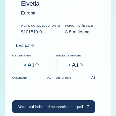
Elveția
Europa
PIB PE CAP DE LOCUITOR ($)
POPULAȚIE (ÎN 2021)
$101510.0
8,8 milioane
Evaluare
RISC DE ȚARĂ
MEDIU DE AFACERI
A
A
1
Help
1
Help
A1
A1
ANTERIOR:
ANTERIOR:
Vedeți alți indicatori economici principali