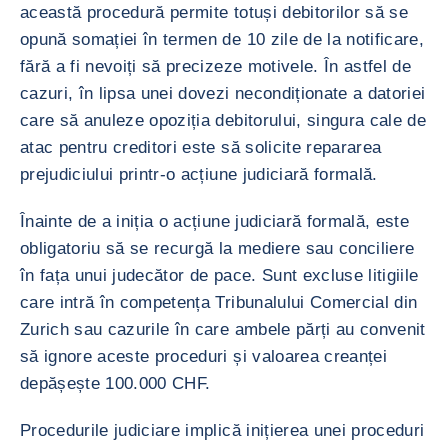
această procedură permite totuși debitorilor să se
opună somației în termen de 10 zile de la notificare,
fără a fi nevoiți să precizeze motivele. În astfel de
cazuri, în lipsa unei dovezi necondiționate a datoriei
care să anuleze opoziția debitorului, singura cale de
atac pentru creditori este să solicite repararea
prejudiciului printr-o acțiune judiciară formală.
Înainte de a iniția o acțiune judiciară formală, este
obligatoriu să se recurgă la mediere sau conciliere
în fața unui judecător de pace. Sunt excluse litigiile
care intră în competența Tribunalului Comercial din
Zurich sau cazurile în care ambele părți au convenit
să ignore aceste proceduri și valoarea creanței
depășește 100.000 CHF.
Procedurile judiciare implică inițierea unei proceduri