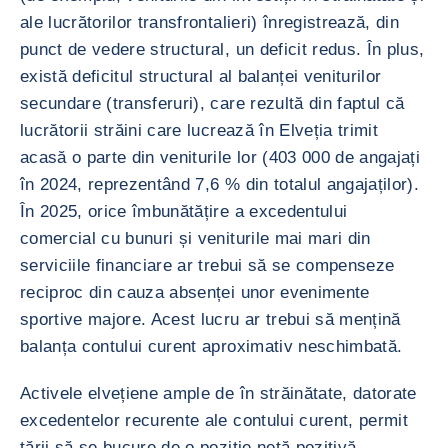
ale lucrătorilor transfrontalieri) înregistrează, din
punct de vedere structural, un deficit redus. În plus,
există deficitul structural al balanței veniturilor
secundare (transferuri), care rezultă din faptul că
lucrătorii străini care lucrează în Elveția trimit
acasă o parte din veniturile lor (403 000 de angajați
în 2024, reprezentând 7,6 % din totalul angajaților).
În 2025, orice îmbunătățire a excedentului
comercial cu bunuri și veniturile mai mari din
serviciile financiare ar trebui să se compenseze
reciproc din cauza absenței unor evenimente
sportive majore. Acest lucru ar trebui să mențină
balanța contului curent aproximativ neschimbată.
Activele elvețiene ample de în străinătate, datorate
excedentelor recurente ale contului curent, permit
țării să se bucure de o poziție netă pozitivă