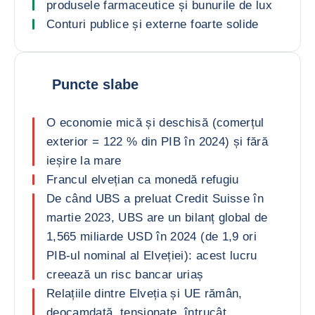
produsele farmaceutice și bunurile de lux
Conturi publice și externe foarte solide
Puncte slabe
O economie mică și deschisă (comerțul
exterior = 122 % din PIB în 2024) și fără
ieșire la mare
Francul elvețian ca monedă refugiu
De când UBS a preluat Credit Suisse în
martie 2023, UBS are un bilanț global de
1,565 miliarde USD în 2024 (de 1,9 ori
PIB-ul nominal al Elveției): acest lucru
creează un risc bancar uriaș
Relațiile dintre Elveția și UE rămân,
deocamdată, tensionate, întrucât