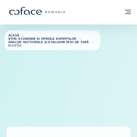
Go to content
Înapoi la pagina de start
M
COFACE FOR TRADE - WEBSITE GRUP
ROMANIA
ACASĂ
ȘTIRI, ECONOMIE ȘI OPINIILE EXPERȚILOR
ANALIZE SECTORIALE ȘI EVALUARE RISC DE ȚARĂ
ELVEȚIA