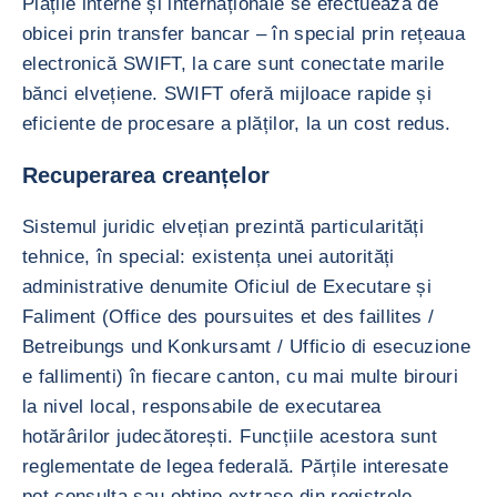
Plățile interne și internaționale se efectuează de
obicei prin transfer bancar – în special prin rețeaua
electronică SWIFT, la care sunt conectate marile
bănci elvețiene. SWIFT oferă mijloace rapide și
eficiente de procesare a plăților, la un cost redus.
Recuperarea creanțelor
Sistemul juridic elvețian prezintă particularități
tehnice, în special: existența unei autorități
administrative denumite Oficiul de Executare și
Faliment (Office des poursuites et des faillites /
Betreibungs und Konkursamt / Ufficio di esecuzione
e fallimenti) în fiecare canton, cu mai multe birouri
la nivel local, responsabile de executarea
hotărârilor judecătorești. Funcțiile acestora sunt
reglementate de legea federală. Părțile interesate
pot consulta sau obține extrase din registrele