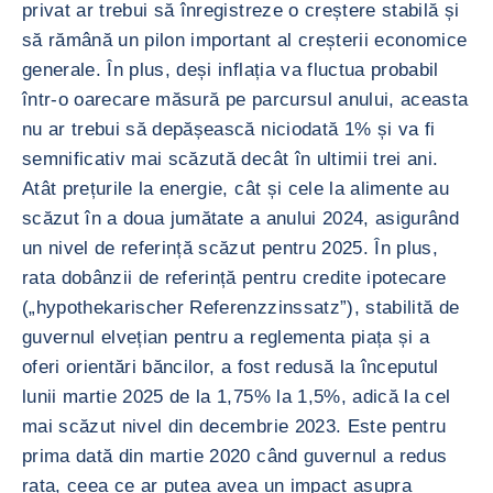
privat ar trebui să înregistreze o creștere stabilă și
să rămână un pilon important al creșterii economice
generale. În plus, deși inflația va fluctua probabil
într-o oarecare măsură pe parcursul anului, aceasta
nu ar trebui să depășească niciodată 1% și va fi
semnificativ mai scăzută decât în ultimii trei ani.
Atât prețurile la energie, cât și cele la alimente au
scăzut în a doua jumătate a anului 2024, asigurând
un nivel de referință scăzut pentru 2025. În plus,
rata dobânzii de referință pentru credite ipotecare
(„hypothekarischer Referenzzinssatz”), stabilită de
guvernul elvețian pentru a reglementa piața și a
oferi orientări băncilor, a fost redusă la începutul
lunii martie 2025 de la 1,75% la 1,5%, adică la cel
mai scăzut nivel din decembrie 2023. Este pentru
prima dată din martie 2020 când guvernul a redus
rata, ceea ce ar putea avea un impact asupra