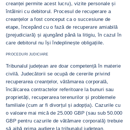
creanței permite acest lucru), vizite personale și
întâlniri cu debitorul. Procesul de recuperare a
creanțelor a fost conceput ca o succesiune de
etape, începând cu o fază de recuperare amiabilă
(prejudiciară) și ajungând până la litigiu, în cazul în
care debitorul nu își îndeplinește obligațiile.
PROCEDURI JUDICIARE
Tribunalul județean are doar competență în materie
civilă. Judecătorii se ocupă de cererile privind
recuperarea creanțelor, vătămarea corporală,
încălcarea contractelor referitoare la bunuri sau
proprietăți, recuperarea terenurilor și problemele
familiale (cum ar fi divorțul și adopția). Cazurile cu
o valoare mai mică de 25.000 GBP (sau sub 50.000
GBP pentru cazurile de vătămare corporală) trebuie
să aibă prima audiere la tribunalul județean.