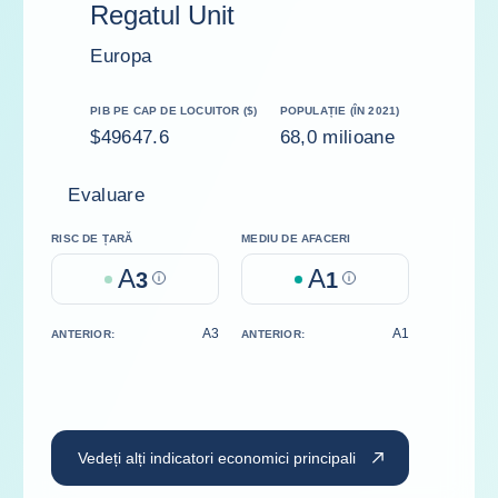
Regatul Unit
Europa
PIB PE CAP DE LOCUITOR ($)
POPULAȚIE (ÎN 2021)
$49647.6
68,0 milioane
Evaluare
RISC DE ȚARĂ
MEDIU DE AFACERI
A
A
3
Help
1
Help
A3
A1
ANTERIOR:
ANTERIOR:
Vedeți alți indicatori economici principali