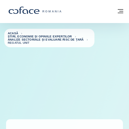
Go to content
Înapoi la pagina de start
M
COFACE FOR TRADE - WEBSITE GRUP
ROMANIA
ACASĂ
ȘTIRI, ECONOMIE ȘI OPINIILE EXPERȚILOR
ANALIZE SECTORIALE ȘI EVALUARE RISC DE ȚARĂ
REGATUL UNIT