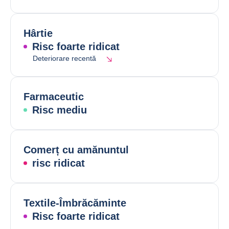
Hârtie
Risc foarte ridicat
Deteriorare recentă
Farmaceutic
Risc mediu
Comerț cu amănuntul
risc ridicat
Textile-Îmbrăcăminte
Risc foarte ridicat