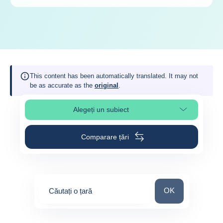
This content has been automatically translated. It may not
be as accurate as the
original
.
Alegeți un subiect
Select page section
Comparare țări
Căutați o țară
OK
Căutați o țară
0
suggestions