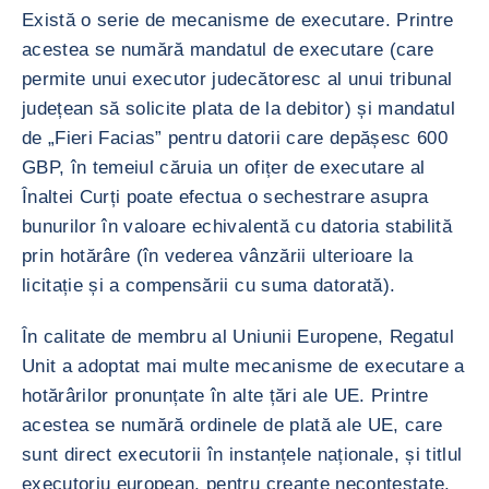
Există o serie de mecanisme de executare. Printre
acestea se numără mandatul de executare (care
permite unui executor judecătoresc al unui tribunal
județean să solicite plata de la debitor) și mandatul
de „Fieri Facias” pentru datorii care depășesc 600
GBP, în temeiul căruia un ofițer de executare al
Înaltei Curți poate efectua o sechestrare asupra
bunurilor în valoare echivalentă cu datoria stabilită
prin hotărâre (în vederea vânzării ulterioare la
licitație și a compensării cu suma datorată).
În calitate de membru al Uniunii Europene, Regatul
Unit a adoptat mai multe mecanisme de executare a
hotărârilor pronunțate în alte țări ale UE. Printre
acestea se numără ordinele de plată ale UE, care
sunt direct executorii în instanțele naționale, și titlul
executoriu european, pentru creanțe necontestate.