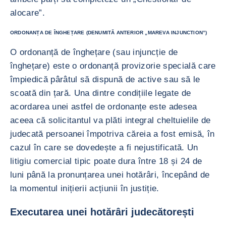
alocare”.
ORDONANȚA DE ÎNGHEȚARE (DENUMITĂ ANTERIOR „MAREVA INJUNCTION”)
O ordonanță de înghețare (sau injuncție de
înghețare) este o ordonanță provizorie specială care
împiedică pârâtul să dispună de active sau să le
scoată din țară. Una dintre condițiile legate de
acordarea unei astfel de ordonanțe este adesea
aceea că solicitantul va plăti integral cheltuielile de
judecată persoanei împotriva căreia a fost emisă, în
cazul în care se dovedește a fi nejustificată. Un
litigiu comercial tipic poate dura între 18 și 24 de
luni până la pronunțarea unei hotărâri, începând de
la momentul inițierii acțiunii în justiție.
Executarea unei hotărâri judecătorești