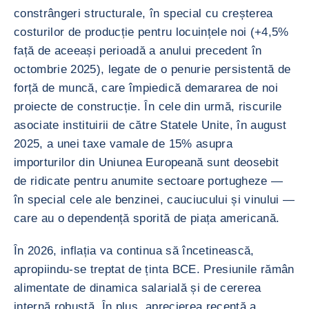
constrângeri structurale, în special cu creșterea
costurilor de producție pentru locuințele noi (+4,5%
față de aceeași perioadă a anului precedent în
octombrie 2025), legate de o penurie persistentă de
forță de muncă, care împiedică demararea de noi
proiecte de construcție. În cele din urmă, riscurile
asociate instituirii de către Statele Unite, în august
2025, a unei taxe vamale de 15% asupra
importurilor din Uniunea Europeană sunt deosebit
de ridicate pentru anumite sectoare portugheze —
în special cele ale benzinei, cauciucului și vinului —
care au o dependență sporită de piața americană.
În 2026, inflația va continua să încetinească,
apropiindu-se treptat de ținta BCE. Presiunile rămân
alimentate de dinamica salarială și de cererea
internă robustă. În plus, aprecierea recentă a