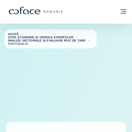
Go to content
Înapoi la pagina de start
M
COFACE FOR TRADE - WEBSITE GRUP
ROMANIA
ACASĂ
ȘTIRI, ECONOMIE ȘI OPINIILE EXPERȚILOR
ANALIZE SECTORIALE ȘI EVALUARE RISC DE ȚARĂ
PORTUGALIA