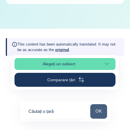
This content has been automatically translated. It may not
be as accurate as the
original
.
Alegeți un subiect
Select page section
Comparare țări
Căutați o țară
OK
Căutați o țară
0
suggestions