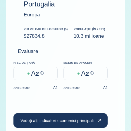
Portugalia
Europa
PIB PE CAP DE LOCUITOR ($)
POPULAȚIE (ÎN 2021)
$27834.8
10,3 milioane
Evaluare
RISC DE ȚARĂ
MEDIU DE AFACERI
A
A
2
Help
2
Help
A2
A2
ANTERIOR:
ANTERIOR:
Vedeți alți indicatori economici principali