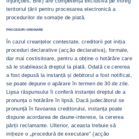
Injunções, BNI) are competență exclusivă pe întreg
teritoriul țării pentru procesarea electronică a
procedurilor de somație de plată.
PROCEDURI ORDINARE
În cazul creanțelor contestate, creditorii pot iniția
proceduri declarative (acção declarativa), formale,
dar mai costisitoare, pentru a obține o hotărâre care
să le stabilească dreptul la plată. Odată ce cererea
a fost depusă la instanță și debitorul a fost notificat,
se poate depune o apărare în termen de 30 de zile.
Lipsa răspunsului îi conferă instanței dreptul de a
pronunța o hotărâre în lipsă. Dacă judecătorul se
pronunță în favoarea creditorului, instanța poate
dispune acordarea de daune-interese, la cererea
părții reclamante. Ulterior, aceasta trebuie să
inițieze o „procedură de executare” (acção