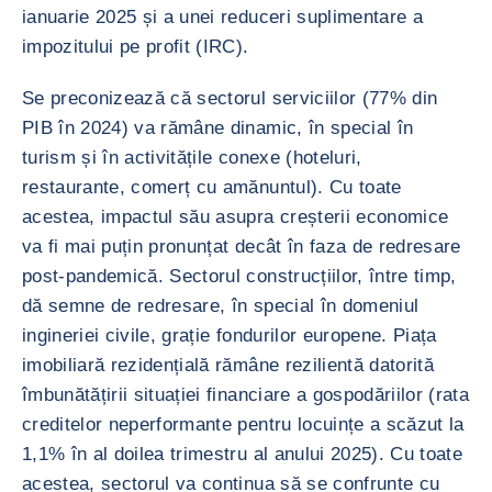
ianuarie 2025 și a unei reduceri suplimentare a
impozitului pe profit (IRC).
Se preconizează că sectorul serviciilor (77% din
PIB în 2024) va rămâne dinamic, în special în
turism și în activitățile conexe (hoteluri,
restaurante, comerț cu amănuntul). Cu toate
acestea, impactul său asupra creșterii economice
va fi mai puțin pronunțat decât în faza de redresare
post-pandemică. Sectorul construcțiilor, între timp,
dă semne de redresare, în special în domeniul
ingineriei civile, grație fondurilor europene. Piața
imobiliară rezidențială rămâne rezilientă datorită
îmbunătățirii situației financiare a gospodăriilor (rata
creditelor neperformante pentru locuințe a scăzut la
1,1% în al doilea trimestru al anului 2025). Cu toate
acestea, sectorul va continua să se confrunte cu