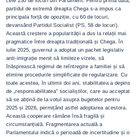
cele 230 de locuri din Parlament. Pentru prima dată,
partidul de extremă dreapta Chega s-a impus ca
principala forță de opoziție, cu 60 de locuri,
devansând Partidul Socialist (PS, 58 de locuri).
Această creștere a popularității a dus la relații mai
pragmatice între dreapta tradițională și Chega. În
iulie 2025, guvernul a adoptat un pachet legislativ
anti-imigrație menit să limiteze vizele, să
înăsprească regimul de reîntregire a familiei și să
elimine procedurile simplificate de regularizare. Cu
toate acestea, în ultimii doi ani, stabilitatea a depins
de „responsabilitatea” socialiștilor, care au acceptat
să se abțină de la votul asupra bugetelor pentru
2025 și 2026, permițând astfel adoptarea acestora.
Această cooperare rămâne însă fragilă și
circumstanțială. Fragmentarea actuală a
Parlamentului indică o perioadă de incertitudine și o