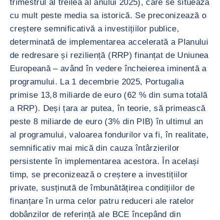
trimestrul al treilea al anului 2025), care se situează
cu mult peste media sa istorică. Se preconizează o
creștere semnificativă a investițiilor publice,
determinată de implementarea accelerată a Planului
de redresare și reziliență (RRP) finanțat de Uniunea
Europeană – având în vedere încheierea iminentă a
programului. La 1 decembrie 2025, Portugalia
primise 13,8 miliarde de euro (62 % din suma totală
a RRP). Deși țara ar putea, în teorie, să primească
peste 8 miliarde de euro (3% din PIB) în ultimul an
al programului, valoarea fondurilor va fi, în realitate,
semnificativ mai mică din cauza întârzierilor
persistente în implementarea acestora. În același
timp, se preconizează o creștere a investițiilor
private, susținută de îmbunătățirea condițiilor de
finanțare în urma celor patru reduceri ale ratelor
dobânzilor de referință ale BCE începând din