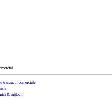
comercial
u tranzacții comerciale
nale
mici & mijlocii