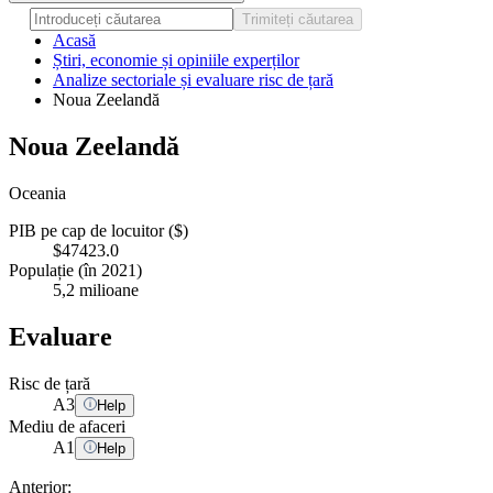
Trimiteți căutarea
Acasă
Știri, economie și opiniile experților
Analize sectoriale și evaluare risc de țară
Noua Zeelandă
Noua Zeelandă
Oceania
PIB pe cap de locuitor ($)
$47423.0
Populație (în 2021)
5,2 milioane
Evaluare
Risc de țară
A
3
Help
Mediu de afaceri
A
1
Help
Anterior: