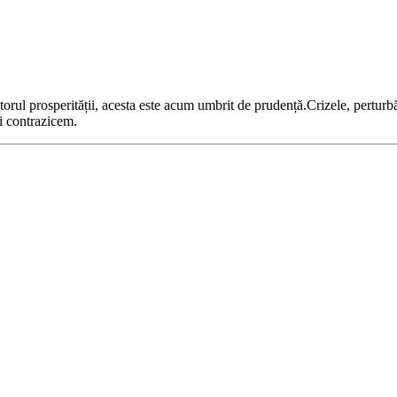
ul prosperității, acesta este acum umbrit de prudență.Crizele, perturbăr
îi contrazicem.