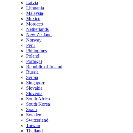
Latvia
Lithuania
Malaysia
Mexico
Morocco
Netherlands
New Zealand
Norway
Peru
Philippines
Poland
Portugal
Republic of Ireland
Russia
Serbia
Singapore
Slovakia
Slovenia
South Africa
South Korea
Spain
Sweden
Switzerland
Taiwan
Thailand