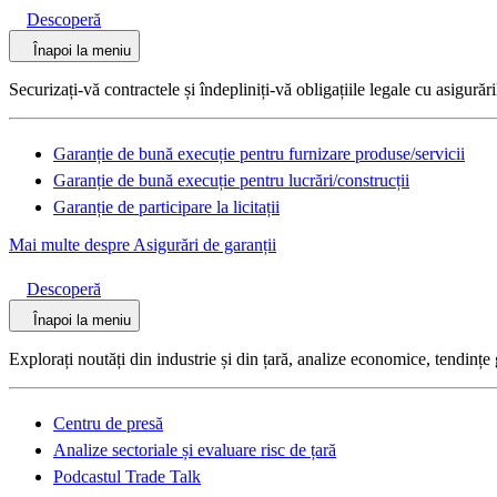
Descoperă
Înapoi la meniu
Securizați-vă contractele și îndepliniți-vă obligațiile legale cu asigurări
Garanție de bună execuție pentru furnizare produse/servicii
Garanție de bună execuție pentru lucrări/construcții
Garanție de participare la licitații
Mai multe despre Asigurări de garanții
Descoperă
Înapoi la meniu
Explorați noutăți din industrie și din țară, analize economice, tendințe 
Centru de presă
Analize sectoriale și evaluare risc de țară
Podcastul Trade Talk