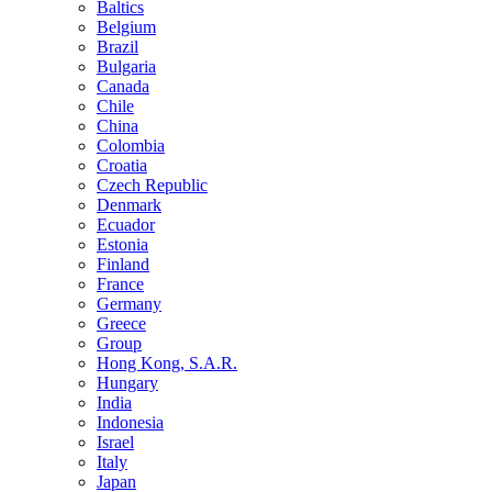
Baltics
Belgium
Brazil
Bulgaria
Canada
Chile
China
Colombia
Croatia
Czech Republic
Denmark
Ecuador
Estonia
Finland
France
Germany
Greece
Group
Hong Kong, S.A.R.
Hungary
India
Indonesia
Israel
Italy
Japan