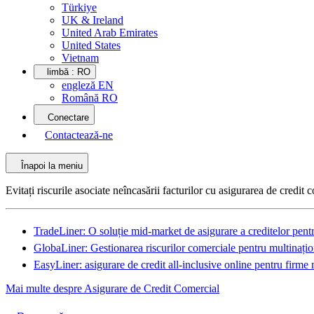
Türkiye
UK & Ireland
United Arab Emirates
United States
Vietnam
limbă :
RO
engleză EN
Română RO
Conectare
Contactează-ne
Înapoi la meniu
Evitați riscurile asociate neîncasării facturilor cu asigurarea de credit 
TradeLiner: O soluție mid-market de asigurare a creditelor pentr
GlobaLiner: Gestionarea riscurilor comerciale pentru multinațio
EasyLiner: asigurare de credit all-inclusive online pentru firme 
Mai multe despre Asigurare de Credit Comercial