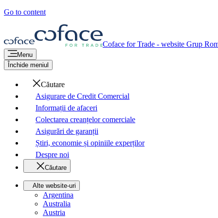
Go to content
Coface for Trade - website Grup
Rom
Menu
Închide meniul
Căutare
Asigurare de Credit Comercial
Informații de afaceri
Colectarea creanțelor comerciale
Asigurări de garanții
Știri, economie și opiniile experților
Despre noi
Căutare
Alte website-uri
Argentina
Australia
Austria