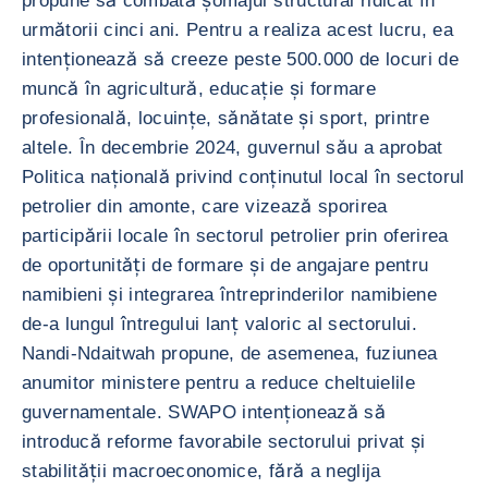
propune să combată șomajul structural ridicat în
următorii cinci ani. Pentru a realiza acest lucru, ea
intenționează să creeze peste 500.000 de locuri de
muncă în agricultură, educație și formare
profesională, locuințe, sănătate și sport, printre
altele. În decembrie 2024, guvernul său a aprobat
Politica națională privind conținutul local în sectorul
petrolier din amonte, care vizează sporirea
participării locale în sectorul petrolier prin oferirea
de oportunități de formare și de angajare pentru
namibieni și integrarea întreprinderilor namibiene
de-a lungul întregului lanț valoric al sectorului.
Nandi-Ndaitwah propune, de asemenea, fuziunea
anumitor ministere pentru a reduce cheltuielile
guvernamentale. SWAPO intenționează să
introducă reforme favorabile sectorului privat și
stabilității macroeconomice, fără a neglija