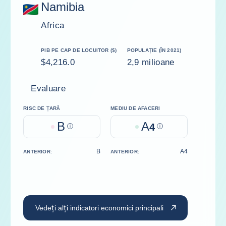
Namibia
Africa
PIB PE CAP DE LOCUITOR ($)
POPULAȚIE (ÎN 2021)
$4,216.0
2,9 milioane
Evaluare
RISC DE ȚARĂ
MEDIU DE AFACERI
B
A
Help
4
Help
B
A4
ANTERIOR:
ANTERIOR:
Vedeți alți indicatori economici principali