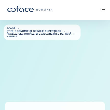
Go to content
Înapoi la pagina de start
M
COFACE FOR TRADE - WEBSITE GRUP
ROMANIA
ACASĂ
ȘTIRI, ECONOMIE ȘI OPINIILE EXPERȚILOR
ANALIZE SECTORIALE ȘI EVALUARE RISC DE ȚARĂ
NAMIBIA