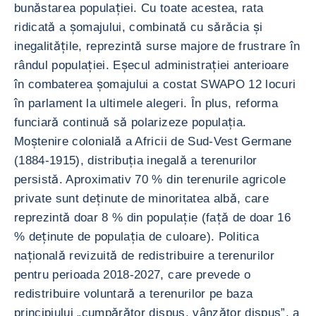
bunăstarea populației. Cu toate acestea, rata
ridicată a șomajului, combinată cu sărăcia și
inegalitățile, reprezintă surse majore de frustrare în
rândul populației. Eșecul administrației anterioare
în combaterea șomajului a costat SWAPO 12 locuri
în parlament la ultimele alegeri. În plus, reforma
funciară continuă să polarizeze populația.
Moștenire colonială a Africii de Sud-Vest Germane
(1884-1915), distribuția inegală a terenurilor
persistă. Aproximativ 70 % din terenurile agricole
private sunt deținute de minoritatea albă, care
reprezintă doar 8 % din populație (față de doar 16
% deținute de populația de culoare). Politica
națională revizuită de redistribuire a terenurilor
pentru perioada 2018-2027, care prevede o
redistribuire voluntară a terenurilor pe baza
principiului „cumpărător dispus, vânzător dispus”, a