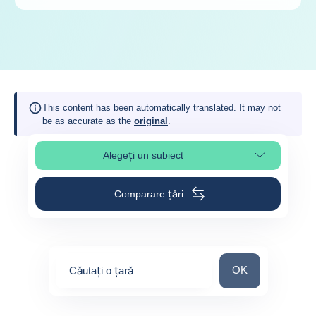
This content has been automatically translated. It may not
be as accurate as the
original
.
Alegeți un subiect
Select page section
Comparare țări
Căutați o țară
OK
Căutați o țară
0
suggestions