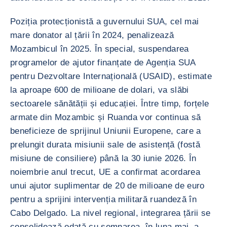
Poziția protecționistă a guvernului SUA, cel mai
mare donator al țării în 2024, penalizează
Mozambicul în 2025. În special, suspendarea
programelor de ajutor finanțate de Agenția SUA
pentru Dezvoltare Internațională (USAID), estimate
la aproape 600 de milioane de dolari, va slăbi
sectoarele sănătății și educației. Între timp, forțele
armate din Mozambic și Ruanda vor continua să
beneficieze de sprijinul Uniunii Europene, care a
prelungit durata misiunii sale de asistență (fostă
misiune de consiliere) până la 30 iunie 2026. În
noiembrie anul trecut, UE a confirmat acordarea
unui ajutor suplimentar de 20 de milioane de euro
pentru a sprijini intervenția militară ruandeză în
Cabo Delgado. La nivel regional, integrarea țării se
consolidează odată cu semnarea, în luna mai, a