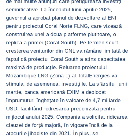
de mai multe anunțuri care prefigurează investiții
semnificative. La începutul lunii aprilie 2025,
guvernul a aprobat planul de dezvoltare al ENI
pentru proiectul Coral Norte FLNG, care vizează
construirea unei a doua platforme plutitoare, o
replică a primei (Coral South). Pe termen scurt,
creșterea veniturilor din GNL va rămâne limitată de
faptul că proiectul Coral South a atins capacitatea
maximă de producție. Reluarea proiectului
Mozambique LNG (Zona 1) al TotalEnergies va
stimula, de asemenea, investițiile. La sfârșitul lunii
martie, banca americană EXIM a deblocat
împrumuturi înghețate în valoare de 4,7 miliarde
USD, facilitând redresarea preconizată pentru
mijlocul anului 2025. Compania a solicitat ridicarea
clauzei de forță majoră, în vigoare încă de la
atacurile jihadiste din 2021. În plus, se