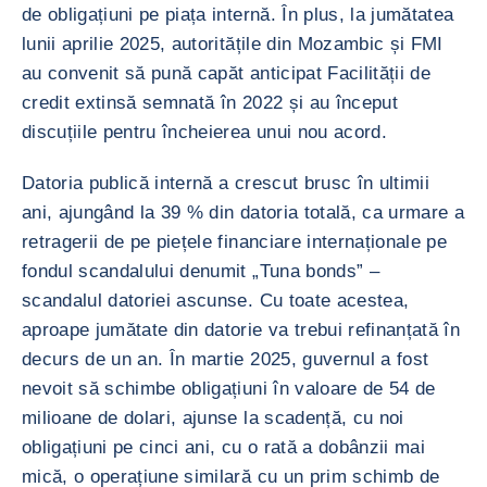
de obligațiuni pe piața internă. În plus, la jumătatea
lunii aprilie 2025, autoritățile din Mozambic și FMI
au convenit să pună capăt anticipat Facilității de
credit extinsă semnată în 2022 și au început
discuțiile pentru încheierea unui nou acord.
Datoria publică internă a crescut brusc în ultimii
ani, ajungând la 39 % din datoria totală, ca urmare a
retragerii de pe piețele financiare internaționale pe
fondul scandalului denumit „Tuna bonds” –
scandalul datoriei ascunse. Cu toate acestea,
aproape jumătate din datorie va trebui refinanțată în
decurs de un an. În martie 2025, guvernul a fost
nevoit să schimbe obligațiuni în valoare de 54 de
milioane de dolari, ajunse la scadență, cu noi
obligațiuni pe cinci ani, cu o rată a dobânzii mai
mică, o operațiune similară cu un prim schimb de