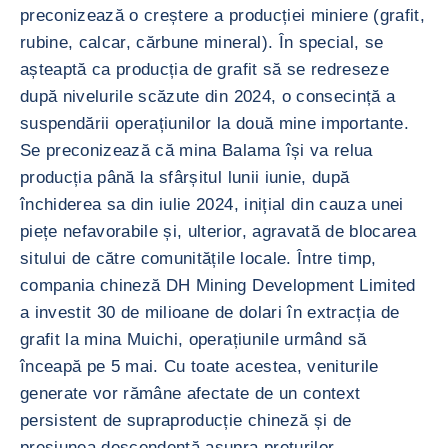
preconizează o creștere a producției miniere (grafit,
rubine, calcar, cărbune mineral). În special, se
așteaptă ca producția de grafit să se redreseze
după nivelurile scăzute din 2024, o consecință a
suspendării operațiunilor la două mine importante.
Se preconizează că mina Balama își va relua
producția până la sfârșitul lunii iunie, după
închiderea sa din iulie 2024, inițial din cauza unei
piețe nefavorabile și, ulterior, agravată de blocarea
sitului de către comunitățile locale. Între timp,
compania chineză DH Mining Development Limited
a investit 30 de milioane de dolari în extracția de
grafit la mina Muichi, operațiunile urmând să
înceapă pe 5 mai. Cu toate acestea, veniturile
generate vor rămâne afectate de un context
persistent de supraproducție chineză și de
presiunea descendentă asupra prețurilor.