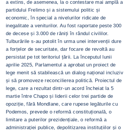
a extins, de asemenea, la o contestare mai amplă a
partidului Frelimo și a sistemului politic și
economic, în special a nivelurilor ridicate de
inegalitate a veniturilor. Au fost raportate peste 300
de decese și 3.000 de răniți în rândul civililor.
Tulburările s-au potolit în urma unei intervenții dure
a forțelor de securitate, dar focare de revoltă au
persistat pe tot teritoriul țării. La începutul lunii
aprilie 2025, Parlamentul a aprobat un proiect de
lege menit să stabilească un dialog național incluziv
și să promoveze reconcilierea politică. Proiectul de
lege, care a rezultat dintr-un acord încheiat la 5
martie între Chapo și liderii celor trei partide de
opoziție, fără Mondlane, care rupese legăturile cu
Podemos, prevede o reformă constituțională, o
limitare a puterilor prezidențiale, o reformă a
administrației publice, depolitizarea instituțiilor și o