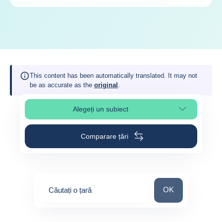
This content has been automatically translated. It may not
be as accurate as the
original
.
Alegeți un subiect
Select page section
Comparare țări
Căutați o țară
OK
Căutați o țară
0
suggestions