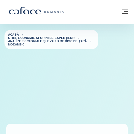
Go to content
Înapoi la pagina de start
M
COFACE FOR TRADE - WEBSITE GRUP
ROMANIA
ACASĂ
ȘTIRI, ECONOMIE ȘI OPINIILE EXPERȚILOR
ANALIZE SECTORIALE ȘI EVALUARE RISC DE ȚARĂ
MOZAMBIC