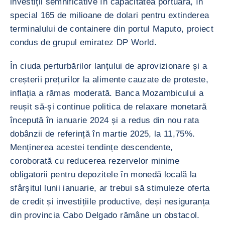
investiții semnificative în capacitatea portuară, în
special 165 de milioane de dolari pentru extinderea
terminalului de containere din portul Maputo, proiect
condus de grupul emiratez DP World.
În ciuda perturbărilor lanțului de aprovizionare și a
creșterii prețurilor la alimente cauzate de proteste,
inflația a rămas moderată. Banca Mozambicului a
reușit să-și continue politica de relaxare monetară
începută în ianuarie 2024 și a redus din nou rata
dobânzii de referință în martie 2025, la 11,75%.
Menținerea acestei tendințe descendente,
coroborată cu reducerea rezervelor minime
obligatorii pentru depozitele în monedă locală la
sfârșitul lunii ianuarie, ar trebui să stimuleze oferta
de credit și investițiile productive, deși nesiguranța
din provincia Cabo Delgado rămâne un obstacol.