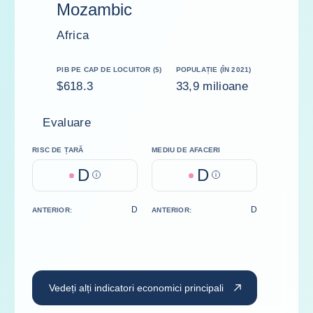
Mozambic
Africa
PIB PE CAP DE LOCUITOR ($)
POPULAȚIE (ÎN 2021)
$618.3
33,9 milioane
Evaluare
RISC DE ȚARĂ
MEDIU DE AFACERI
D
D
Help
Help
D
D
ANTERIOR:
ANTERIOR:
Vedeți alți indicatori economici principali