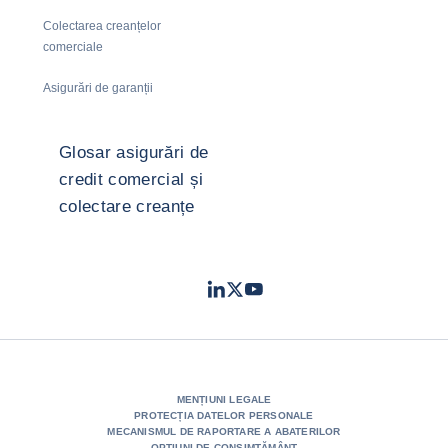
Colectarea creanțelor
comerciale
Asigurări de garanții
Glosar asigurări de
credit comercial și
colectare creanțe
LinkedIn
Twitter
Youtube
- Coface
- Coface
- Coface
MENȚIUNI LEGALE
PROTECȚIA DATELOR PERSONALE
MECANISMUL DE RAPORTARE A ABATERILOR
OPȚIUNI DE CONSIMȚĂMÂNT