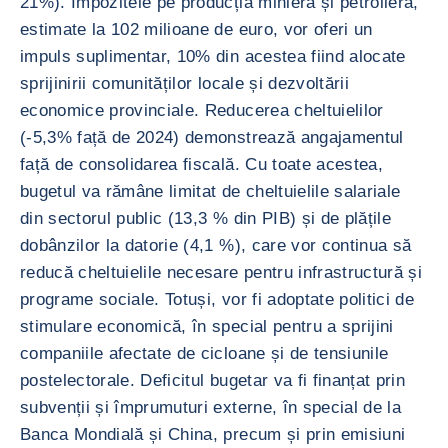
21%). Impozitele pe producția minieră și petrolieră,
estimate la 102 milioane de euro, vor oferi un
impuls suplimentar, 10% din acestea fiind alocate
sprijinirii comunităților locale și dezvoltării
economice provinciale. Reducerea cheltuielilor
(-5,3% față de 2024) demonstrează angajamentul
față de consolidarea fiscală. Cu toate acestea,
bugetul va rămâne limitat de cheltuielile salariale
din sectorul public (13,3 % din PIB) și de plățile
dobânzilor la datorie (4,1 %), care vor continua să
reducă cheltuielile necesare pentru infrastructură și
programe sociale. Totuși, vor fi adoptate politici de
stimulare economică, în special pentru a sprijini
companiile afectate de cicloane și de tensiunile
postelectorale. Deficitul bugetar va fi finanțat prin
subvenții și împrumuturi externe, în special de la
Banca Mondială și China, precum și prin emisiuni