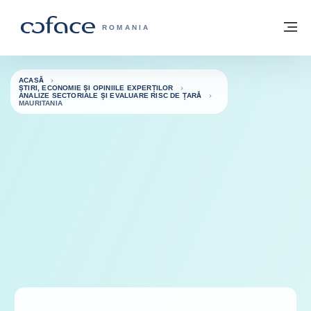
Go to content
Înapoi la pagina de start
M
COFACE FOR TRADE - WEBSITE GRUP
ROMANIA
ACASĂ
ȘTIRI, ECONOMIE ȘI OPINIILE EXPERȚILOR
ANALIZE SECTORIALE ȘI EVALUARE RISC DE ȚARĂ
MAURITANIA