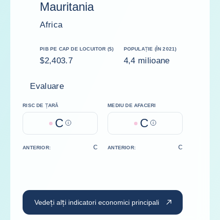
Mauritania
Africa
PIB PE CAP DE LOCUITOR ($)
POPULAȚIE (ÎN 2021)
$2,403.7
4,4 milioane
Evaluare
RISC DE ȚARĂ
MEDIU DE AFACERI
C
C
Help
Help
C
C
ANTERIOR:
ANTERIOR:
Vedeți alți indicatori economici principali