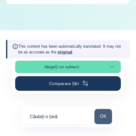
This content has been automatically translated. It may not
be as accurate as the
original
.
Alegeți un subiect
Select page section
Comparare țări
Căutați o țară
OK
Căutați o țară
0
suggestions