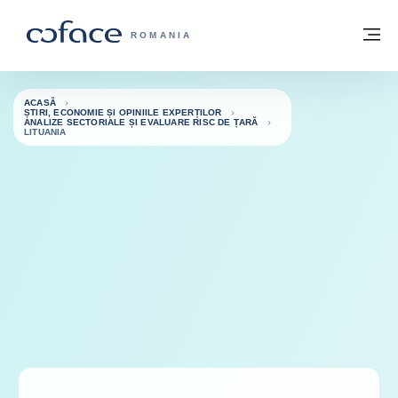
Go to content
Înapoi la pagina de start
M
COFACE FOR TRADE - WEBSITE GRUP
ROMANIA
ACASĂ
ȘTIRI, ECONOMIE ȘI OPINIILE EXPERȚILOR
ANALIZE SECTORIALE ȘI EVALUARE RISC DE ȚARĂ
LITUANIA