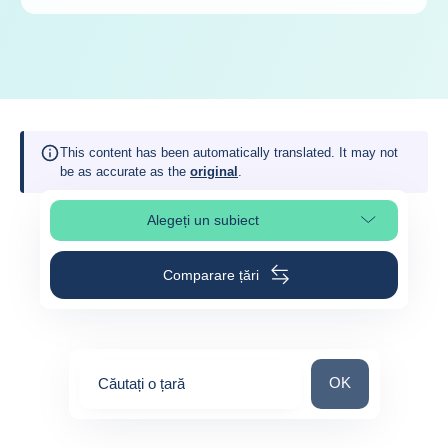
This content has been automatically translated. It may not
be as accurate as the
original
.
Alegeți un subiect
Select page section
Comparare țări
Căutați o țară
OK
Căutați o țară
0
suggestions