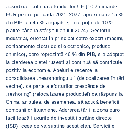
absorbția continuă a fondurilor UE (10,2 miliarde
EUR pentru perioada 2021–2027, aproximativ 15 %
din PIB, cu 45 % angajate și mai puțin de 10 %
plătite până la sfârșitul anului 2024). Sectorul
industrial, orientat în principal către export (mașini,
echipamente electrice și electronice, produse
chimice), care reprezintă 46 % din PIB, s-a adaptat
la pierderea pieței rusești și continuă să contribuie
pozitiv la economie. Apelurile recente la
consolidarea „nearshoringului” (delocalizarea în țări
vecine), ca parte a eforturilor crescânde de
„reshoring” (relocalizarea producției) ca răspuns la
China, ar putea, de asemenea, să aducă beneficii
companiilor lituaniene. Aderarea țării la zona euro
facilitează fluxurile de investiții străine directe
(ISD), ceea ce va susține acest elan. Serviciile