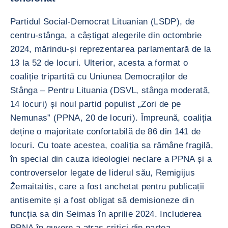
Partidul Social-Democrat Lituanian (LSDP), de
centru-stânga, a câștigat alegerile din octombrie
2024, mărindu-și reprezentarea parlamentară de la
13 la 52 de locuri. Ulterior, acesta a format o
coaliție tripartită cu Uniunea Democraților de
Stânga – Pentru Lituania (DSVL, stânga moderată,
14 locuri) și noul partid populist „Zori de pe
Nemunas” (PPNA, 20 de locuri). Împreună, coaliția
deține o majoritate confortabilă de 86 din 141 de
locuri. Cu toate acestea, coaliția sa rămâne fragilă,
în special din cauza ideologiei neclare a PPNA și a
controverselor legate de liderul său, Remigijus
Žemaitaitis, care a fost anchetat pentru publicații
antisemite și a fost obligat să demisioneze din
funcția sa din Seimas în aprilie 2024. Includerea
PPNA în guvern a atras critici din partea