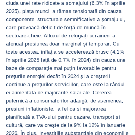
ciuda unei rate ridicate a șomajului (6,3% în aprilie
2025), piața muncii a rămas tensionată din cauza
componentei structurale semnificative a șomajului,
care provoacă deficit de forță de muncă în
sectoare-cheie. Afluxul de refugiați ucraineni a
atenuat presiunea doar marginal și temporar. Cu
toate acestea, inflația se accelerează brusc (4,1%
în aprilie 2025 față de 0,7% în 2024) din cauza unei
baze de comparație mai puțin favorabile pentru
prețurile energiei decât în 2024 și a creșterii
continue a prețurilor serviciilor, care este la rândul
ei alimentată de majorările salariale. Cererea
puternică a consumatorilor adaugă, de asemenea,
presiuni inflaționiste, la fel ca și majorarea
planificată a TVA-ului pentru cazare, transport și
cultură, care va crește de la 9% la 12% în ianuarie
2026. În plus, investițiile substanțiale din economiile