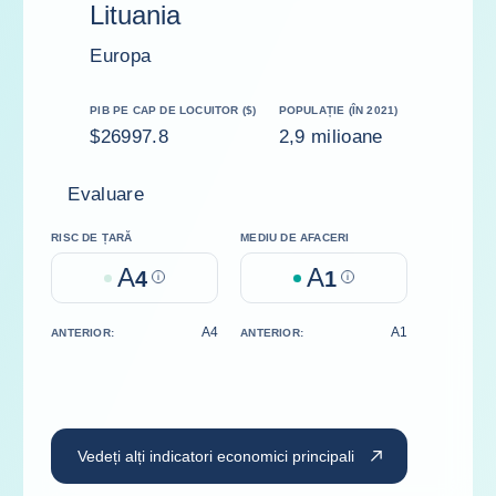
Lituania
Europa
PIB PE CAP DE LOCUITOR ($)
POPULAȚIE (ÎN 2021)
$26997.8
2,9 milioane
Evaluare
RISC DE ȚARĂ
MEDIU DE AFACERI
A
A
4
Help
1
Help
A4
A1
ANTERIOR:
ANTERIOR:
Vedeți alți indicatori economici principali