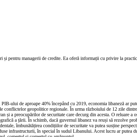
 și pentru managerii de credite. Ea oferă informații cu privire la practicil
a PIB-ului de aproape 40% începând cu 2019, economia libaneză ar putea
e conflictelor geopolitice regionale. În urma războiului de 12 zile dintre
și Iran și a preocupărilor de securitate care decurg din acesta. O reluare a
rafică a țării. În schimb, dacă guvernul libanez va reuși să rezolve pr
entale, îmbunătățirea condițiilor de securitate va putea susține perspectiv
se infrastructurii, în special în sudul Libanului. Acest lucru ar putea d
smul, comerțul și comerțul cu amănuntul.