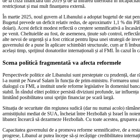
de la criza financiară din 2019 și de la intrarea ulterioară în incapacitat
restricționat și mai mult finanțarea externă.
În martie 2025, noul guvern al Libanului a adoptat bugetul de stat pentr
Bugetul prevede un deficit relativ redus, de aproximativ 1,1 % din PIB 
dolari). Acest deficit modest reflectă o creștere semnificativă a încasări
pe venit. Cheltuielile au fost, de asemenea, ținute sub control, reflectân
alte nevoi de urgență și a fost criticat pentru lipsa unei strategii de in
guvernului de a pune în aplicare schimbări structurale, cum ar fi îmbunătă
același timp, sprijinul donatorilor internaționali și al FMI. În cazul în 
Scena politică fragmentată va afecta reformele
Perspectivele politice ale Libanului sunt presteptate cu prudență, dar r
l-a numit pe Nawaf Salam în funcția de prim-ministru. Formarea unui no
dialogul cu FMI, a instituit unele reforme legislative în domeniul banca
stabil. În rândul elitei politice persistă diviziuni profunde, iar influe
limitând posibilitatea unui sprijin financiar pe scară largă.
Situația de securitate din regiunea sudică (dar nu numai acolo) rămâne un
armistițiului mediat de SUA, încheiat între Hezbollah și Israel în noie
libanez încearcă să dezarmeze Hezbollah. Cu toate acestea, gruparea a re
Capacitatea guvernului de a promova reforme semnificative, de a restabi
progrese, Libanul ar putea începe să-și recâștige credibilitatea internaț