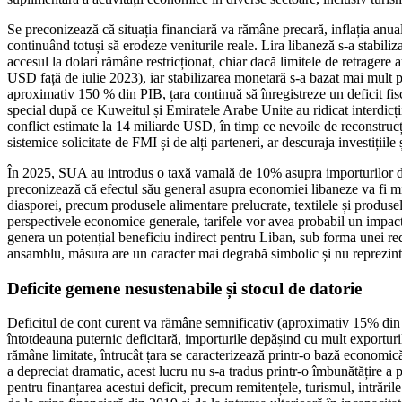
Se preconizează că situația financiară va rămâne precară, inflația anu
continuând totuși să erodeze veniturile reale. Lira libaneză s-a stabil
accesul la dolari rămâne restricționat, chiar dacă limitele de retragere 
USD față de iulie 2023), iar stabilizarea monetară s-a bazat mai mult pe 
aproximativ 150 % din PIB, țara continuă să înregistreze un deficit fisca
special după ce Kuweitul și Emiratele Arabe Unite au ridicat interdicți
conflict estimate la 14 miliarde USD, în timp ce nevoile de reconstruc
sistemice solicitate de FMI și de alți parteneri, ar descuraja investițiil
În 2025, SUA au introdus o taxă vamală de 10% asupra importurilor din
preconizează că efectul său general asupra economiei libaneze va fi m
diasporei, precum produsele alimentare prelucrate, textilele și produsele
perspectivele economice generale, tarifele vor avea probabil un impact n
genera un potențial beneficiu indirect pentru Liban, sub forma unei redu
ansamblu, măsura are un caracter mai degrabă simbolic și nu reprezintă 
Deficite gemene nesustenabile și stocul de datorie
Deficitul de cont curent va rămâne semnificativ (aproximativ 15% din PIB
întotdeauna puternic deficitară, importurile depășind cu mult exportur
rămâne limitate, întrucât țara se caracterizează printr-o bază economică r
a depreciat dramatic, acest lucru nu s-a tradus printr-o îmbunătățire a p
pentru finanțarea acestui deficit, precum remitențele, turismul, intrările 