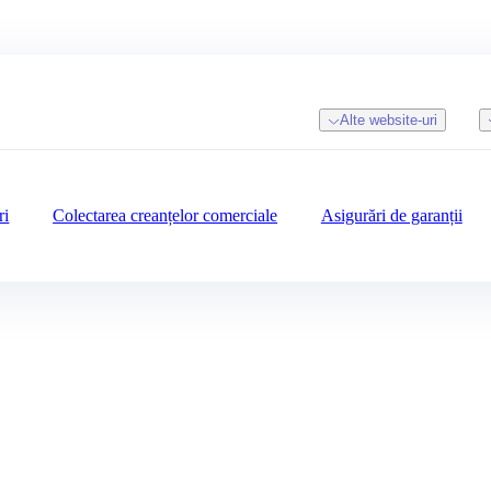
Alte website-uri
ri
Colectarea creanțelor comerciale
Asigurări de garanții