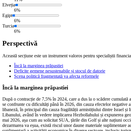
Elveția
6%
Egipt
6%
Turcia
6%
Perspectivă
Această secțiune este un instrument valoros pentru specialiștii financiari
Încă la marginea prăpastiei
Deficite gemene nesustenabile și stocul de datorie
Scena politică fragmentată va afecta reformele
Încă la marginea prăpastiei
După o contracție de 7,5% în 2024, care a dus la o scădere cumulată 
se confrunte cu dificultăți până în 2026, din cauza efectelor negative al
libaneză, în principal din cauza fragilității armistițiului dintre Israel 
Libanului, având în vedere implicarea Hezbollahului și expunerea geog
mai 2026, așa cum au solicitat SUA, țările din Golf și alte națiuni occid
dezarmarea va eșua, există riscul unor daune materiale suplimentare adu
suplimentară a activității economice în diverse sectoare, inclusiv turi