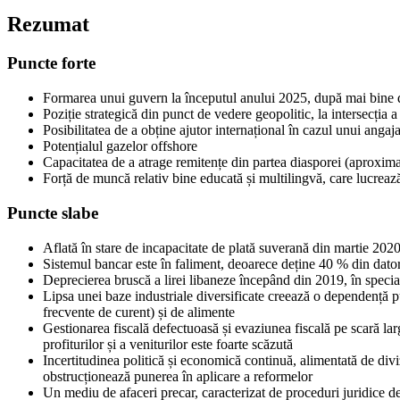
Rezumat
Puncte forte
Formarea unui guvern la începutul anului 2025, după mai bine de
Poziție strategică din punct de vedere geopolitic, la intersecția a
Posibilitatea de a obține ajutor internațional în cazul unui anga
Potențialul gazelor offshore
Capacitatea de a atrage remitențe din partea diasporei (aproxim
Forță de muncă relativ bine educată și multilingvă, care lucrează 
Puncte slabe
Aflată în stare de incapacitate de plată suverană din martie 2020,
Sistemul bancar este în faliment, deoarece deține 40 % din dator
Deprecierea bruscă a lirei libaneze începând din 2019, în special 
Lipsa unei baze industriale diversificate creează o dependență pu
frecvente de curent) și de alimente
Gestionarea fiscală defectuoasă și evaziunea fiscală pe scară la
profiturilor și a veniturilor este foarte scăzută
Incertitudinea politică și economică continuă, alimentată de divi
obstrucționează punerea în aplicare a reformelor
Un mediu de afaceri precar, caracterizat de proceduri juridice def