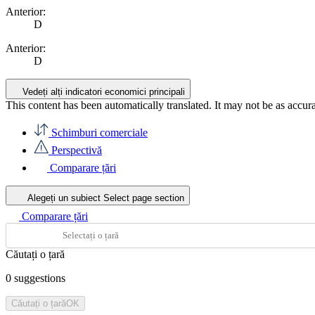
Anterior:
D
Anterior:
D
Vedeți alți indicatori economici principali
This content has been automatically translated. It may not be as accur
Schimburi comerciale
Perspectivă
Comparare țări
Alegeți un subiect
Select page section
Comparare țări
Căutați o țară
0
suggestions
Căutați o țară
OK