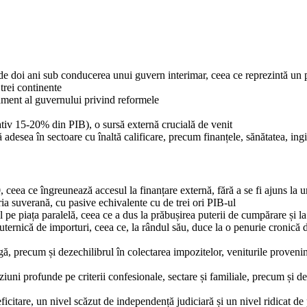
 doi ani sub conducerea unui guvern interimar, ceea ce reprezintă un pas
 trei continente
jament al guvernului privind reformele
ativ 15-20% din PIB), o sursă externă crucială de venit
adesea în sectoare cu înaltă calificare, precum finanțele, sănătatea, ingin
 ceea ce îngreunează accesul la finanțare externă, fără a se fi ajuns la u
ia suverană, cu pasive echivalente cu de trei ori PIB-ul
pe piața paralelă, ceea ce a dus la prăbușirea puterii de cumpărare și la 
ternică de importuri, ceea ce, la rândul său, duce la o penurie cronică d
rgă, precum și dezechilibrul în colectarea impozitelor, veniturile proven
ziuni profunde pe criterii confesionale, sectare și familiale, precum și d
icitare, un nivel scăzut de independență judiciară și un nivel ridicat de 