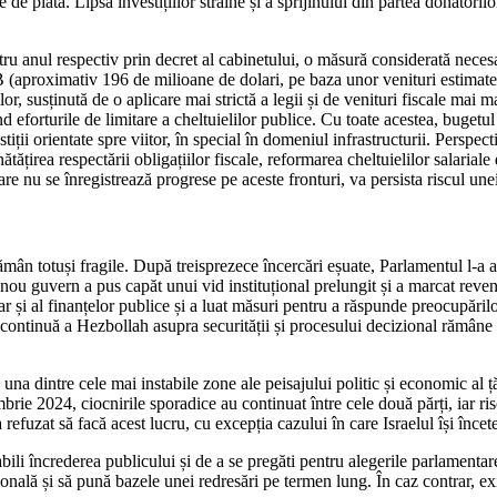
e de plată. Lipsa investițiilor străine și a sprijinului din partea donatori
u anul respectiv prin decret al cabinetului, o măsură considerată necesar
(aproximativ 196 de milioane de dolari, pe baza unor venituri estimate la
lor, susținută de o aplicare mai strictă a legii și de venituri fiscale mai 
d eforturile de limitare a cheltuielilor publice. Cu toate acestea, bugetul
vestiții orientate spre viitor, în special în domeniul infrastructurii. Per
țirea respectării obligațiilor fiscale, reformarea cheltuielilor salariale 
care nu se înregistrează progrese pe aceste fronturi, va persista riscul une
ămân totuși fragile. După treisprezece încercări eșuate, Parlamentul l-a a
u guvern a pus capăt unui vid instituțional prelungit și a marcat reveni
r și al finanțelor publice și a luat măsuri pentru a răspunde preocupărilor
nța continuă a Hezbollah asupra securității și procesului decizional rămân
a dintre cele mai instabile zone ale peisajului politic și economic al țăr
mbrie 2024, ciocnirile sporadice au continuat între cele două părți, iar 
fuzat să facă acest lucru, cu excepția cazului în care Israelul își încete
li încrederea publicului și de a se pregăti pentru alegerile parlamentar
ională și să pună bazele unei redresări pe termen lung. În caz contrar, exi