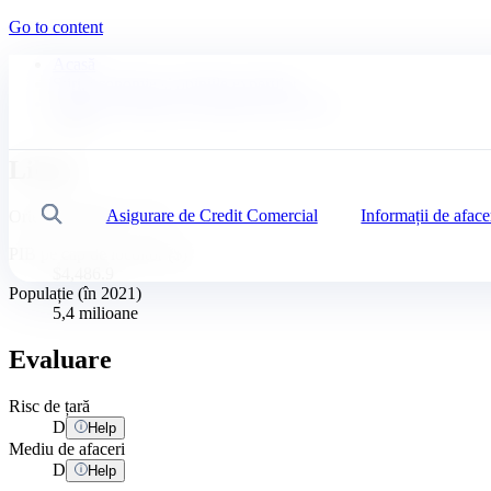
Go to content
Acasă
Știri, economie și opiniile experților
Analize sectoriale și evaluare risc de țară
Liban
Liban
Asigurare de Credit Comercial
Informații de aface
Căutare
Orientul Mijlociu, Asia
PIB pe cap de locuitor ($)
$4,486.9
Populație (în 2021)
5,4 milioane
Evaluare
Risc de țară
D
Help
Mediu de afaceri
D
Help