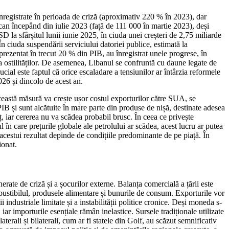
înregistrate în perioada de criză (aproximativ 220 % în 2023), dar
ican începând din iulie 2023 (față de 111 000 în martie 2023), deși
SD la sfârșitul lunii iunie 2025, în ciuda unei creșteri de 2,75 miliarde
În ciuda suspendării serviciului datoriei publice, estimată la
eprezentat în trecut 20 % din PIB, au înregistrat unele progrese, în
 a ostilităților. De asemenea, Libanul se confruntă cu daune legate de
l este faptul că orice escaladare a tensiunilor ar întârzia reformele
2026 și dincolo de acest an.
eastă măsură va crește ușor costul exporturilor către SUA, se
 și sunt alcătuite în mare parte din produse de nișă, destinate adesea
eț, iar cererea nu va scădea probabil brusc. În ceea ce privește
în care prețurile globale ale petrolului ar scădea, acest lucru ar putea
 acestui rezultat depinde de condițiile predominante de pe piață. În
ionat.
rate de criză și a șocurilor externe. Balanța comercială a țării este
bustibilul, produsele alimentare și bunurile de consum. Exporturile vor
 industriale limitate și a instabilității politice cronice. Deși moneda s-
ar importurile esențiale rămân inelastice. Sursele tradiționale utilizate
aterali și bilaterali, cum ar fi statele din Golf, au scăzut semnificativ