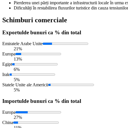
Pierderea unei părți importante a infrastructurii locale în urma 
Dificultăți în restabilirea fluxurilor turistice din cauza tensiunil
Schimburi comerciale
Exportul
de bunuri ca % din total
Emiratele Arabe Unite
21%
Europa
13%
Egipt
6%
Irak
5%
Statele Unite ale Americii
5%
Importul
de bunuri ca % din total
Europa
27%
China
11%