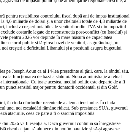
lor, agravată de impasul politic și de amenințările regionale crescute, a
ă pentru restabilirea controlului fiscal după ani de impas instituțional.
 4,6 miliarde de dolari și a unor cheltuieli totale de 4,8 miliarde de
mari, inclusiv creșteri notabile ale veniturilor din TVA și din impozitul
 exclude costurile legate de reconstrucția post-conflict (cu Israelul) și
spectivele pentru 2026 vor depinde în mare măsură de capacitatea
din sectorul public și lărgirea bazei de venituri, asigurându-și, în
i noi creșteri a deficitului Libanului și a presiunii asupra bugetului.
les pe Joseph Aoun ca al 14-lea președinte al țării, care, la rândul său,
rea la funcționarea de bază a statului. Noua administrație a reluat
 internaționale. Cu toate acestea, mediul politic este departe de a fi
e un punct sensibil major pentru donatorii occidentali și din Golf,
ii, în ciuda eforturilor recente de a atenua tensiunile. În ciuda
riscul unei noi escaladări rămâne ridicat. Sub presiunea SUA, guvernul
ază atacurile, ceea ce pare a fi o sarcină imposibilă.
e din 2026 va fi esențială. Dacă guvernul continuă să înregistreze
stă riscul ca țara să alunece din nou în paralizie și să-și agraveze