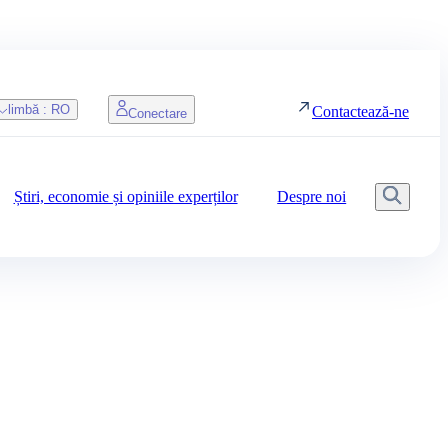
limbă :
RO
Contactează-ne
Conectare
Știri, economie și opiniile experților
Despre noi
Căuta