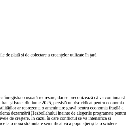
e de plată și de colectare a creanțelor utilizate în țară.
 înregistra o ușoară redresare, dar se preconizează că va continua să
 Iran și Israel din iunie 2025, persistă un risc ridicat pentru economia
 ostilităților ar reprezenta o amenințare gravă pentru economia fragilă a
oblema dezarmării Hezbollahului înainte de alegerile programate pentru
ele de creștere. În cazul în care conflictul se va intensifica și
uce la o nouă strămutare semnificativă a populației și la o scădere