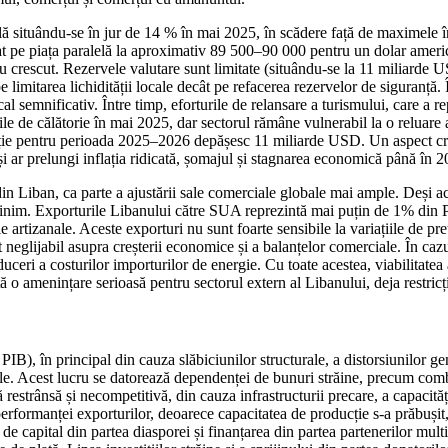
ală situându-se în jur de 14 % în mai 2025, în scădere față de maximele 
izat pe piața paralelă la aproximativ 89 500–90 000 pentru un dolar amer
au crescut. Rezervele valutare sunt limitate (situându-se la 11 miliarde U
limitarea lichidității locale decât pe refacerea rezervelor de siguranță. 
l semnificativ. Între timp, eforturile de relansare a turismului, care a r
ile de călătorie în mai 2025, dar sectorul rămâne vulnerabil la o reluare
ție pentru perioada 2025–2026 depășesc 11 miliarde USD. Un aspect crucia
e și ar prelungi inflația ridicată, șomajul și stagnarea economică până în 
 Liban, ca parte a ajustării sale comerciale globale mai ample. Deși ac
inim. Exporturile Libanului către SUA reprezintă mai puțin de 1% din PIB
 artizanale. Aceste exporturi nu sunt foarte sensibile la variațiile de pr
eglijabil asupra creșterii economice și a balanțelor comerciale. În cazul 
ceri a costurilor importurilor de energie. Cu toate acestea, viabilitatea
o amenințare serioasă pentru sectorul extern al Libanului, deja restricț
), în principal din cauza slăbiciunilor structurale, a distorsiunilor gene
ile. Acest lucru se datorează dependenței de bunuri străine, precum com
estrânsă și necompetitivă, din cauza infrastructurii precare, a capacității
erformanței exporturilor, deoarece capacitatea de producție s-a prăbușit, i
de capital din partea diasporei și finanțarea din partea partenerilor multil