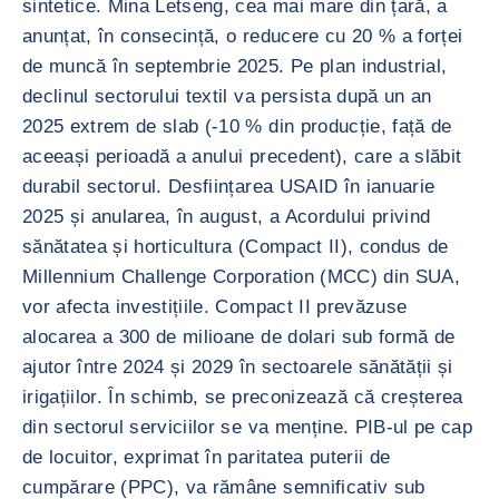
sintetice. Mina Letseng, cea mai mare din țară, a
anunțat, în consecință, o reducere cu 20 % a forței
de muncă în septembrie 2025. Pe plan industrial,
declinul sectorului textil va persista după un an
2025 extrem de slab (-10 % din producție, față de
aceeași perioadă a anului precedent), care a slăbit
durabil sectorul. Desființarea USAID în ianuarie
2025 și anularea, în august, a Acordului privind
sănătatea și horticultura (Compact II), condus de
Millennium Challenge Corporation (MCC) din SUA,
vor afecta investițiile. Compact II prevăzuse
alocarea a 300 de milioane de dolari sub formă de
ajutor între 2024 și 2029 în sectoarele sănătății și
irigațiilor. În schimb, se preconizează că creșterea
din sectorul serviciilor se va menține. PIB-ul pe cap
de locuitor, exprimat în paritatea puterii de
cumpărare (PPC), va rămâne semnificativ sub