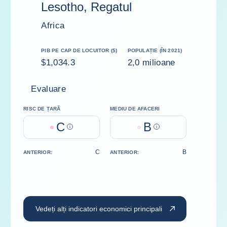
Lesotho, Regatul
Africa
PIB PE CAP DE LOCUITOR ($)
POPULAȚIE (ÎN 2021)
$1,034.3
2,0 milioane
Evaluare
RISC DE ȚARĂ
MEDIU DE AFACERI
C
B
Help
Help
C
B
ANTERIOR:
ANTERIOR:
Vedeți alți indicatori economici principali