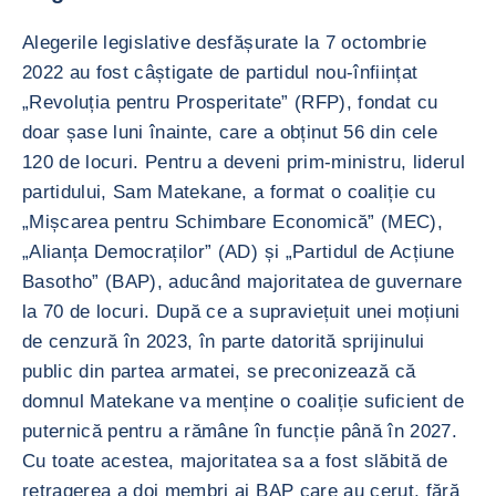
Alegerile legislative desfășurate la 7 octombrie
2022 au fost câștigate de partidul nou-înființat
„Revoluția pentru Prosperitate” (RFP), fondat cu
doar șase luni înainte, care a obținut 56 din cele
120 de locuri. Pentru a deveni prim-ministru, liderul
partidului, Sam Matekane, a format o coaliție cu
„Mișcarea pentru Schimbare Economică” (MEC),
„Alianța Democraților” (AD) și „Partidul de Acțiune
Basotho” (BAP), aducând majoritatea de guvernare
la 70 de locuri. După ce a supraviețuit unei moțiuni
de cenzură în 2023, în parte datorită sprijinului
public din partea armatei, se preconizează că
domnul Matekane va menține o coaliție suficient de
puternică pentru a rămâne în funcție până în 2027.
Cu toate acestea, majoritatea sa a fost slăbită de
retragerea a doi membri ai BAP care au cerut, fără