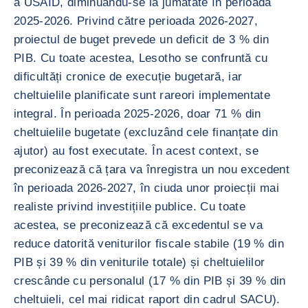
a USAID, diminuându-se la jumătate în perioada
2025-2026. Privind către perioada 2026-2027,
proiectul de buget prevede un deficit de 3 % din
PIB. Cu toate acestea, Lesotho se confruntă cu
dificultăți cronice de execuție bugetară, iar
cheltuielile planificate sunt rareori implementate
integral. În perioada 2025-2026, doar 71 % din
cheltuielile bugetate (excluzând cele finanțate din
ajutor) au fost executate. În acest context, se
preconizează că țara va înregistra un nou excedent
în perioada 2026-2027, în ciuda unor proiecții mai
realiste privind investițiile publice. Cu toate
acestea, se preconizează că excedentul se va
reduce datorită veniturilor fiscale stabile (19 % din
PIB și 39 % din veniturile totale) și cheltuielilor
crescânde cu personalul (17 % din PIB și 39 % din
cheltuieli, cel mai ridicat raport din cadrul SACU).