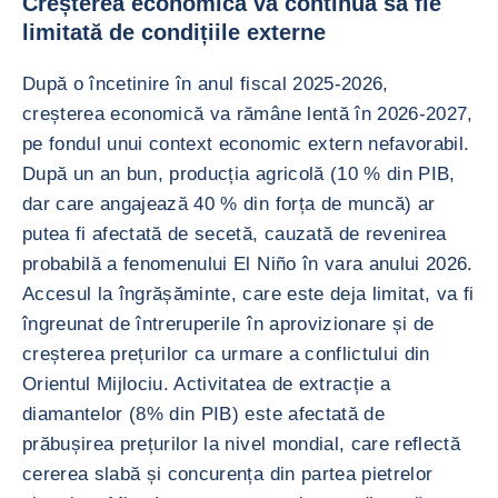
Creșterea economică va continua să fie
limitată de condițiile externe
După o încetinire în anul fiscal 2025-2026,
creșterea economică va rămâne lentă în 2026-2027,
pe fondul unui context economic extern nefavorabil.
După un an bun, producția agricolă (10 % din PIB,
dar care angajează 40 % din forța de muncă) ar
putea fi afectată de secetă, cauzată de revenirea
probabilă a fenomenului El Niño în vara anului 2026.
Accesul la îngrășăminte, care este deja limitat, va fi
îngreunat de întreruperile în aprovizionare și de
creșterea prețurilor ca urmare a conflictului din
Orientul Mijlociu. Activitatea de extracție a
diamantelor (8% din PIB) este afectată de
prăbușirea prețurilor la nivel mondial, care reflectă
cererea slabă și concurența din partea pietrelor