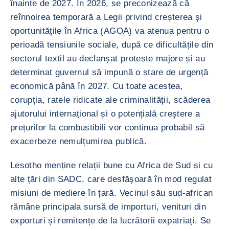
înainte de 2027. În 2026, se preconizează că
reînnoirea temporară a Legii privind creșterea și
oportunitățile în Africa (AGOA) va atenua pentru o
perioadă tensiunile sociale, după ce dificultățile din
sectorul textil au declanșat proteste majore și au
determinat guvernul să impună o stare de urgență
economică până în 2027. Cu toate acestea,
corupția, ratele ridicate ale criminalității, scăderea
ajutorului internațional și o potențială creștere a
prețurilor la combustibili vor continua probabil să
exacerbeze nemulțumirea publică.
Lesotho menține relații bune cu Africa de Sud și cu
alte țări din SADC, care desfășoară în mod regulat
misiuni de mediere în țară. Vecinul său sud-african
rămâne principala sursă de importuri, venituri din
exporturi și remitențe de la lucrătorii expatriați. Se