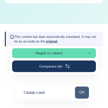
This content has been automatically translated. It may not
be as accurate as the
original
.
Alegeți un subiect
Select page section
Comparare țări
Căutați o țară
OK
Căutați o țară
0
suggestions