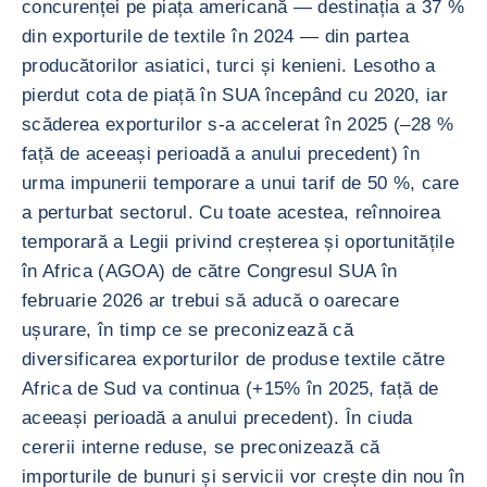
concurenței pe piața americană — destinația a 37 %
din exporturile de textile în 2024 — din partea
producătorilor asiatici, turci și kenieni. Lesotho a
pierdut cota de piață în SUA începând cu 2020, iar
scăderea exporturilor s-a accelerat în 2025 (–28 %
față de aceeași perioadă a anului precedent) în
urma impunerii temporare a unui tarif de 50 %, care
a perturbat sectorul. Cu toate acestea, reînnoirea
temporară a Legii privind creșterea și oportunitățile
în Africa (AGOA) de către Congresul SUA în
februarie 2026 ar trebui să aducă o oarecare
ușurare, în timp ce se preconizează că
diversificarea exporturilor de produse textile către
Africa de Sud va continua (+15% în 2025, față de
aceeași perioadă a anului precedent). În ciuda
cererii interne reduse, se preconizează că
importurile de bunuri și servicii vor crește din nou în