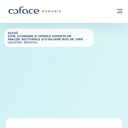
Go to content
Înapoi la pagina de start
M
COFACE FOR TRADE - WEBSITE GRUP
ROMANIA
ACASĂ
ȘTIRI, ECONOMIE ȘI OPINIILE EXPERȚILOR
ANALIZE SECTORIALE ȘI EVALUARE RISC DE ȚARĂ
LESOTHO, REGATUL