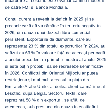
îndatorare al Lesotho este evaluat ca fiind moderat
de către FMI și Banca Mondială.
Contul curent a revenit la deficit în 2025 și se
preconizează că va rămâne în teritoriu negativ în
2026, din cauza unui dezechilibru comercial
persistent. Exporturile de diamante, care au
reprezentat 23 % din totalul exporturilor în 2024, au
scăzut cu 63 % în valoare față de aceeași perioadă
a anului precedent în primul trimestru al anului 2025
și este puțin probabil să se redreseze semnificativ
în 2026. Conflictul din Orientul Mijlociu ar putea
restricționa și mai mult accesul la piața din
Emiratele Arabe Unite, al doilea client ca mărime al
Lesotho, după Belgia. Sectorul textil, care
reprezintă 58 % din exporturi, se află, de
asemenea, sub presiune din cauza intensificării