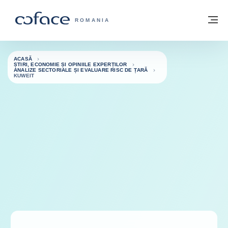
Go to content
Înapoi la pagina de start
M
COFACE FOR TRADE - WEBSITE GRUP
ROMANIA
ACASĂ
ȘTIRI, ECONOMIE ȘI OPINIILE EXPERȚILOR
ANALIZE SECTORIALE ȘI EVALUARE RISC DE ȚARĂ
KUWEIT