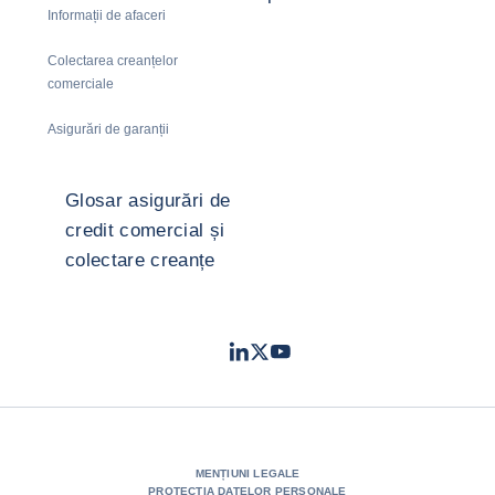
Informații de afaceri
Colectarea creanțelor
comerciale
Asigurări de garanții
Glosar asigurări de
credit comercial și
colectare creanțe
LinkedIn
Twitter
Youtube
- Coface
- Coface
- Coface
MENȚIUNI LEGALE
PROTECȚIA DATELOR PERSONALE