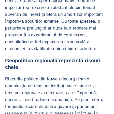
centrale (care acoperă aproximativ 10 luni de
importuri) și rezervele substanțiale din fondul
suveran de investiții oferă un amortizor important
împotriva șocurilor externe. Cu toate acestea, o
perturbare prelungită ar duce la o erodare mai
pronunțată a excedentului de cont curent,
consolidând astfel expunerea structurală a
economiei la volatilitatea pieței hidrocarburilor.
Geopolitica regională reprezintă riscuri
cheie
Riscurile politice din Kuweit decurg dintr-o
combinație de tensiuni instituționale interne și
tensiuni regionale accentuate, care, împreună,
sporesc incertitudinea economică. Pe plan intern,
fricțiunile recurente dintre guvern și parlament
(suspendat în 2024) duc adesea la întârzieri în