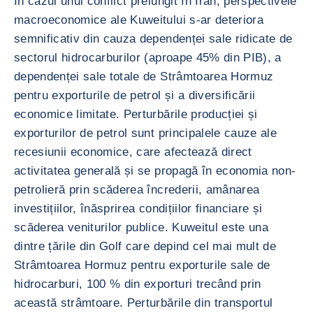
În cazul unui conflict prelungit în Iran, perspectivele
macroeconomice ale Kuweitului s-ar deteriora
semnificativ din cauza dependenței sale ridicate de
sectorul hidrocarburilor (aproape 45% din PIB), a
dependenței sale totale de Strâmtoarea Hormuz
pentru exporturile de petrol și a diversificării
economice limitate. Perturbările producției și
exporturilor de petrol sunt principalele cauze ale
recesiunii economice, care afectează direct
activitatea generală și se propagă în economia non-
petrolieră prin scăderea încrederii, amânarea
investițiilor, înăsprirea condițiilor financiare și
scăderea veniturilor publice. Kuweitul este una
dintre țările din Golf care depind cel mai mult de
Strâmtoarea Hormuz pentru exporturile sale de
hidrocarburi, 100 % din exporturi trecând prin
această strâmtoare. Perturbările din transportul