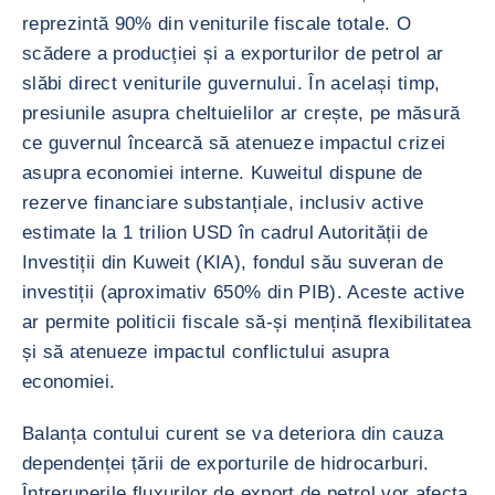
reprezintă 90% din veniturile fiscale totale. O
scădere a producției și a exporturilor de petrol ar
slăbi direct veniturile guvernului. În același timp,
presiunile asupra cheltuielilor ar crește, pe măsură
ce guvernul încearcă să atenueze impactul crizei
asupra economiei interne. Kuweitul dispune de
rezerve financiare substanțiale, inclusiv active
estimate la 1 trilion USD în cadrul Autorității de
Investiții din Kuweit (KIA), fondul său suveran de
investiții (aproximativ 650% din PIB). Aceste active
ar permite politicii fiscale să-și mențină flexibilitatea
și să atenueze impactul conflictului asupra
economiei.
Balanța contului curent se va deteriora din cauza
dependenței țării de exporturile de hidrocarburi.
Întreruperile fluxurilor de export de petrol vor afecta