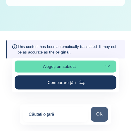
This content has been automatically translated. It may not
be as accurate as the
original
.
Alegeți un subiect
Select page section
Comparare țări
Căutați o țară
OK
Căutați o țară
0
suggestions