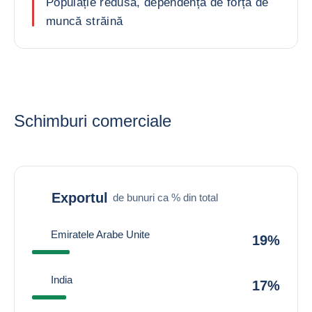
Populație redusă, dependență de forța de
muncă străină
Schimburi comerciale
Exportul
de bunuri ca % din total
Emiratele Arabe Unite
19%
India
17%