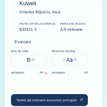
Kuweit
Orientul Mijlociu, Asia
PIB PE CAP DE LOCUITOR ($)
POPULAȚIE (ÎN 2021)
$33321.3
4,9 milioane
Evaluare
RISC DE ȚARĂ
MEDIU DE AFACERI
B
A
Help
3
Help
A4
A3
ANTERIOR:
ANTERIOR:
decrease
Vedeți alți indicatori economici principali