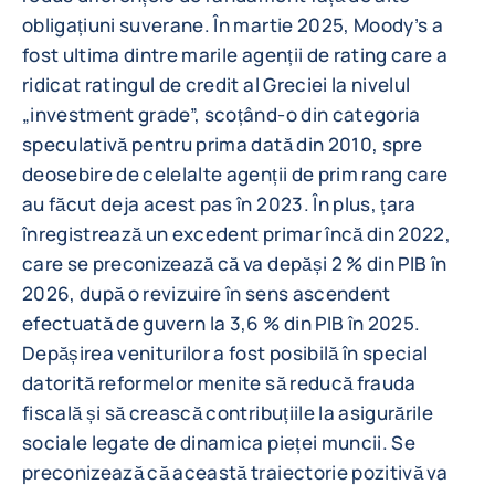
obligațiuni suverane. În martie 2025, Moody’s a
fost ultima dintre marile agenții de rating care a
ridicat ratingul de credit al Greciei la nivelul
„investment grade”, scoțând-o din categoria
speculativă pentru prima dată din 2010, spre
deosebire de celelalte agenții de prim rang care
au făcut deja acest pas în 2023. În plus, țara
înregistrează un excedent primar încă din 2022,
care se preconizează că va depăși 2 % din PIB în
2026, după o revizuire în sens ascendent
efectuată de guvern la 3,6 % din PIB în 2025.
Depășirea veniturilor a fost posibilă în special
datorită reformelor menite să reducă frauda
fiscală și să crească contribuțiile la asigurările
sociale legate de dinamica pieței muncii. Se
preconizează că această traiectorie pozitivă va