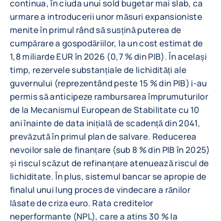
continua, în ciuda unui sold bugetar mai slab, ca
urmare a introducerii unor măsuri expansioniste
menite în primul rând să susțină puterea de
cumpărare a gospodăriilor, la un cost estimat de
1,8 miliarde EUR în 2026 (0,7 % din PIB). În același
timp, rezervele substanțiale de lichidități ale
guvernului (reprezentând peste 15 % din PIB) i-au
permis să anticipeze rambursarea împrumuturilor
de la Mecanismul European de Stabilitate cu 10
ani înainte de data inițială de scadență din 2041,
prevăzută în primul plan de salvare. Reducerea
nevoilor sale de finanțare (sub 8 % din PIB în 2025)
și riscul scăzut de refinanțare atenuează riscul de
lichiditate. În plus, sistemul bancar se apropie de
finalul unui lung proces de vindecare a rănilor
lăsate de criza euro. Rata creditelor
neperformante (NPL), care a atins 30 % la