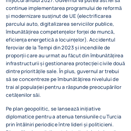
mijlocul anului 2027. Guvernul va putea astfel să
continue implementarea programului de reformă
și modernizare susținut de UE (electrificarea
parcului auto, digitalizarea serviciilor publice,
îmbunătățirea competențelor forței de muncă,
eficiența energetică a locuințelor). Accidentul
feroviar de la Tempi din 2023 și incendiile de
proporții care au urmat au făcut din îmbunătățirea
infrastructurii și gestionarea protecției civile două
dintre prioritățile sale. În plus, guvernul ar trebui
să se concentreze pe îmbunătățirea nivelului de
trai al populației pentru a răspunde preocupărilor
cetățenilor săi.
Pe plan geopolitic, se lansează inițiative
diplomatice pentru a atenua tensiunile cu Turcia
prin întâlniri periodice între lideri și politicieni.