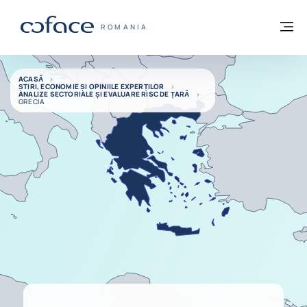
Go to content
Înapoi la pagina de start
M
COFACE FOR TRADE - WEBSITE GRUP
ROMANIA
ACASĂ
ȘTIRI, ECONOMIE ȘI OPINIILE EXPERȚILOR
ANALIZE SECTORIALE ȘI EVALUARE RISC DE ȚARĂ
GRECIA