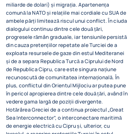
miliarde de dolari) și migrația. Apartenența
comună la NATO și relațiile mai cordiale cu SUA de
ambele părți limitează riscul unui conflict. În ciuda
dialogului continuu dintre cele două țări,
progresele rămân graduale, iar tensiunile persistă
din cauza pretențiilor repetate ale Turciei de a
exploata resursele de gaze din estul Mediteranei
și de a separa Republica Turcă a Ciprului de Nord
de Republica Cipru, care este singura națiune
recunoscută de comunitatea internațională. În
plus, conflictul din Orientul Mijlociu ar putea pune
în pericol apropierea dintre cele două țări, având în
vedere gama largă de poziții divergente.
Hotărârea Greciei de a continua proiectul „Great
Sea Interconnector”, o interconectare maritimă
de energie electrică cu Cipru și, ulterior, cu
Israelul, a reaprins pretențiile Turciei în estul