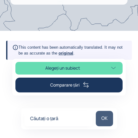
This content has been automatically translated. It may not
be as accurate as the
original
.
Alegeți un subiect
Select page section
Comparare țări
Căutați o țară
OK
Căutați o țară
0
suggestions