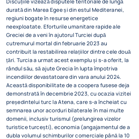
Discuțiile vizează disputele teritoriale de lungă
durată din Marea Egee și din estul Mediteranei,
regiuni bogate în resurse energetice
neexploatate. Eforturile umanitare rapide ale
Greciei de a veni în ajutorul Turciei după
cutremurul mortal din februarie 2023 au
contribuit la restabilirea relațiilor dintre cele două
țări. Turcia a urmat acest exemplu și s-a oferit, la
rândul său, să ajute Grecia în lupta împotriva
incendiilor devastatoare din vara anului 2024.
Această disponibilitate de a coopera fusese deja
demonstrată în decembrie 2023, cu ocazia vizitei
președintelui turc la Atena, care s-a încheiat cu
semnarea unor acorduri bilaterale în mai multe
domenii, inclusiv turismul (prelungirea vizelor
turistice turcești), economia (angajamentul de a
dubla volumul schimburilor comerciale până la 10