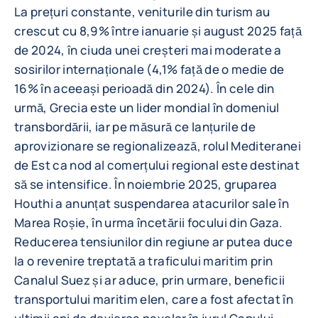
La prețuri constante, veniturile din turism au
crescut cu 8,9% între ianuarie și august 2025 față
de 2024, în ciuda unei creșteri mai moderate a
sosirilor internaționale (4,1% față de o medie de
16% în aceeași perioadă din 2024). În cele din
urmă, Grecia este un lider mondial în domeniul
transbordării, iar pe măsură ce lanțurile de
aprovizionare se regionalizează, rolul Mediteranei
de Est ca nod al comerțului regional este destinat
să se intensifice. În noiembrie 2025, gruparea
Houthi a anunțat suspendarea atacurilor sale în
Marea Roșie, în urma încetării focului din Gaza.
Reducerea tensiunilor din regiune ar putea duce
la o revenire treptată a traficului maritim prin
Canalul Suez și ar aduce, prin urmare, beneficii
transportului maritim elen, care a fost afectat în