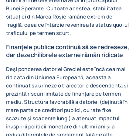
ultimii ani de devierea navelor în jurul Capului
Bunei Speranțe. Cu toate acestea, stabilitatea
situației din Marea Roșie rămâne extrem de
fragilă, ceea ce întârzie revenirea la status quo-ul
traficului pe termen scurt.
Finanțele publice continuă să se redreseze,
dar dezechilibrele externe rămân ridicate
Deși ponderea datoriei Greciei este încă cea mai
ridicată din Uniunea Europeană, aceasta a
continuat să urmeze o traiectorie descendentă și
prezintă riscuri limitate de finanțare pe termen
mediu. Structura favorabilă a datoriei (deținută în
mare parte de creditori publici, cu rate fixe
scăzute și scadențe lungi) a atenuat impactul
înăspririi politicii monetare din ultimii ani și a
redus diferențele de randament față de alte