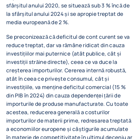
sfârșitul anului 2020, se situează sub 3 % încă de
la sfârșitul anului 2024 și se apropie treptat de
media europeană de 2 %.
Se preconizează că deficitul de cont curent se va
reduce treptat, dar va rămâne ridicat din cauza
investițiilor mai puternice (atât publice, cât și
investiții străine directe), ceea ce va duce la
creșterea importurilor. Cererea internă robustă,
atât în ceea ce privește consumul, cât și
investițiile, va menține deficitul comercial (15 %
din PIB în 2024) din cauza dependenței țării de
importurile de produse manufacturate. Cu toate
acestea, reducerea generală a costurilor
importurilor de materii prime, redresarea treptată
a economiilor europene și câștigurile acumulate
în materie de competitivitate în ultimul deceniu ar