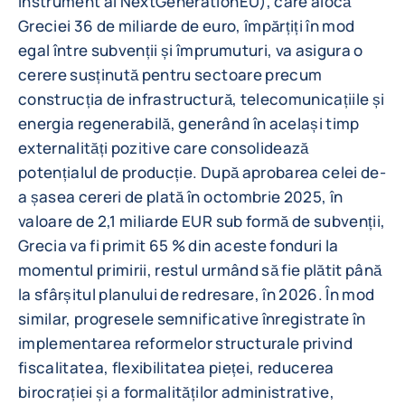
instrument al NextGenerationEU), care alocă
Greciei 36 de miliarde de euro, împărțiți în mod
egal între subvenții și împrumuturi, va asigura o
cerere susținută pentru sectoare precum
construcția de infrastructură, telecomunicațiile și
energia regenerabilă, generând în același timp
externalități pozitive care consolidează
potențialul de producție. După aprobarea celei de-
a șasea cereri de plată în octombrie 2025, în
valoare de 2,1 miliarde EUR sub formă de subvenții,
Grecia va fi primit 65 % din aceste fonduri la
momentul primirii, restul urmând să fie plătit până
la sfârșitul planului de redresare, în 2026. În mod
similar, progresele semnificative înregistrate în
implementarea reformelor structurale privind
fiscalitatea, flexibilitatea pieței, reducerea
birocrației și a formalităților administrative,