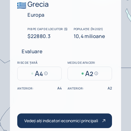
Grecia
Europa
PIB PE CAP DE LOCUITOR ($)
POPULAȚIE (ÎN 2021)
$22880.3
10,4 milioane
Evaluare
RISC DE ȚARĂ
MEDIU DE AFACERI
A
A
4
2
Help
Help
A4
A2
ANTERIOR:
ANTERIOR:
Vedeți alți indicatori economici principali