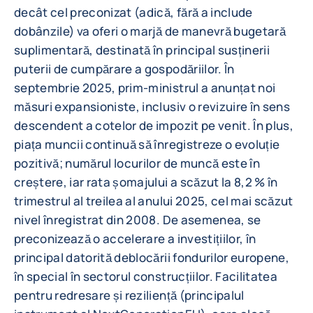
decât cel preconizat (adică, fără a include
dobânzile) va oferi o marjă de manevră bugetară
suplimentară, destinată în principal susținerii
puterii de cumpărare a gospodăriilor. În
septembrie 2025, prim-ministrul a anunțat noi
măsuri expansioniste, inclusiv o revizuire în sens
descendent a cotelor de impozit pe venit. În plus,
piața muncii continuă să înregistreze o evoluție
pozitivă; numărul locurilor de muncă este în
creștere, iar rata șomajului a scăzut la 8,2 % în
trimestrul al treilea al anului 2025, cel mai scăzut
nivel înregistrat din 2008. De asemenea, se
preconizează o accelerare a investițiilor, în
principal datorită deblocării fondurilor europene,
în special în sectorul construcțiilor. Facilitatea
pentru redresare și reziliență (principalul