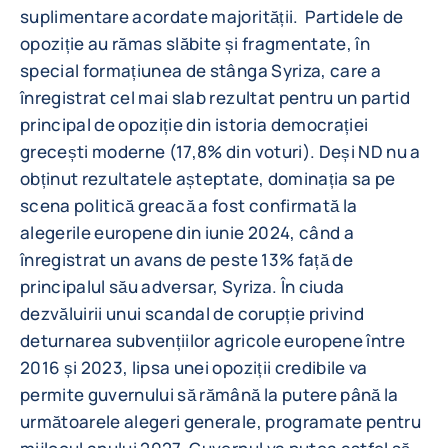
suplimentare acordate majorității. Partidele de
opoziție au rămas slăbite și fragmentate, în
special formațiunea de stânga Syriza, care a
înregistrat cel mai slab rezultat pentru un partid
principal de opoziție din istoria democrației
grecești moderne (17,8% din voturi). Deși ND nu a
obținut rezultatele așteptate, dominația sa pe
scena politică greacă a fost confirmată la
alegerile europene din iunie 2024, când a
înregistrat un avans de peste 13% față de
principalul său adversar, Syriza. În ciuda
dezvăluirii unui scandal de corupție privind
deturnarea subvențiilor agricole europene între
2016 și 2023, lipsa unei opoziții credibile va
permite guvernului să rămână la putere până la
următoarele alegeri generale, programate pentru