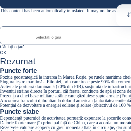
This content has been automatically translated. It may not be as accurat
Căutați o țară
Căutați o țară
0
OK
suggestions
Rezumat
Puncte forte
Poziție geostrategică la intrarea în Marea Roșie, pe rutele maritime che
Singura ieșire maritimă a Etiopiei, prin care trece peste 90% din comerț
Activitate portuară dominantă (70% din PIB), susținută de infrastructu
Investiții străine directe în porturi, căi ferate, conducte de apă și zone d
Prezența a cinci baze militare străine care găzduiesc șapte armate (Fran
Ancorarea francului djiboutian la dolarul american (autoritatea emitentă
Potențial de dezvoltare a energiei eoliene și solare (obiectivul de 100 %
Puncte slabe
Dependență puternică de activitatea portuară: expunere la șocurile comerțu
Datorie foarte mare (în principal față de China, care a acordat un morator
Rezervele valutare acoperă cu greu moneda aflată în circulație, dar sun