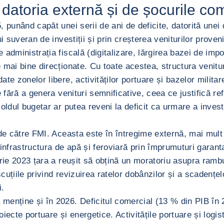
 datoria externă și de șocurile co
punând capăt unei serii de ani de deficite, datorită unei d
lui suveran de investiții și prin creșterea veniturilor prove
dministrația fiscală (digitalizare, lărgirea bazei de impoz
e mai bine direcționate. Cu toate acestea, structura venitur
e zonelor libere, activităților portuare și bazelor militare
ce fără a genera venituri semnificative, ceea ce justifică
ldul bugetar ar putea reveni la deficit ca urmare a investiț
 de către FMI. Aceasta este în întregime externă, mai mul
infrastructura de apă și feroviară prin împrumuturi garant
brie 2023 țara a reușit să obțină un moratoriu asupra ramb
scuțiile privind revizuirea ratelor dobânzilor și a scadențe
i.
menține și în 2026. Deficitul comercial (13 % din PIB în 
ecte portuare și energetice. Activitățile portuare și logis