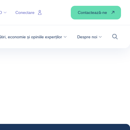
Contactează-ne
O
Conectare
Știri, economie și opiniile experților
Despre noi
Căutare