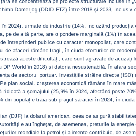
ara se concentrează pe proiecte structurale incluse în „V
chimb Damerjog (DDID-FTZ) între 2018 și 2033, inclusiv con
n 2024), urmate de industrie (14%, incluzând producția de
ura, pe de altă parte, are o pondere marginală (1%) în ace
e de întreprinderi publice cu caracter monopolist, care co
 de afaceri rămâne fragil, în ciuda eforturilor de moderni
ustrează aceste dificultăți, care sunt agravate de acuzațiil
DP World în 2018) și datoria nesustenabilă. În afara sectoru
ența de sectorul portuar. Investițiile străine directe (ISD
b. Pe plan social, creșterea economică rămâne în mare măsu
 ridicată a șomajului (25,9% în 2024, afectând peste 70% d
din populație trăia sub pragul sărăciei în 2024, în ciuda u
utian (DJF) la dolarul american, ceea ce asigură stabilitat
Autoritățile au înghețat, de asemenea, prețurile la energie 
urilor mondiale la petrol și alimente contribuie, de asemen