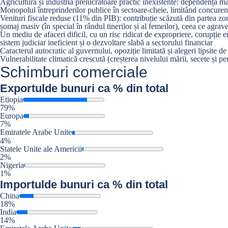
Agricultura și industria prelucrătoare practic inexistente: dependență m
Monopolul întreprinderilor publice în sectoare-cheie, limitând concuren
Venituri fiscale reduse (11% din PIB): contribuție scăzută din partea zon
șomaj masiv (în special în rândul tinerilor și al femeilor), ceea ce agrav
Un mediu de afaceri dificil, cu un risc ridicat de expropriere, corupție
sistem judiciar ineficient și o dezvoltare slabă a sectorului financiar
Caracterul autocratic al guvernului, opoziție limitată și alegeri lipsite de
Vulnerabilitate climatică crescută (creșterea nivelului mării, secete și p
Schimburi comerciale
Exportul
de bunuri ca % din total
Etiopia
79%
Europa
7%
Emiratele Arabe Unite
4%
Statele Unite ale Americii
2%
Nigeria
1%
Importul
de bunuri ca % din total
China
18%
India
14%