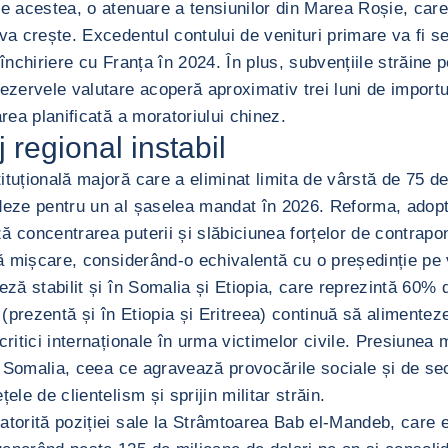
e acestea, o atenuare a tensiunilor din Marea Roșie, care i
va crește. Excedentul contului de venituri primare va fi se
închiriere cu Franța în 2024. În plus, subvențiile străine 
ezervele valutare acoperă aproximativ trei luni de importu
rea planificată a moratoriului chinez.
 regional instabil
tuțională majoră care a eliminat limita de vârstă de 75 de 
ideze pentru un al șaselea mandat în 2026. Reforma, adop
ă concentrarea puterii și slăbiciunea forțelor de contrapo
tă mișcare, considerând-o echivalentă cu o președinție pe 
ză stabilit și în Somalia și Etiopia, care reprezintă 60% d
 (prezentă și în Etiopia și Eritreea) continuă să alimentez
 critici internaționale în urma victimelor civile. Presiunea
i Somalia, ceea ce agravează provocările sociale și de secu
țele de clientelism și sprijin militar străin.
 datorită poziției sale la Strâmtoarea Bab el-Mandeb, care