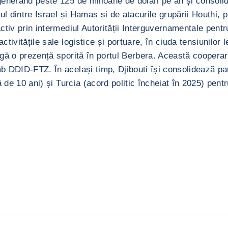
nerând peste 125 de milioane de dolari pe an și consolidân
ul dintre Israel și Hamas și de atacurile grupării Houthi, 
tiv prin intermediul Autorității Interguvernamentale pentr
activitățile sale logistice și portuare, în ciuda tensiunil
ngă o prezență sporită în portul Berbera. Această coopera
 DDID-FTZ. În același timp, Djibouti își consolidează par
 de 10 ani) și Turcia (acord politic încheiat în 2025) pent