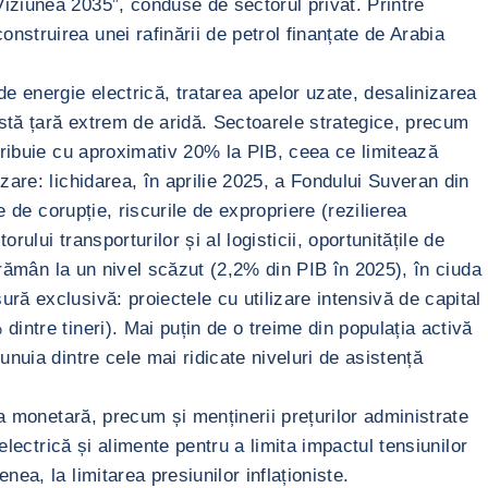
iziunea 2035”, conduse de sectorul privat. Printre
struirea unei rafinării de petrol finanțate de Arabia
 energie electrică, tratarea apelor uzate, desalinizarea
astă țară extrem de aridă. Sectoarele strategice, precum
ntribuie cu aproximativ 20% la PIB, ceea ce limitează
zare: lichidarea, în aprilie 2025, a Fondului Suveran din
e de corupție, riscurile de expropriere (rezilierea
lui transporturilor și al logisticii, oportunitățile de
) rămân la un nivel scăzut (2,2% din PIB în 2025), în ciuda
ră exclusivă: proiectele cu utilizare intensivă de capital
intre tineri). Mai puțin de o treime din populația activă
nuia dintre cele mai ridicate niveluri de asistență
ea monetară, precum și menținerii prețurilor administrate
electrică și alimente pentru a limita impactul tensiunilor
ea, la limitarea presiunilor inflaționiste.