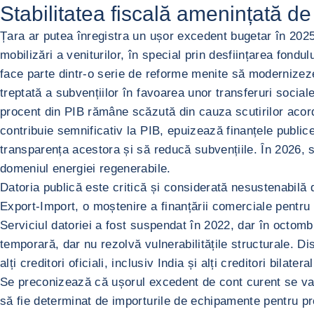
Stabilitatea fiscală amenințată de
Țara ar putea înregistra un ușor excedent bugetar în 2025, 
mobilizări a veniturilor, în special prin desființarea fondu
face parte dintr-o serie de reforme menite să modernizeze a
treptată a subvențiilor în favoarea unor transferuri social
procent din PIB rămâne scăzută din cauza scutirilor acordat
contribuie semnificativ la PIB, epuizează finanțele publi
transparența acestora și să reducă subvențiile. În 2026, so
domeniul energiei regenerabile.
Datoria publică este critică și considerată nesustenabilă
Export-Import, o moștenire a finanțării comerciale pentru 
Serviciul datoriei a fost suspendat în 2022, dar în octom
temporară, dar nu rezolvă vulnerabilitățile structurale. Di
alți creditori oficiali, inclusiv India și alți creditori bilateral
Se preconizează că ușorul excedent de cont curent se va 
să fie determinat de importurile de echipamente pentru proi