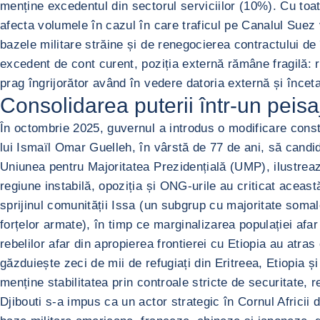
menține excedentul din sectorul serviciilor (10%). Cu toat
afecta volumele în cazul în care traficul pe Canalul Suez 
bazele militare străine și de renegocierea contractului de 
excedent de cont curent, poziția externă rămâne fragilă: r
prag îngrijorător având în vedere datoria externă și înceta
Consolidarea puterii într-un peisaj
În octombrie 2025, guvernul a introdus o modificare consti
lui Ismaïl Omar Guelleh, în vârstă de 77 de ani, să cand
Uniunea pentru Majoritatea Prezidențială (UMP), ilustreaz
regiune instabilă, opoziția și ONG-urile au criticat aceas
sprijinul comunității Issa (un subgrup cu majoritate somale
forțelor armate), în timp ce marginalizarea populației afar
rebelilor afar din apropierea frontierei cu Etiopia au atras
găzduiește zeci de mii de refugiați din Eritreea, Etiopia ș
menține stabilitatea prin controale stricte de securitate, re
Djibouti s-a impus ca un actor strategic în Cornul Africii