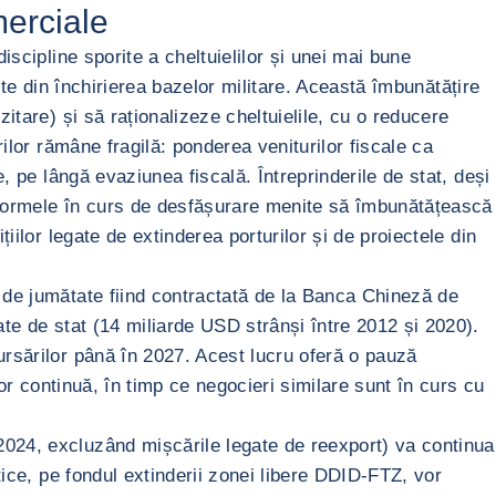
merciale
iscipline sporite a cheltuielilor și unei mai bune
nite din închirierea bazelor militare. Această îmbunătățire
itare) și să raționalizeze cheltuielile, cu o reducere
ilor rămâne fragilă: ponderea veniturilor fiscale ca
, pe lângă evaziunea fiscală. Întreprinderile de stat, deși
 reformele în curs de desfășurare menite să îmbunătățească
iilor legate de extinderea porturilor și de proiectele din
t de jumătate fiind contractată de la Banca Chineză de
ate de stat (14 miliarde USD strânși între 2012 și 2020).
ursărilor până în 2027. Acest lucru oferă o pauză
lor continuă, în timp ce negocieri similare sunt în curs cu
2024, excluzând mișcările legate de reexport) va continua
tice, pe fondul extinderii zonei libere DDID-FTZ, vor