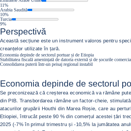
Emiratele Arabe Unite
11%
Arabia Saudită
10%
Turcia
9%
Perspectivă
Această secțiune este un instrument valoros pentru speciali
creanțelor utilizate în țară.
Economia depinde de sectorul portuar și de Etiopia
Stabilitatea fiscală amenințată de datoria externă și de șocurile comercia
Consolidarea puterii într-un peisaj regional instabil
Economia depinde de sectorul por
Se preconizează că creșterea economică va rămâne puterni
din PIB. Transbordarea rămâne un factor-cheie, stimulată d
atacurilor grupării Houthi din Marea Roșie, care au pertur
Etiopiei, întrucât peste 90 % din comerțul acestei țări tre
2025 (-7% în primul trimestru și -10,5% la jumătatea anului)