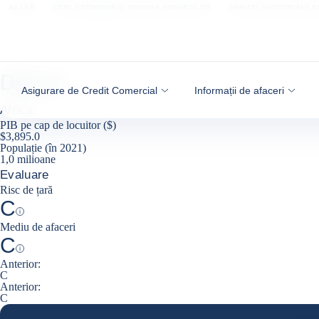
Go to content
ACASĂ
ȘTIRI, ECONOMIE ȘI OPINIILE EXPERȚILOR
ANALIZE SECTORIALE Ș
Djibouti
Asigurare de Credit Comercial
Informații de afaceri
Africa
PIB pe cap de locuitor ($)
$3,895.0
Populație (în 2021)
1,0 milioane
Evaluare
Risc de țară
C
Help
Mediu de afaceri
C
Help
Anterior:
C
Anterior:
C