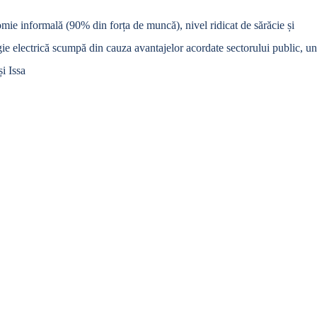
nomie informală (90% din forța de muncă), nivel ridicat de sărăcie și
gie electrică scumpă din cauza avantajelor acordate sectorului public, un
și Issa