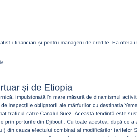
știi financiari și pentru managerii de credite. Ea oferă inf
le
tuar și de Etiopia
că, impulsionată în mare măsură de dinamismul activități
e inspecțiile obligatorii ale mărfurilor cu destinația Yem
bat traficul către Canalul Suez. Această tendință este susț
ce prin porturile din Djibouti. Cu toate acestea, după ce a 
 din cauza efectului combinat al modificărilor tarifelor SUA