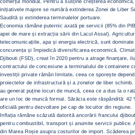
comerțul mondial. Pentru a susține creșterea economică, ț
inițiativele majore se numără extinderea Zonei de Liber S
Saudită și extinderea terminalelor portuare.
Economia rămâne puternic axată pe servicii (85% din PIB î
apei de mare și extracția sării din Lacul Assal). Agricult
telecomunicațiile, apa și energia electrică, sunt dominat
concurența și împiedică diversificarea economică. Climatul
Djibouti (FSD), creat în 2020 pentru a atrage finanțare, il
contractului de concesiune a terminalului de containere cu 
investiții private rămân limitate, ceea ce sporește depend
proiectelor de infrastructură și a zonelor de liber schim
au generat puține locuri de muncă, ceea ce a dus la o rată
are un loc de muncă formal. Sărăcia este răspândită: 42 % 
oficială pentru dezvoltare pe cap de locuitor din regiune.
Inflația rămâne scăzută datorită ancorării francului djibo
pentru combustibil, transport și anumite servicii publice. 
din Marea Roșie asupra costurilor de import. Scăderea preț