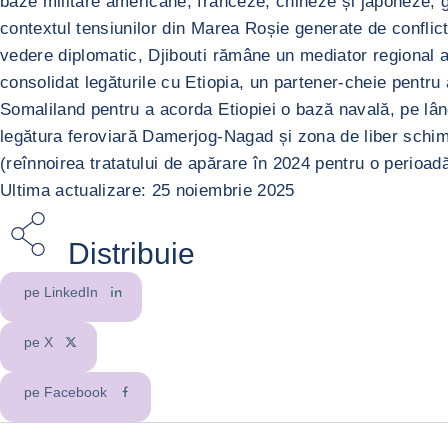
baze militare americane, franceze, chineze și japoneze, ge
contextul tensiunilor din Marea Roșie generate de conflict
vedere diplomatic, Djibouti rămâne un mediator regional ac
consolidat legăturile cu Etiopia, un partener-cheie pentru 
Somaliland pentru a acorda Etiopiei o bază navală, pe lâ
legătura feroviară Damerjog-Nagad și zona de liber schimb
(reînnoirea tratatului de apărare în 2024 pentru o perioadă
Ultima actualizare: 25 noiembrie 2025
Distribuie
pe LinkedIn
pe X
pe Facebook