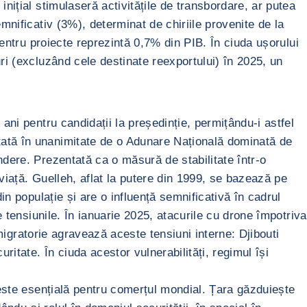
nițial stimulaseră activitățile de transbordare, ar putea
mnificativ (3%), determinat de chiriile provenite de la
pentru proiecte reprezintă 0,7% din PIB. În ciuda ușorului
ri (excluzând cele destinate reexportului) în 2025, un
ani pentru candidații la președinție, permițându-i astfel
tată în unanimitate de o Adunare Națională dominată de
ndere. Prezentată ca o măsură de stabilitate într-o
viață. Guelleh, aflat la putere din 1999, se bazează pe
in populație și are o influență semnificativă în cadrul
e tensiunile. În ianuarie 2025, atacurile cu drone împotriva
 migratorie agravează aceste tensiuni interne: Djibouti
ritate. În ciuda acestor vulnerabilități, regimul își
 este esențială pentru comerțul mondial. Țara găzduiește