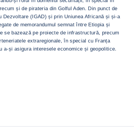
du-și rolul în domeniul securității, în special în
precum și de pirateria din Golful Aden. Din punct de
u Dezvoltare (IGAD) și prin Uniunea Africană și și-a
or legate de memorandumul semnat între Etiopia și
re se bazează pe proiecte de infrastructură, precum
teneriatele extraregionale, în special cu Franța
ru a-și asigura interesele economice și geopolitice.