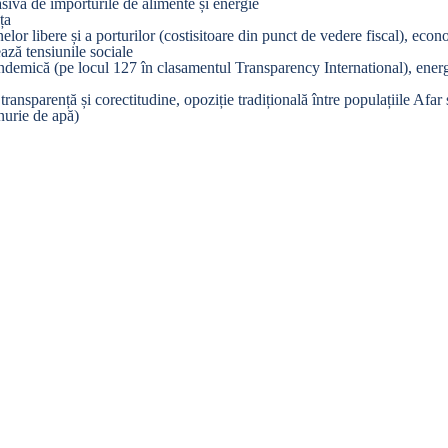
asivă de importurile de alimente și energie
ța
elor libere și a porturilor (costisitoare din punct de vedere fiscal), eco
ează tensiunile sociale
 endemică (pe locul 127 în clasamentul Transparency International), ener
 transparență și corectitudine, opoziție tradițională între populațiile Afar 
enurie de apă)