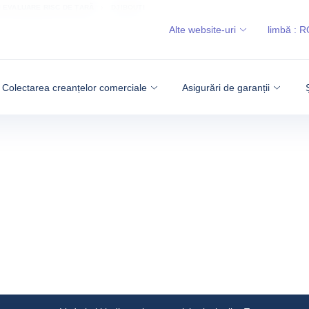
I EVALUARE RISC DE ȚARĂ
DJIBOUTI
Alte website-uri
limbă :
R
Colectarea creanțelor comerciale
Asigurări de garanții