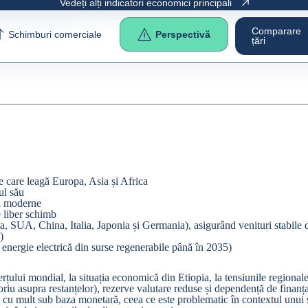
Vedeți alți indicatori economici principali
e as the
original
.
Comparare
Schimburi comerciale
Perspectivă
țări
ie care leagă Europa, Asia și Africa
ul său
ri moderne
e liber schimb
ța, SUA, China, Italia, Japonia și Germania), asigurând venituri stabile 
)
 energie electrică din surse regenerabile până în 2035)
lui mondial, la situația economică din Etiopia, la tensiunile regionale și
iu asupra restanțelor), rezerve valutare reduse și dependență de finanțare
t cu mult sub baza monetară, ceea ce este problematic în contextul unui