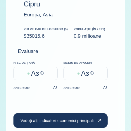
Cipru
Europa, Asia
PIB PE CAP DE LOCUITOR ($)
POPULAȚIE (ÎN 2021)
$35015.6
0,9 milioane
Evaluare
RISC DE ȚARĂ
MEDIU DE AFACERI
A
A
3
Help
3
Help
A3
A3
ANTERIOR:
ANTERIOR:
Vedeți alți indicatori economici principali