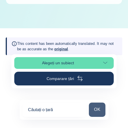
This content has been automatically translated. It may not
be as accurate as the
original
.
Alegeți un subiect
Select page section
Comparare țări
Căutați o țară
OK
Căutați o țară
0
suggestions