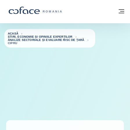
Go to content
Înapoi la pagina de start
M
COFACE FOR TRADE - WEBSITE GRUP
ROMANIA
ACASĂ
ȘTIRI, ECONOMIE ȘI OPINIILE EXPERȚILOR
ANALIZE SECTORIALE ȘI EVALUARE RISC DE ȚARĂ
CIPRU