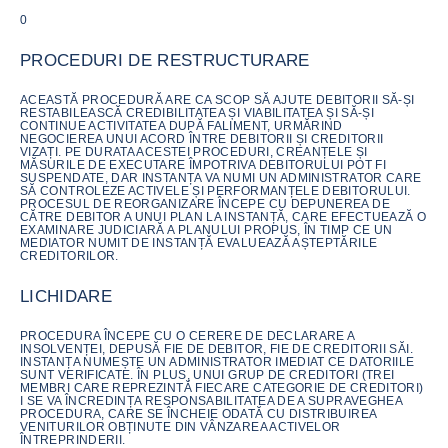
0
PROCEDURI DE RESTRUCTURARE
ACEASTĂ PROCEDURĂ ARE CA SCOP SĂ AJUTE DEBITORII SĂ-ȘI
RESTABILEASCĂ CREDIBILITATEA ȘI VIABILITATEA ȘI SĂ-ȘI
CONTINUE ACTIVITATEA DUPĂ FALIMENT, URMĂRIND
NEGOCIEREA UNUI ACORD ÎNTRE DEBITORII ȘI CREDITORII
VIZAȚI. PE DURATA ACESTEI PROCEDURI, CREANȚELE ȘI
MĂSURILE DE EXECUTARE ÎMPOTRIVA DEBITORULUI POT FI
SUSPENDATE, DAR INSTANȚA VA NUMI UN ADMINISTRATOR CARE
SĂ CONTROLEZE ACTIVELE ȘI PERFORMANȚELE DEBITORULUI.
PROCESUL DE REORGANIZARE ÎNCEPE CU DEPUNEREA DE
CĂTRE DEBITOR A UNUI PLAN LA INSTANȚĂ, CARE EFECTUEAZĂ O
EXAMINARE JUDICIARĂ A PLANULUI PROPUS, ÎN TIMP CE UN
MEDIATOR NUMIT DE INSTANȚĂ EVALUEAZĂ AȘTEPTĂRILE
CREDITORILOR.
LICHIDARE
PROCEDURA ÎNCEPE CU O CERERE DE DECLARARE A
INSOLVENȚEI, DEPUSĂ FIE DE DEBITOR, FIE DE CREDITORII SĂI.
INSTANȚA NUMEȘTE UN ADMINISTRATOR IMEDIAT CE DATORIILE
SUNT VERIFICATE. ÎN PLUS, UNUI GRUP DE CREDITORI (TREI
MEMBRI CARE REPREZINTĂ FIECARE CATEGORIE DE CREDITORI)
I SE VA ÎNCREDINȚA RESPONSABILITATEA DE A SUPRAVEGHEA
PROCEDURA, CARE SE ÎNCHEIE ODATĂ CU DISTRIBUIREA
VENITURILOR OBȚINUTE DIN VÂNZAREA ACTIVELOR
ÎNTREPRINDERII.