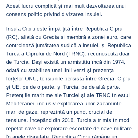
Acest lucru complică și mai mult dezvoltarea unui
consens politic privind divizarea insulei.
Insula Cipru este împărțită între Republica Cipru
(RC), aliată cu Grecia și membră a zonei euro, care
controlează jumătatea sudică a insulei, și Republica
Turcă a Ciprului de Nord (TRNC), recunoscută doar
de Turcia. Deși există un armistițiu încă din 1974,
odată cu stabilirea unei linii verzi și prezența
forțelor ONU, tensiunile persistă între Grecia, Cipru
și UE, pe de o parte, și Turcia, pe de altă parte.
Pretențiile maritime ale Turciei și ale TRNC în estul
Mediteranei, inclusiv explorarea unor zăcăminte
mari de gaze, reprezintă un punct crucial de
tensiune. Începând din 2018, Turcia a trimis în mod
repetat nave de explorare escortate de nave militare
în apele disputate. Republica Cipru rămâne un