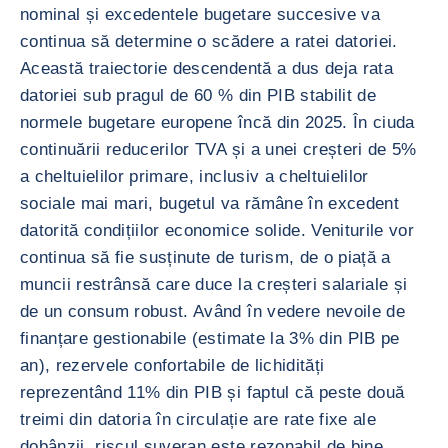
nominal și excedentele bugetare succesive va
continua să determine o scădere a ratei datoriei.
Această traiectorie descendentă a dus deja rata
datoriei sub pragul de 60 % din PIB stabilit de
normele bugetare europene încă din 2025. În ciuda
continuării reducerilor TVA și a unei creșteri de 5%
a cheltuielilor primare, inclusiv a cheltuielilor
sociale mai mari, bugetul va rămâne în excedent
datorită condițiilor economice solide. Veniturile vor
continua să fie susținute de turism, de o piață a
muncii restrânsă care duce la creșteri salariale și
de un consum robust. Având în vedere nevoile de
finanțare gestionabile (estimate la 3% din PIB pe
an), rezervele confortabile de lichidități
reprezentând 11% din PIB și faptul că peste două
treimi din datoria în circulație are rate fixe ale
dobânzii, riscul suveran este rezonabil de bine