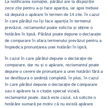
La notificarea somației, pârâtul are la dispoziție
zece zile pentru a-și face apariția, iar apoi trebuie
să depună o apărare în termen de 14 zile. În cazul
în care pârâtul nu își face apariția în termenul
prevăzut, reclamantul poate solicita și obține o
hotărâre în lipsă. Pârâtul poate depune o declarație
de comparare în afara termenului prevăzut pentru a
împiedica pronunțarea unei hotărâri în lipsă.
În cazul în care pârâtul depune o declarație de
comparare, dar nu și o apărare, reclamantul poate
depune o cerere de pronunțare a unei hotărâri fără a
se desfășura o ședință completă. În plus, în cazul
în care pârâtul depune o declarație de comparare
sau o apărare la o citație special vizată,
reclamantul poate, dacă este cazul, să solicite o
hotărâre sumară pe motiv că nu există apărare