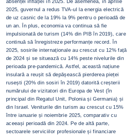
absenței inflației în 2025. De asemenea, în aprilie
2025, guvernul a redus TVA-ul la energia electrică
de uz casnic de la 19% la 9% pentru o perioadă de
un an. În plus, economia va continua să fie
impulsionată de turism (14% din PIB în 2019), care
continuă să înregistreze performanțe record. În
2025, sosirile internaționale au crescut cu 12% față
de 2024 și se situează cu 14% peste nivelurile din
perioada pre-pandemică. Astfel, această națiune
insulară a reușit să depășească pierderea pieței
rusești (20% din sosiri în 2019) datorită creșterii
numărului de vizitatori din Europa de Vest (în
principal din Regatul Unit, Polonia și Germania) și
din Israel. Veniturile din turism au crescut cu 15%
între ianuarie și noiembrie 2025, comparativ cu
aceeași perioadă din 2024. Pe de altă parte,
sectoarele serviciilor profesionale și financiare