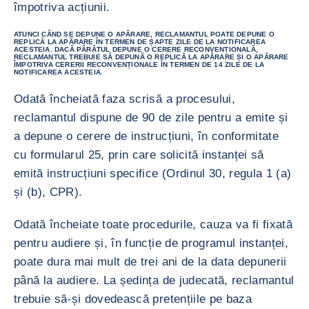
împotriva acțiunii.
ATUNCI CÂND SE DEPUNE O APĂRARE, RECLAMANTUL POATE DEPUNE O
REPLICĂ LA APĂRARE ÎN TERMEN DE ȘAPTE ZILE DE LA NOTIFICAREA
ACESTEIA. DACĂ PÂRÂTUL DEPUNE O CERERE RECONVENȚIONALĂ,
RECLAMANTUL TREBUIE SĂ DEPUNĂ O REPLICĂ LA APĂRARE ȘI O APĂRARE
ÎMPOTRIVA CERERII RECONVENȚIONALE ÎN TERMEN DE 14 ZILE DE LA
NOTIFICAREA ACESTEIA.
Odată încheiată faza scrisă a procesului,
reclamantul dispune de 90 de zile pentru a emite și
a depune o cerere de instrucțiuni, în conformitate
cu formularul 25, prin care solicită instanței să
emită instrucțiuni specifice (Ordinul 30, regula 1 (a)
și (b), CPR).
Odată încheiate toate procedurile, cauza va fi fixată
pentru audiere și, în funcție de programul instanței,
poate dura mai mult de trei ani de la data depunerii
până la audiere. La ședința de judecată, reclamantul
trebuie să-și dovedească pretențiile pe baza