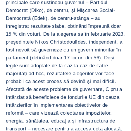
principale care susțineau guvernul – Partidul
Democrat (Diko), de centru, și Mișcarea Social-
Democrată (Edek), de centru-stânga – au
înregistrat rezultate slabe, obținând împreună doar
15 % din voturi. De la alegerea sa în februarie 2023,
președintele Níkos Christodoulídes, independent, a
fost nevoit să guverneze cu un guvern minoritar în
parlament (deținând doar 17 locuri din 56). Deși
legile sunt adoptate de la caz la caz de către
majorități ad-hoc, rezultatele alegerilor vor face
probabil ca acest proces să devină și mai dificil.
Afectată de aceste probleme de guvernare, Cipru a
întârziat să beneficieze de fondurile UE din cauza
întârzierilor în implementarea obiectivelor de
reformă – care vizează colectarea impozitelor,
energia, sănătatea, educația și infrastructura de
transport – necesare pentru a accesa cota alocată.