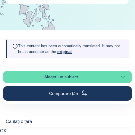
This content has been automatically translated. It may not
be as accurate as the
original
.
Alegeți un subiect
Select page section
Comparare țări
Căutați o țară
Căutați o țară
0
OK
suggestions