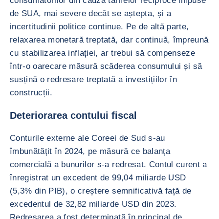
consumatorilor din cauza tarifelor reciproce impuse
de SUA, mai severe decât se aștepta, și a
incertitudinii politice continue. Pe de altă parte,
relaxarea monetară treptată, dar continuă, împreună
cu stabilizarea inflației, ar trebui să compenseze
într-o oarecare măsură scăderea consumului și să
susțină o redresare treptată a investițiilor în
construcții.
Deteriorarea contului fiscal
Conturile externe ale Coreei de Sud s-au
îmbunătățit în 2024, pe măsură ce balanța
comercială a bunurilor s-a redresat. Contul curent a
înregistrat un excedent de 99,04 miliarde USD
(5,3% din PIB), o creștere semnificativă față de
excedentul de 32,82 miliarde USD din 2023.
Redresarea a fost determinată în principal de