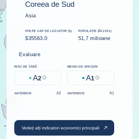
Coreea de Sud
Asia
PIB PE CAP DE LOCUITOR ($)
POPULAȚIE (ÎN 2021)
$35563.0
51,7 milioane
Evaluare
RISC DE ȚARĂ
MEDIU DE AFACERI
A
A
2
Help
1
Help
A2
A1
ANTERIOR:
ANTERIOR:
Vedeți alți indicatori economici principali