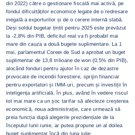
din 2022) către o gestionare fiscală mai activă, pe
fondul dificultăților economice legate de o redresare
inegală a exporturilor și de o cerere internă slabă.
Deși soldul bugetar țintit pentru 2025 este prevăzut
la -2,8% din PIB, deficitul real va fi probabil mai
mare din cauza a două bugete suplimentare. La 1
mai, parlamentul Coreei de Sud a aprobat un buget
suplimentar de 13,8 trilioane de won (0,5% din PIB),
alocând fonduri pentru ajutor în caz de dezastre
provocate de incendii forestiere, sprijin financiar
pentru exportatori și IMM-uri, precum și investiții în
inteligența artificială. În plus, având în vedere riscul
tot mai mare ca un șoc tarifar să afecteze creșterea
economică, noua administrație, care urmează să
preia funcția după alegerile prezidențiale de la
începutul lunii iunie, ar putea propune un al doilea
buget suplimentar încă din luna iulie.