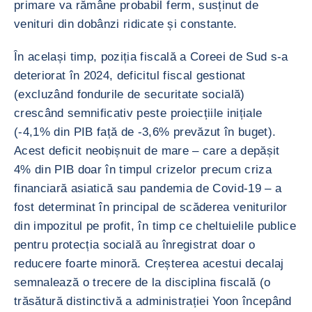
primare va rămâne probabil ferm, susținut de
venituri din dobânzi ridicate și constante.
În același timp, poziția fiscală a Coreei de Sud s-a
deteriorat în 2024, deficitul fiscal gestionat
(excluzând fondurile de securitate socială)
crescând semnificativ peste proiecțiile inițiale
(-4,1% din PIB față de -3,6% prevăzut în buget).
Acest deficit neobișnuit de mare – care a depășit
4% din PIB doar în timpul crizelor precum criza
financiară asiatică sau pandemia de Covid-19 – a
fost determinat în principal de scăderea veniturilor
din impozitul pe profit, în timp ce cheltuielile publice
pentru protecția socială au înregistrat doar o
reducere foarte minoră. Creșterea acestui decalaj
semnalează o trecere de la disciplina fiscală (o
trăsătură distinctivă a administrației Yoon începând