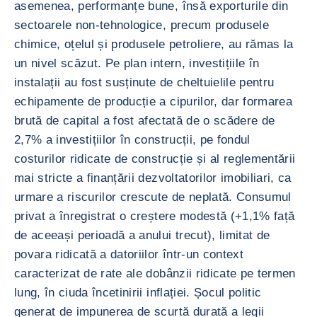
asemenea, performanțe bune, însă exporturile din
sectoarele non-tehnologice, precum produsele
chimice, oțelul și produsele petroliere, au rămas la
un nivel scăzut. Pe plan intern, investițiile în
instalații au fost susținute de cheltuielile pentru
echipamente de producție a cipurilor, dar formarea
brută de capital a fost afectată de o scădere de
2,7% a investițiilor în construcții, pe fondul
costurilor ridicate de construcție și al reglementării
mai stricte a finanțării dezvoltatorilor imobiliari, ca
urmare a riscurilor crescute de neplată. Consumul
privat a înregistrat o creștere modestă (+1,1% față
de aceeași perioadă a anului trecut), limitat de
povara ridicată a datoriilor într-un context
caracterizat de rate ale dobânzii ridicate pe termen
lung, în ciuda încetinirii inflației. Șocul politic
generat de impunerea de scurtă durată a legii