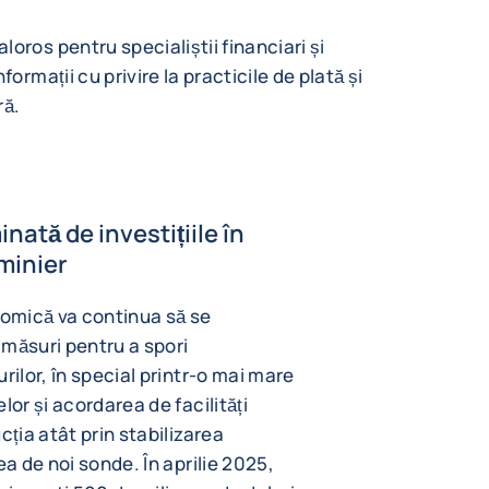
oros pentru specialiștii financiari și
ormații cu privire la practicile de plată și
ră.
ată de investițiile în
 minier
omică va continua să se
măsuri pentru a spori
rilor, în special printr-o mai mare
lor și acordarea de facilități
cția atât prin stabilizarea
ea de noi sonde. În aprilie 2025,