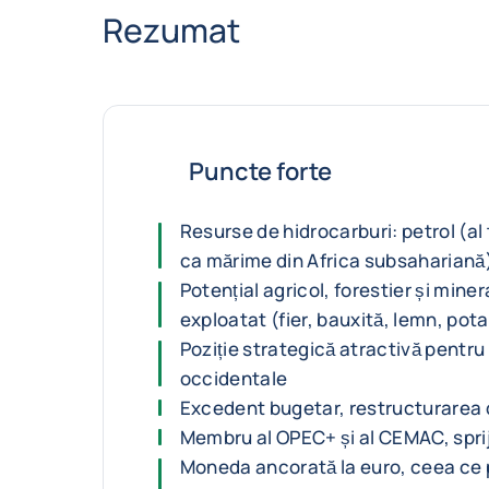
Rezumat
Puncte forte
Resurse de hidrocarburi: petrol (al
ca mărime din Africa subsahariană
Potențial agricol, forestier și miner
exploatat (fier, bauxită, lemn, pota
Poziție strategică atractivă pentru 
occidentale
Excedent bugetar, restructurarea d
Membru al OPEC+ și al CEMAC, sprij
Moneda ancorată la euro, ceea c