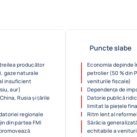
Puncte slabe
 treilea producător
Economia depinde î
), gaze naturale
petrolier (50 % din 
al insuficient
veniturile fiscale)
siu, aur)
Dependența de impor
China, Rusia și țările
Datorie publică ridi
limitat la piețele fi
atoriei regionale
Ritm lent al reforme
in din partea FMI
Sărăcia generalizată,
e promovează
echitabile a venituri