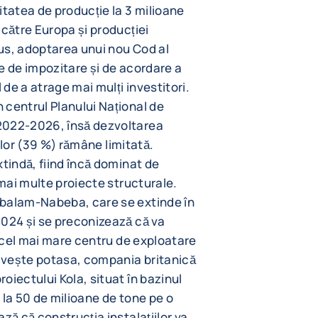
atea de producție la 3 milioane
 către Europa și producției
lus, adoptarea unui nou Cod al
le de impozitare și de acordare a
 de a atrage mai mulți investitori.
 centrul Planului Național de
2022-2026, însă dezvoltarea
iilor (39 %) rămâne limitată.
xtindă, fiind încă dominat de
 mai multe proiecte structurale.
Mbalam-Nabeba, care se extinde în
2024 și se preconizează că va
a cel mai mare centru de exploatare
rivește potasa, compania britanică
oiectului Kola, situat în bazinul
 la 50 de milioane de tone pe o
ză că construcția instalațiilor va