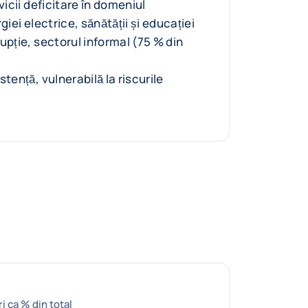
vicii deficitare în domeniul
giei electrice, sănătății și educației
upție, sectorul informal (75 % din
tență, vulnerabilă la riscurile
i ca % din total