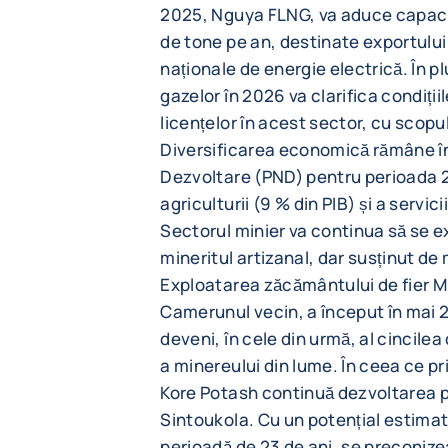
2025, Nguya FLNG, va aduce capacit
de tone pe an, destinate exportului
naționale de energie electrică. În p
gazelor în 2026 va clarifica condiții
licențelor în acest sector, cu scopul
Diversificarea economică rămâne în
Dezvoltare (PND) pentru perioada 
agriculturii (9 % din PIB) și a servic
Sectorul minier va continua să se e
mineritul artizanal, dar susținut de
Exploatarea zăcământului de fier 
Camerunul vecin, a început în mai 
deveni, în cele din urmă, al cincile
a minereului din lume. În ceea ce p
Kore Potash continuă dezvoltarea pr
Sintoukola. Cu un potențial estimat
perioadă de 23 de ani, se preconizea