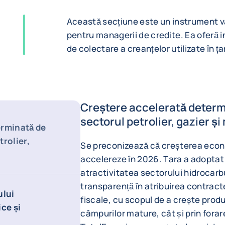
Această secțiune este un instrument val
pentru managerii de credite. Ea oferă inf
de colectare a creanțelor utilizate în ța
Creștere accelerată determin
sectorul petrolier, gazier și
erminată de
trolier,
Se preconizează că creșterea econ
accelereze în 2026. Țara a adoptat 
atractivitatea sectorului hidrocarbu
transparență în atribuirea contracte
ului
fiscale, cu scopul de a crește produ
ce și
câmpurilor mature, cât și prin forar