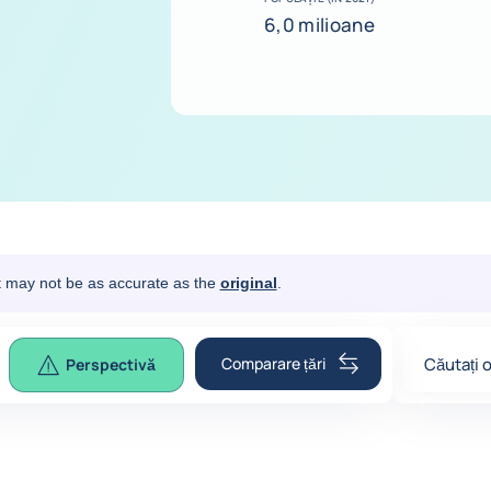
6,0 milioane
It may not be as accurate as the
original
.
Comparare țări
Căutați o
Perspectivă
0
suggest