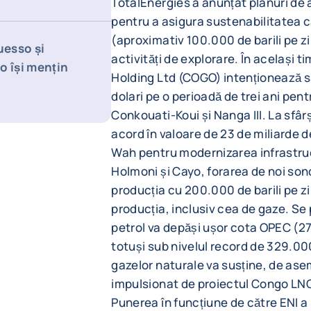
TotalEnergies a anunțat planuri de a
pentru a asigura sustenabilitatea
(aproximativ 100.000 de barili pe zi
uesso și
activități de explorare. În același 
o își mențin
Holding Ltd (COGO) intenționează s
dolari pe o perioadă de trei ani pen
Conkouati-Koui și Nanga III. La sfâr
acord în valoare de 23 de miliarde 
Wah pentru modernizarea infrastruc
Holmoni și Cayo, forarea de noi son
producția cu 200.000 de barili pe zi
producția, inclusiv cea de gaze. Se
petrol va depăși ușor cota OPEC (2
totuși sub nivelul record de 329.00
gazelor naturale va susține, de a
impulsionat de proiectul Congo LNG 
Punerea în funcțiune de către ENI a u