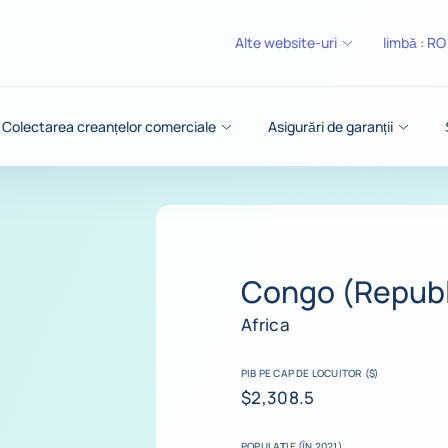
Alte website-uri
limbă :
RO
Colectarea creanțelor comerciale
Asigurări de garanții
Congo (Republ
Africa
PIB PE CAP DE LOCUITOR ($)
$2,308.5
POPULAȚIE (ÎN 2021)