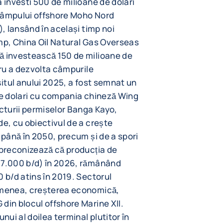
 investi 500 de milioane de dolari
 câmpului offshore Moho Nord
), lansând în același timp noi
timp, China Oil Natural Gas Overseas
ă investească 150 de milioane de
tru a dezvolta câmpurile
șitul anului 2025, a fost semnat un
de dolari cu compania chineză Wing
turii permiselor Banga Kayo,
de, cu obiectivul de a crește
 până în 2050, precum și de a spori
 preconizează că producția de
77.000 b/d) în 2026, rămânând
0 b/d atins în 2019. Sectorul
semenea, creșterea economică,
din blocul offshore Marine XII.
nui al doilea terminal plutitor în