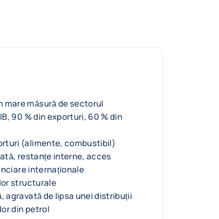
n mare măsură de sectorul
PIB, 90 % din exporturi, 60 % din
turi (alimente, combustibil)
cată, restanțe interne, acces
nanciare internaționale
lor structurale
 agravată de lipsa unei distribuții
lor din petrol