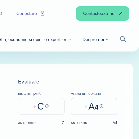
Contactează-ne
O
Conectare
Știri, economie și opiniile experților
Despre noi
Căutare
Evaluare
RISC DE ȚARĂ
MEDIU DE AFACERI
C
A
Help
4
Help
C
A4
ANTERIOR:
ANTERIOR: