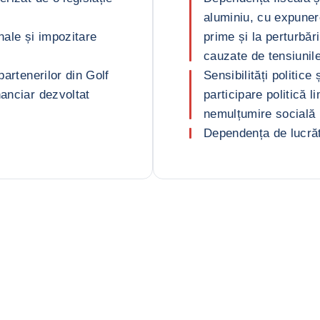
aluminiu, cu expunere 
nale și impozitare
prime și la perturbăr
cauzate de tensiunile
partenerilor din Golf
Sensibilități politic
nanciar dezvoltat
participare politică 
nemulțumire socială
Dependența de lucrăto