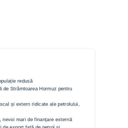
opulație redusă
ă de Strâmtoarea Hormuz pentru
iscal și extern ridicate ale petrolului,
, nevoi mari de finanțare externă
 de export față de petrol și