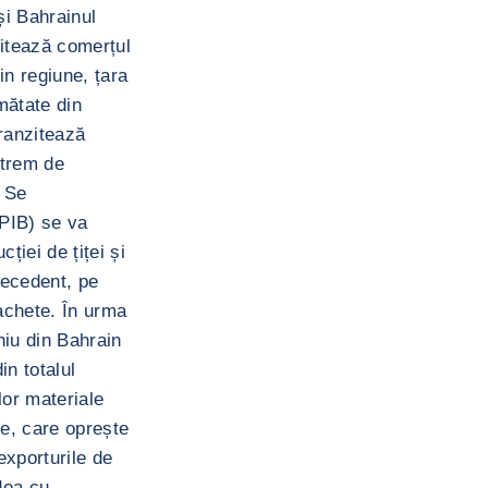
și Bahrainul
litează comerțul
in regiune, țara
mătate din
tranzitează
xtrem de
. Se
 PIB) se va
ției de țiței și
recedent, pe
rachete. În urma
iniu din Bahrain
n totalul
lor materiale
re, care oprește
exporturile de
dea cu