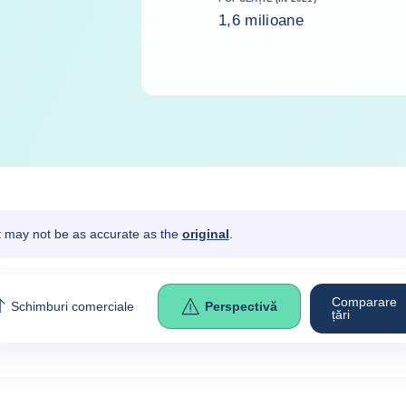
1,6 milioane
It may not be as accurate as the
original
.
Comparare
Schimburi comerciale
Perspectivă
țări