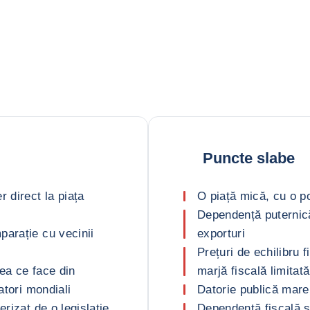
Puncte slabe
 direct la piața
O piață mică, cu o p
Dependență puternic
parație cu vecinii
exporturi
Prețuri de echilibru f
ea ce face din
marjă fiscală limitată
atori mondiali
Datorie publică mare
erizat de o legislație
Dependență fiscală și