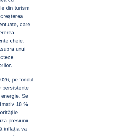
le din turism
 creșterea
entuate, care
cererea
ente cheie,
asupra unui
ecteze
rilor.
2026, pe fondul
e persistente
a energie. Se
ximativ 18 %
ritățile
uza presiunii
 inflația va