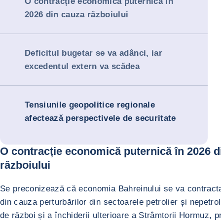
O contracție economică puternică în
2026 din cauza războiului
Deficitul bugetar se va adânci, iar
excedentul extern va scădea
Tensiunile geopolitice regionale
afectează perspectivele de securitate
O contracție economică puternică în 2026 d
războiului
Se preconizează că economia Bahreinului se va contract
din cauza perturbărilor din sectoarele petrolier și nepetro
de război și a închiderii ulterioare a Strâmtorii Hormuz, p