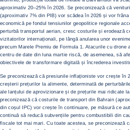
aproximativ 20–25% în 2026. Se preconizează că venituri
(aproximativ 7% din PIB) vor scădea în 2026 și vor frâna
economică pe fondul tensiunilor geopolitice regionale acc
perturbă transportul aerian, cresc costurile și erodează 
vizitatorilor internaționali, pe lângă anularea unor evenim
precum Marele Premiu de Formula 1. Atacurile cu drone 
centru de date din luna martie riscă, de asemenea, să af
obiectivele de transformare digitală și încrederea investito
Se preconizează că presiunile inflaționiste vor crește în 
creșterii prețurilor la alimente, determinată de perturbăril
ale lanțului de aprovizionare și de prețurile mai ridicate l
preconizează că costurile de transport din Bahrain (apro
din coșul IPC) vor crește în continuare, pe măsură ce auto
continuă să reducă subvențiile pentru combustibili din ca
fiscale tot mai mari. Cu toate acestea, se preconizează că