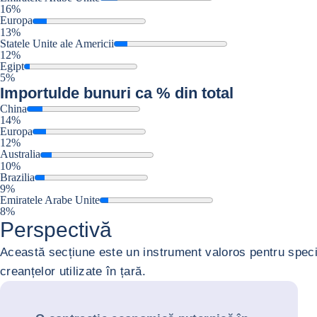
16%
Europa
13%
Statele Unite ale Americii
12%
Egipt
5%
Importul
de bunuri ca % din total
China
14%
Europa
12%
Australia
10%
Brazilia
9%
Emiratele Arabe Unite
8%
Perspectivă
Această secțiune este un instrument valoros pentru speciali
creanțelor utilizate în țară.