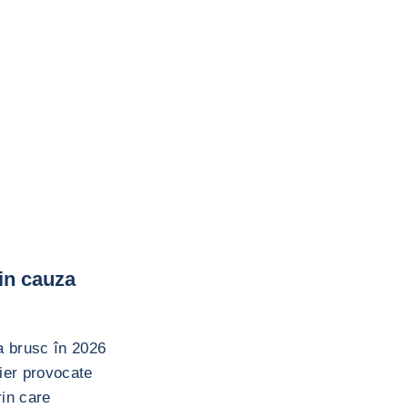
in cauza
a brusc în 2026
lier provocate
rin care