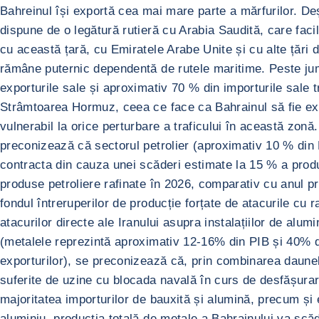
Bahreinul își exportă cea mai mare parte a mărfurilor. De
dispune de o legătură rutieră cu Arabia Saudită, care faci
cu această țară, cu Emiratele Arabe Unite și cu alte țări d
rămâne puternic dependentă de rutele maritime. Peste ju
exporturile sale și aproximativ 70 % din importurile sale 
Strâmtoarea Hormuz, ceea ce face ca Bahrainul să fie e
vulnerabil la orice perturbare a traficului în această zonă
preconizează că sectorul petrolier (aproximativ 10 % din
contracta din cauza unei scăderi estimate la 15 % a produc
produse petroliere rafinate în 2026, comparativ cu anul p
fondul întreruperilor de producție forțate de atacurile cu 
atacurilor directe ale Iranului asupra instalațiilor de alum
(metalele reprezintă aproximativ 12-16% din PIB și 40% di
exporturilor), se preconizează că, prin combinarea daune
suferite de uzine cu blocada navală în curs de desfășura
majoritatea importurilor de bauxită și alumină, precum și 
aluminiu, producția totală de metale a Bahrainului va scă