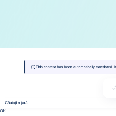
This content has been automatically translated. 
Căutați o țară
Căutați o țară
0
OK
suggestions