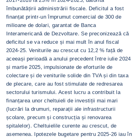
2017-2018 la 23% în 2024-2025, datorită
îmbunătățirii administrării fiscale. Deficitul a fost
finanțat printr-un împrumut comercial de 300 de
milioane de dolari, garantat de Banca
Interamericană de Dezvoltare. Se preconizează că
deficitul se va reduce și mai mult în anul fiscal
2024-25. Veniturile au crescut cu 12,2 % față de
aceeași perioadă a anului precedent între iulie 2024
și martie 2025, impulsionate de eforturile de
colectare și de veniturile solide din TVA și din taxa
de plecare, care au fost stimulate de redresarea
sectorului turismului. Acest lucru a contribuit la
finanțarea unor cheltuieli de investiții mai mari
(lucrări la drumuri, reparații ale infrastructurii
școlare, precum și construcția și renovarea
spitalelor). Cheltuielile curente au crescut, de
asemenea. Ipotezele bugetare pentru 2025-26 iau în