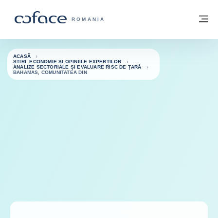
Go to content
Înapoi la pagina de start
M
COFACE FOR TRADE - WEBSITE GRUP
ROMANIA
ACASĂ
ȘTIRI, ECONOMIE ȘI OPINIILE EXPERȚILOR
ANALIZE SECTORIALE ȘI EVALUARE RISC DE ȚARĂ
BAHAMAS, COMUNITATEA DIN