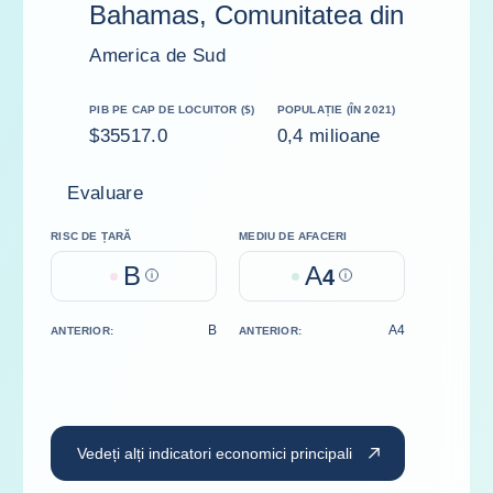
Bahamas, Comunitatea din
America de Sud
PIB PE CAP DE LOCUITOR ($)
POPULAȚIE (ÎN 2021)
$35517.0
0,4 milioane
Evaluare
RISC DE ȚARĂ
MEDIU DE AFACERI
B
A
Help
4
Help
B
A4
ANTERIOR:
ANTERIOR:
Vedeți alți indicatori economici principali