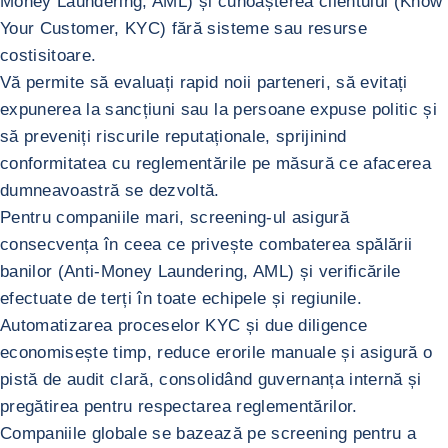
Money Laundering, AML) și cunoașterea clientului (Know
Your Customer, KYC) fără sisteme sau resurse
costisitoare.
Vă permite să evaluați rapid noii parteneri, să evitați
expunerea la sancțiuni sau la persoane expuse politic și
să preveniți riscurile reputaționale, sprijinind
conformitatea cu reglementările pe măsură ce afacerea
dumneavoastră se dezvoltă.
Întoarcere la IMM-uri
Întreprinderi mari
Pentru companiile mari, screening-ul asigură
consecvența în ceea ce privește combaterea spălării
banilor (Anti-Money Laundering, AML) și verificările
efectuate de terți în toate echipele și regiunile.
Automatizarea proceselor KYC și due diligence
economisește timp, reduce erorile manuale și asigură o
pistă de audit clară, consolidând guvernanța internă și
pregătirea pentru respectarea reglementărilor.
Întoarcere la Întreprinderi mari
Corporații multinaționale
Companiile globale se bazează pe screening pentru a