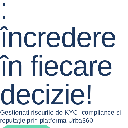
:
încredere
în fiecare
decizie!
Gestionați riscurile de KYC, compliance și
reputație prin platforma Urba360