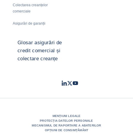
Colectarea creanțelor
comerciale
Asigurări de garanții
Glosar asigurări de
credit comercial și
colectare creanțe
LinkedIn
Twitter
Youtube
- Coface
- Coface
- Coface
MENȚIUNI LEGALE
PROTECȚIA DATELOR PERSONALE
MECANISMUL DE RAPORTARE A ABATERILOR
OPȚIUNI DE CONSIMȚĂMÂNT