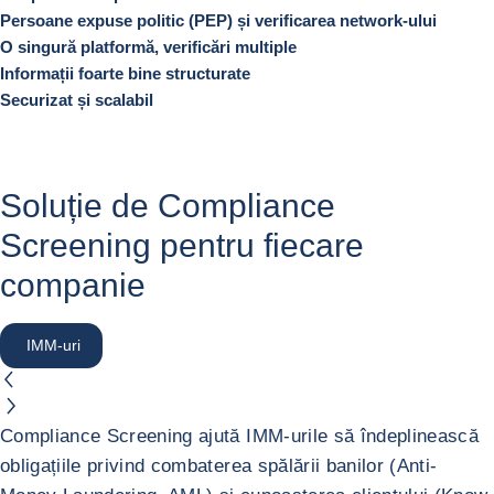
Persoane expuse politic (PEP) și verificarea network-ului
O singură platformă, verificări multiple
Informații foarte bine structurate
Securizat și scalabil
Soluție de Compliance
Screening pentru fiecare
companie
IMM-uri
button.previous
button.next
IMM-uri
Compliance Screening ajută IMM-urile să îndeplinească
obligațiile privind combaterea spălării banilor (Anti-