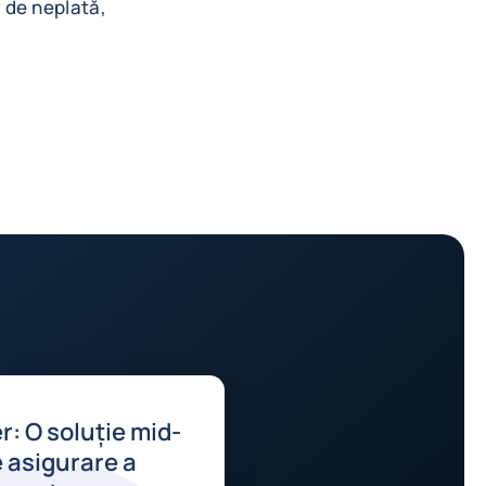
z de neplată,
r: O soluție mid-
 asigurare a