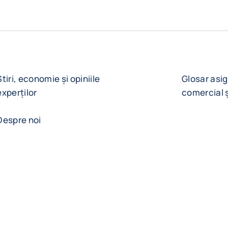
Știri, economie și opiniile
Glosar asig
experților
comercial 
Despre noi