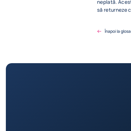
neplată. Acest
să returneze 
Înapoi la glosa