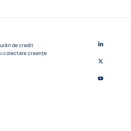
LinkedIn
- Cofac
urări de credit
și colectare creanțe
Twitter
- Coface
Youtube
- Coface