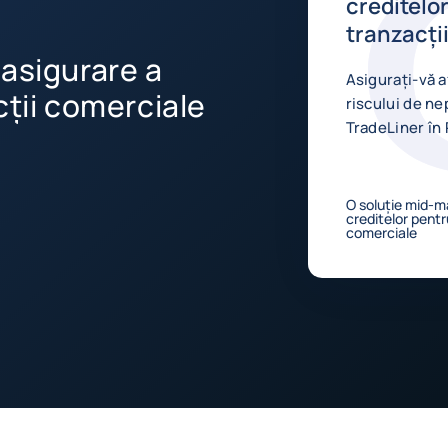
creditelo
tranzacți
 asigurare a
Asigurați-vă 
cții comerciale
riscului de nep
TradeLiner în 
O soluție mid-m
creditelor pentr
comerciale