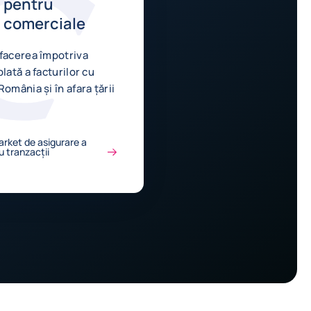
r pentru
i comerciale
afacerea împotriva
lată a facturilor cu
România și în afara țării
arket de asigurare a
u tranzacții