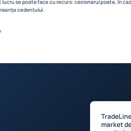
 lucru se poate face cu recurs: cesionarul poate, în ca
creanța cedentului.
r
TradeLine
market de