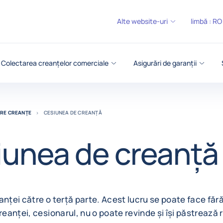
Alte website-uri
limbă :
RO
Colectarea creanțelor comerciale
Asigurări de garanții
ARE CREANȚE
CESIUNEA DE CREANȚĂ
iunea de creanță
anței către o terță parte. Acest lucru se poate face fără
creanței, cesionarul, nu o poate revinde și își păstrează 