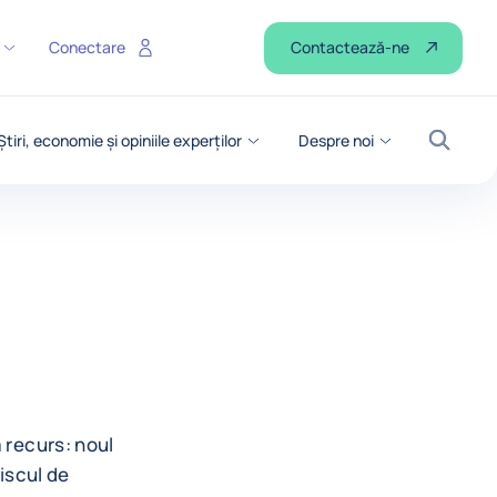
Contactează-ne
Conectare
Știri, economie și opiniile experților
Despre noi
Căutar
 recurs: noul
riscul de