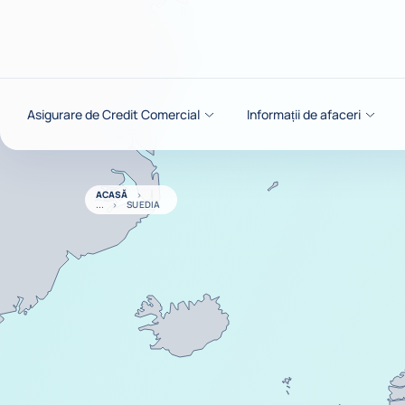
Go to content
Asigurare de Credit Comercial
Informații de afaceri
ACASĂ
SUEDIA