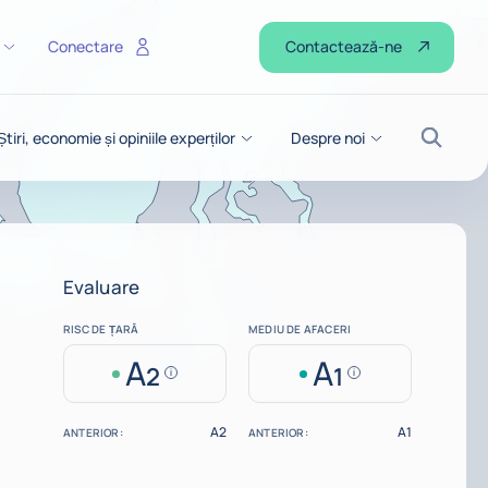
Contactează-ne
Conectare
Știri, economie și opiniile experților
Despre noi
Căutar
Evaluare
RISC DE ȚARĂ
MEDIU DE AFACERI
A
A
2
1
Help
Help
A2
A1
ANTERIOR:
ANTERIOR: