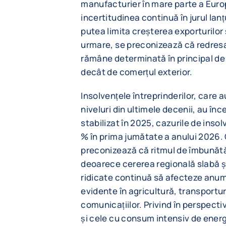
manufacturier în mare parte a Europ
incertitudinea continuă în jurul lanț
putea limita creșterea exporturilor și
urmare, se preconizează că redres
rămâne determinată în principal de
decât de comerțul exterior.
Insolvențele întreprinderilor, care a
niveluri din ultimele decenii, au î
stabilizat în 2025, cazurile de inso
% în prima jumătate a anului 2026.
preconizează că ritmul de îmbunătăți
deoarece cererea regională slabă ș
ridicate continuă să afecteze anum
evidente în agricultură, transporturi
comunicațiilor. Privind în perspecti
și cele cu consum intensiv de energi