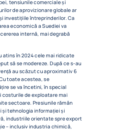
ei, tensiunile comerciale și
urilor de aprovizionare globale ar
 investițiile întreprinderilor. Ca
area economică a Suediei va
 cererea internă, mai degrabă
u atins în 2024 cele mai ridicate
nceput să se modereze. După ce s-au
lvență au scăzut cu aproximativ 6
 Cu toate acestea, se
re se va încetini, în special
i costurile de exploatare mai
ite sectoare. Presiunile rămân
 și tehnologia informației și
vă, industriile orientate spre export
e – inclusiv industria chimică,