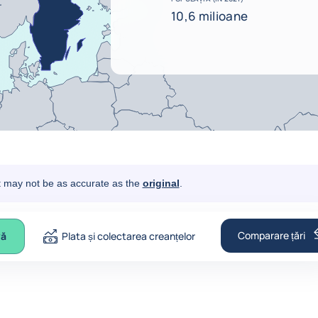
10,6 milioane
It may not be as accurate as the
original
.
Comparare țări
vă
Plata și colectarea creanțelor