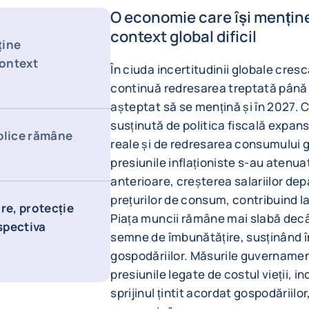
O economie care își menține
context global dificil
ține
context
În ciuda incertitudinii globale cre
continuă redresarea treptată până î
așteptat să se mențină și în 2027. 
susținută de politica fiscală expans
blice rămâne
reale și de redresarea consumului 
presiunile inflaționiste s-au atenua
anterioare, creșterea salariilor de
prețurilor de consum, contribuind la
re, protecție
Piața muncii rămâne mai slabă decâ
rspectiva
semne de îmbunătățire, susținând în
gospodăriilor. Măsurile guvername
presiunile legate de costul vieții, i
sprijinul țintit acordat gospodăriil