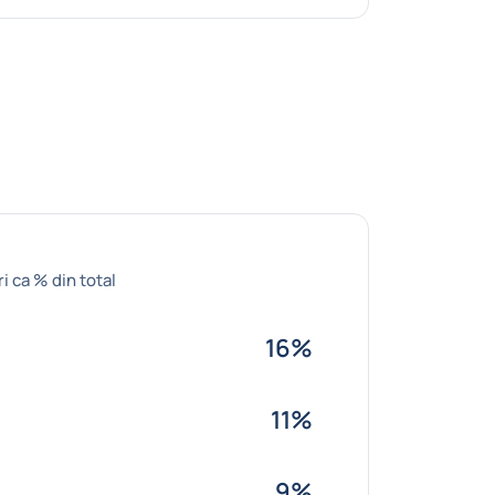
i ca % din total
16%
11%
9%