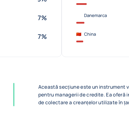
Danemarca
7%
China
7%
Această secțiune este un instrument val
pentru managerii de credite. Ea oferă inf
de colectare a creanțelor utilizate în ța