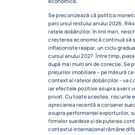
economică.
Se preconizează că politica moneta
parcursul restului anului 2026, Ri
ratele dobânzilor, în linii mari, n
creșterea economică continuă să se
inflaționiste reapar, un ciclu gradua
cursul anului 2027. Între timp, piața 
după mai mulți ani de corecție. Se
prețurilor imobiliare – pe măsură ce
context al ratelor dobânzilor – va c
iar efectele pozitive asupra averii 
privat. Cu toate acestea, riscurile
aprecierea recentă a coroanei sued
asupra performanței exporturilor, s
firmelor suedeze și de puterea conti
contextul internațional rămâne dific