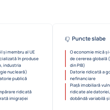
Puncte slabe
il și membru al UE
O economie mică și
cializată în produse
de cererea globală 
, industria
din PIB)
rgie nucleară)
Datorie ridicată a go
datorie publică
nefinanciare
Piață imobiliară vuln
umpărare ridicată
ridicate ale datoriei
ată imigrației
dobândă variabilă și 