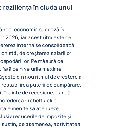
 reziliența în ciuda unui
scânde, economia suedeză își
n 2026, iar acest ritm este de
Cererea internă se consolidează,
ionistă, de creșterea salariilor
gospodăriilor. Pe măsură ce
t față de nivelurile maxime
pășește din nou ritmul de creștere a
 restabilirea puterii de cumpărare.
t înainte de recesiune, dar dă
crederea și cheltuielile
ntale menite să atenueze
nclusiv reducerile de impozite și
or, susțin, de asemenea, activitatea