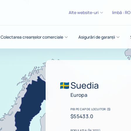
Alte website-uri
limbă :
RO
Colectarea creanțelor comerciale
Asigurări de garanții
Suedia
Europa
PIB PE CAP DE LOCUITOR ($)
$55433.0
POPULAȚIA (ÎN 2021)