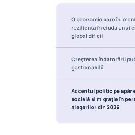
O economie care își men
reziliența în ciuda unui 
global dificil
Creșterea îndatorării pu
gestionabilă
Accentul politic pe apăra
socială și migrație în pe
alegerilor din 2026