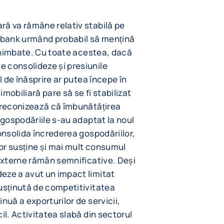
ră va rămâne relativ stabilă pe
ksbank urmând probabil să mențină
eschimbate. Cu toate acestea, dacă
 consolideze și presiunile
l de înăsprire ar putea începe în
imobiliară pare să se fi stabilizat
 preconizează că îmbunătățirea
 gospodăriile s-au adaptat la noul
onsolida încrederea gospodăriilor,
vor susține și mai mult consumul
 externe rămân semnificative. Deși
eze a avut un impact limitat
usținută de competitivitatea
nuă a exporturilor de servicii,
il. Activitatea slabă din sectorul