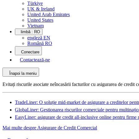
Türkiye
UK & Ireland
United Arab Emirates
United States
Vietnam
limbă :
RO
engleză EN
Română RO
Conectare
Contactează-ne
Înapoi la meniu
Evitați riscurile asociate neîncasării facturilor cu asigurarea de credit 
TradeLiner: O soluție mid-market de asigurare a creditelor pentr
GlobaLiner: Gestionarea riscurilor comerciale pentru multinațio
EasyLiner: asigurare de credit all-inclusive online pentru firme 
Mai multe despre Asigurare de Credit Comercial