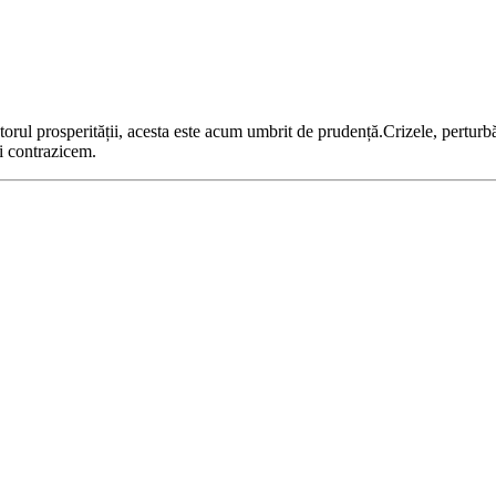
ul prosperității, acesta este acum umbrit de prudență.Crizele, perturbăr
îi contrazicem.