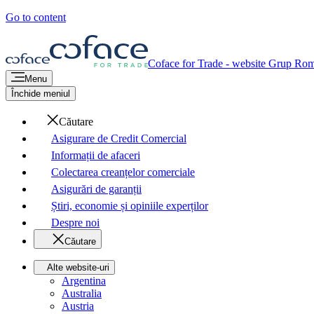
Go to content
Coface for Trade - website Grup
Rom
Menu
Închide meniul
Căutare
Asigurare de Credit Comercial
Informații de afaceri
Colectarea creanțelor comerciale
Asigurări de garanții
Știri, economie și opiniile experților
Despre noi
Căutare
Alte website-uri
Argentina
Australia
Austria