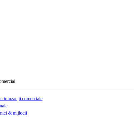
comercial
u tranzacții comerciale
nale
mici & mijlocii