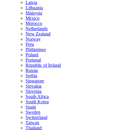
Latvia
Lithuania
Malaysia
Mexico
Morocco
Netherlands
New Zealand
Norway
Peru
Philippines
Poland
Portugal
Republic of Ireland
Russia
Serbia
Singapore
Slovakia
Slovenia
South Africa
South Korea
Spain
Sweden
Switzerland
Taiwan
Thailand