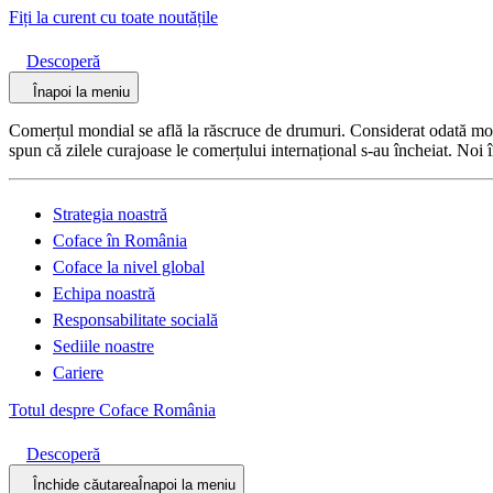
Fiți la curent cu toate noutățile
Descoperă
Înapoi la meniu
Comerțul mondial se află la răscruce de drumuri. Considerat odată motor
spun că zilele curajoase le comerțului internațional s-au încheiat. Noi 
Strategia noastră
Coface în România
Coface la nivel global
Echipa noastră
Responsabilitate socială
Sediile noastre
Cariere
Totul despre Coface România
Descoperă
Închide căutarea
Înapoi la meniu