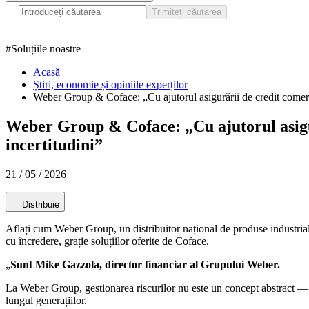
Trimiteți căutarea
#
Soluțiile noastre
Acasă
Știri, economie și opiniile experților
Weber Group & Coface: „Cu ajutorul asigurării de credit comerci
Weber Group & Coface: „Cu ajutorul asigur
incertitudini”
21 / 05 / 2026
Distribuie
Aflați cum Weber Group, un distribuitor național de produse industriale,
cu încredere, grație soluțiilor oferite de Coface.
„
Sunt Mike Gazzola, director financiar al Grupului Weber.
La Weber Group, gestionarea riscurilor nu este un concept abstract — es
lungul generațiilor.