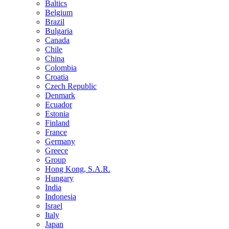
Baltics
Belgium
Brazil
Bulgaria
Canada
Chile
China
Colombia
Croatia
Czech Republic
Denmark
Ecuador
Estonia
Finland
France
Germany
Greece
Group
Hong Kong, S.A.R.
Hungary
India
Indonesia
Israel
Italy
Japan