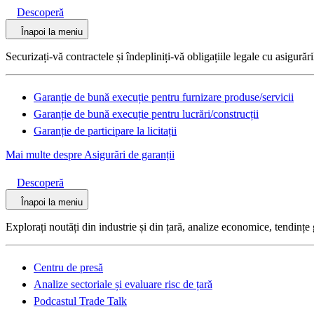
Descoperă
Înapoi la meniu
Securizați-vă contractele și îndepliniți-vă obligațiile legale cu asigurări
Garanție de bună execuție pentru furnizare produse/servicii
Garanție de bună execuție pentru lucrări/construcții
Garanție de participare la licitații
Mai multe despre Asigurări de garanții
Descoperă
Înapoi la meniu
Explorați noutăți din industrie și din țară, analize economice, tendințe 
Centru de presă
Analize sectoriale și evaluare risc de țară
Podcastul Trade Talk