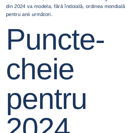
din 2024 va modela, fără îndoială, ordinea mondială
pentru anii următori.
Puncte-
cheie
pentru
2024