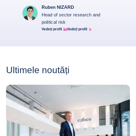
Ruben NIZARD
Head of sector research and
political risk
Vedeți profil
Vedeți profil
Ruben Nizard linkedin
Ruben Nizard twitter
Ultimele noutăți