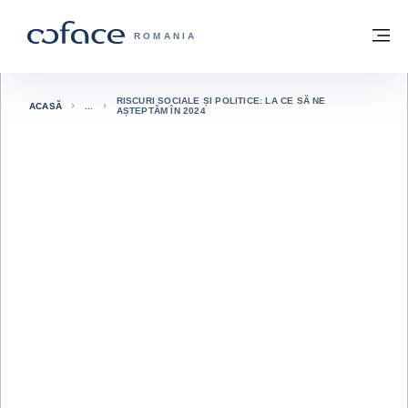
Go to content
Înapoi la pagina de start
M
COFACE FOR TRADE - WEBSITE GRUP
ROMANIA
RISCURI SOCIALE ȘI POLITICE: LA CE SĂ NE
ACASĂ
AȘTEPTĂM ÎN 2024