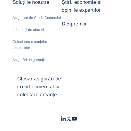
Soluțiile noastre
Știri, economie și
opiniile experților
Asigurare de Credit Comercial
Despre noi
Informații de afaceri
Colectarea creanțelor
comerciale
Asigurări de garanții
Glosar asigurări de
credit comercial și
colectare creanțe
LinkedIn
Twitter
Youtube
- Coface
- Coface
- Coface