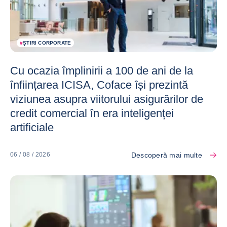
#
ȘTIRI CORPORATE
Cu ocazia împlinirii a 100 de ani de la
înființarea ICISA, Coface își prezintă
viziunea asupra viitorului asigurărilor de
credit comercial în era inteligenței
artificiale
Descoperă mai multe
06 / 08 / 2026