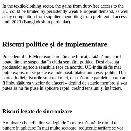
In the textile/clothing sector, the gains from duty-free access to the
EU could be limited by persistently weak European demand, as well
as by competition from suppliers benefiting from preferential access
until 2029 (Bangladesh in particular).
Riscuri politice și de implementare
Precedentul UE-Mercosur, care rămâne blocat, arată că un acord
poate rămâne suspendat în ciuda semnării politice. Deși absența
produselor agricole sensibile face ca acordul UE-India să fie mai
puțin expus, nu se poate exclude posibilitatea unui eșec politic. Din
partea Indiei, riscurile sunt mai mici, dar măsurile paralele – cum ar
fi îmbunătățirea vizelor de afaceri – depind de statele membre și s-ar
putea să nu fie puse în aplicare rapid, creând tensiuni și întârzieri.
Riscuri legate de sincronizare
Amploarea beneficiilor va depinde în mare măsură de ritmul de
punere în aplicare: în mai multe sectoare, reducerile tarifare se vor