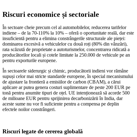
Riscuri economice și sectoriale
În sectoare cheie precum cel al automobilelor, reducerea tarifelor
indiene – de la 70-110% la 10% – oferă o oportunitate reală, dar este
insuficientă pentru a elimina constrângerile structurale ale pieței:
dominarea excesivă a vehiculelor cu două roți (80% din vânzări),
rata scăzută de proprietate a autoturismelor, concentrarea ridicată a
producătorilor locali și cotele limitate la 250.000 de vehicule pe an
pentru exporturile europene.
În sectoarele siderurgic și chimic, producătorii indieni vor rămâne
supuși celor mai stricte standarde europene, în special mecanismului
de ajustare la frontieră a emisiilor de carbon (CBAM), a cărui
aplicare ar putea genera costuri suplimentare de peste 200 EUR pe
tonă pentru anumite tipuri de oțel. UE intenționează să acorde 500
de milioane EUR pentru sprijinirea decarbonizării în India, dar
aceste sume nu vor fi suficiente pentru a compensa pe deplin
efectele noilor constrângeri.
Riscuri legate de cererea globală