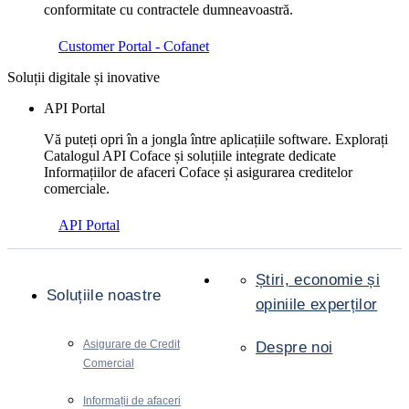
conformitate cu contractele dumneavoastră.
Customer Portal - Cofanet
Soluții digitale și inovative
API Portal
Vă puteți opri în a jongla între aplicațiile software. Explorați
Catalogul API Coface și soluțiile integrate dedicate
Informațiilor de afaceri Coface și asigurarea creditelor
comerciale.
API Portal
Știri, economie și
Soluțiile noastre
opiniile experților
Asigurare de Credit
Despre noi
Comercial
Informații de afaceri