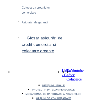
Colectarea creanțelor
comerciale
Asigurări de garanții
Glosar asigurări de
credit comercial și
colectare creanțe
LinkedIn
Twitter
Youtube
- Coface
-
-
Coface
Coface
MENȚIUNI LEGALE
PROTECȚIA DATELOR PERSONALE
MECANISMUL DE RAPORTARE A ABATERILOR
OPȚIUNI DE CONSIMȚĂMÂNT