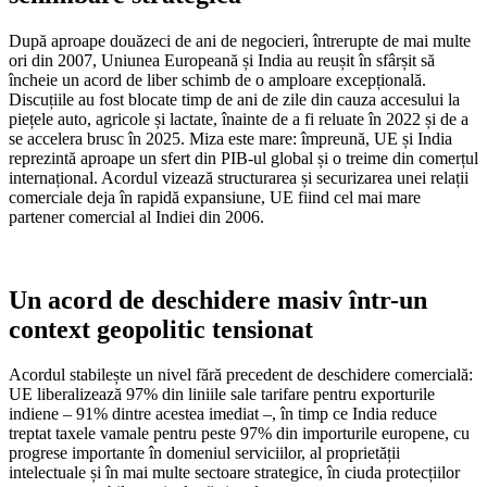
După aproape douăzeci de ani de negocieri, întrerupte de mai multe
ori din 2007, Uniunea Europeană și India au reușit în sfârșit să
încheie un acord de liber schimb de o amploare excepțională.
Discuțiile au fost blocate timp de ani de zile din cauza accesului la
piețele auto, agricole și lactate, înainte de a fi reluate în 2022 și de a
se accelera brusc în 2025. Miza este mare: împreună, UE și India
reprezintă aproape un sfert din PIB-ul global și o treime din comerțul
internațional. Acordul vizează structurarea și securizarea unei relații
comerciale deja în rapidă expansiune, UE fiind cel mai mare
partener comercial al Indiei din 2006.
Un acord de deschidere masiv într-un
context geopolitic tensionat
Acordul stabilește un nivel fără precedent de deschidere comercială:
UE liberalizează 97% din liniile sale tarifare pentru exporturile
indiene – 91% dintre acestea imediat –, în timp ce India reduce
treptat taxele vamale pentru peste 97% din importurile europene, cu
progrese importante în domeniul serviciilor, al proprietății
intelectuale și în mai multe sectoare strategice, în ciuda protecțiilor