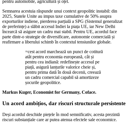
pentru automobile, agricultură și oțel.
Semnarea acestuia răspunde unui context geopolitic instabil: din
2025, Statele Unite au impus taxe cumulative de 50% asupra
exporturilor indiene, pierderea parțială a SPG (Sistemul generalizat
de preferințe) a slăbit accesul Indiei la piața UE, iar New Delhi
încearcă să asigure un cadru mai stabil. Pentru UE, acordul face
parte dintr-o strategie de diversificare, autonomie comercială și
reafirmare a liberului schimb în contextul tensiunilor globale.
=cest acord marchează un punct de cotitură
atât pentru economia europeană, cât și
pentru cea indiană: redefinește accesul pe
piață, asigură lanțurile valorice cheie și,
pentru prima dată în două decenii, creează
un cadru comercial capabil să amortizeze
șocurile geopolitice.
Markus Kuger, Economist for Germany, Coface.
Un acord ambițios, dar riscuri structurale persistente
Deși acordul deschide piețele în mod semnificativ, acesta prezintă
riscuri substanțiale care ar putea atenua efectele sale economice.