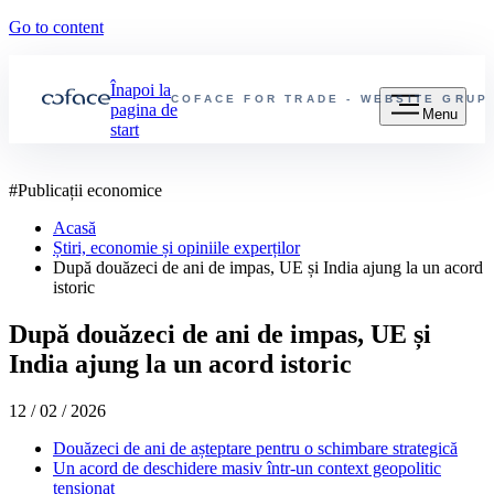
Go to content
Înapoi la
COFACE FOR TRADE - WEBSITE GRUP
pagina de
Menu
start
#
Publicații economice
Acasă
Știri, economie și opiniile experților
După douăzeci de ani de impas, UE și India ajung la un acord
istoric
După douăzeci de ani de impas, UE și
India ajung la un acord istoric
12 / 02 / 2026
Douăzeci de ani de așteptare pentru o schimbare strategică
Un acord de deschidere masiv într-un context geopolitic
tensionat