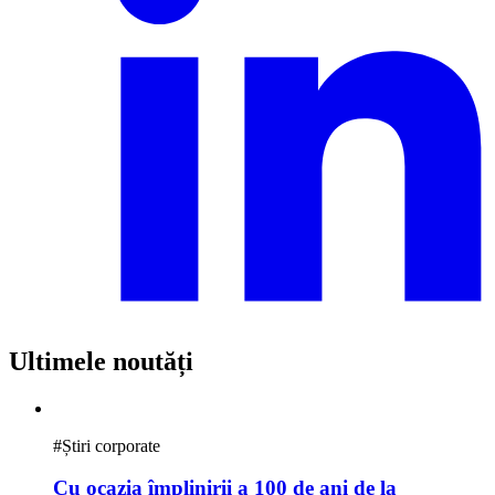
Ultimele noutăți
#
Știri corporate
Cu ocazia împlinirii a 100 de ani de la