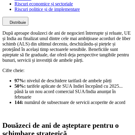
Riscuri economice și sectoriale
Riscuri politice și de implementare
Distribuie
După aproape douăzeci de ani de negocieri întrerupte și reluate, UE
și India au finalizat unul dintre cele mai ambițioase acorduri de liber
schimb (ALS) din ultimul deceniu, deschizându-și piețele și
protejând în același timp sectoarele sensibile. Beneficiile sunt
așteptate să fie graduale, dar oferă deja perspective tangibile pentru
bunuri, servicii și investiții de ambele părți.
Cifre cheie:
97%:
nivelul de deschidere tarifară de ambele părți
50%:
tarifele aplicate de SUA Indiei începând cu 2025...
până la un nou acord comercial SUA/India anunțat în
februarie
144:
numărul de subsectoare de servicii acoperite de acord
Douăzeci de ani de așteptare pentru o
schimbare strategică