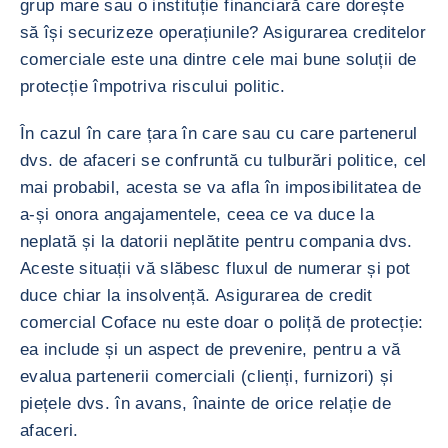
grup mare sau o instituție financiară care dorește
să își securizeze operațiunile? Asigurarea creditelor
comerciale este una dintre cele mai bune soluții de
protecție împotriva riscului politic.
În cazul în care țara în care sau cu care partenerul
dvs. de afaceri se confruntă cu tulburări politice, cel
mai probabil, acesta se va afla în imposibilitatea de
a-și onora angajamentele, ceea ce va duce la
neplată și la datorii neplătite pentru compania dvs.
Aceste situații vă slăbesc fluxul de numerar și pot
duce chiar la insolvență. Asigurarea de credit
comercial Coface nu este doar o poliță de protecție:
ea include și un aspect de prevenire, pentru a vă
evalua partenerii comerciali (clienți, furnizori) și
piețele dvs. în avans, înainte de orice relație de
afaceri.