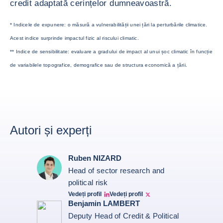
credit adaptată cerințelor dumneavoastră.
* Indicele de expunere: o măsură a vulnerabilității unei țări la perturbările climatice.
Acest indice surprinde impactul fizic al riscului climatic.
** Indice de sensibilitate: evaluare a gradului de impact al unui șoc climatic în funcție
de variabilele topografice, demografice sau de structura economică a țării.
Autori și experți
Ruben NIZARD
Head of sector research and
political risk
Vedeți profil
Vedeți profil
Ruben Nizard linkedin
Ruben Nizard twitter
Benjamin LAMBERT
Deputy Head of Credit & Political