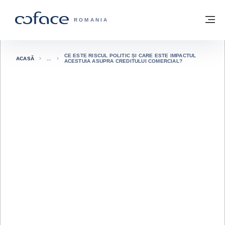
Go to content
Înapoi la pagina de start
M
COFACE FOR TRADE - WEBSITE GRUP
ROMANIA
CE ESTE RISCUL POLITIC ȘI CARE ESTE IMPACTUL
ACASĂ
ACESTUIA ASUPRA CREDITULUI COMERCIAL?