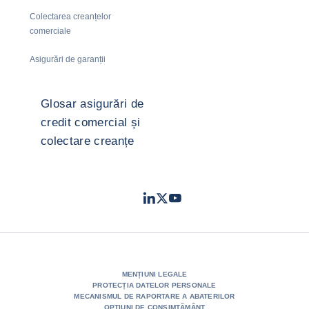
Colectarea creanțelor
comerciale
Asigurări de garanții
Glosar asigurări de
credit comercial și
colectare creanțe
LinkedIn
Twitter
Youtube
- Coface
- Coface
- Coface
MENȚIUNI LEGALE
PROTECȚIA DATELOR PERSONALE
MECANISMUL DE RAPORTARE A ABATERILOR
OPȚIUNI DE CONSIMȚĂMÂNT