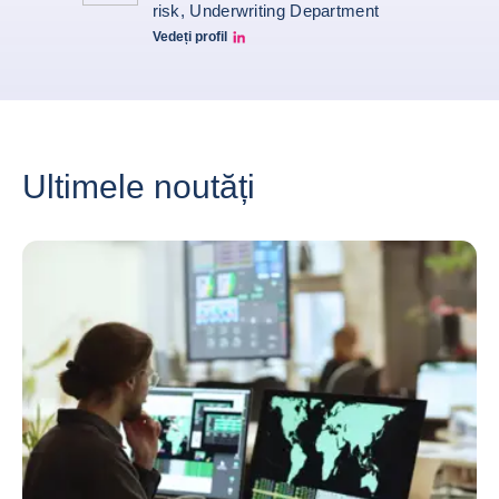
risk, Underwriting Department
Vedeți profil
Benjamin Lambert Linkedin Profile
Ultimele noutăți