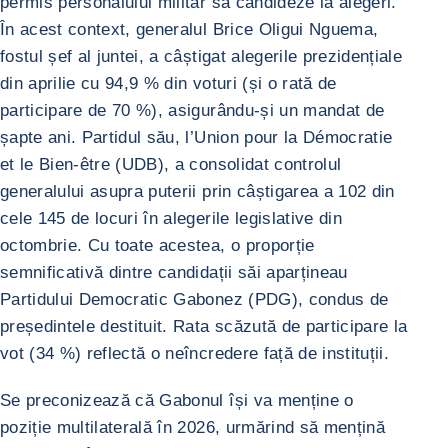
permis personalului militar să candideze la alegeri.
În acest context, generalul Brice Oligui Nguema,
fostul șef al juntei, a câștigat alegerile prezidențiale
din aprilie cu 94,9 % din voturi (și o rată de
participare de 70 %), asigurându-și un mandat de
șapte ani. Partidul său, l’Union pour la Démocratie
et le Bien-être (UDB), a consolidat controlul
generalului asupra puterii prin câștigarea a 102 din
cele 145 de locuri în alegerile legislative din
octombrie. Cu toate acestea, o proporție
semnificativă dintre candidații săi aparțineau
Partidului Democratic Gabonez (PDG), condus de
președintele destituit. Rata scăzută de participare la
vot (34 %) reflectă o neîncredere față de instituții.
Se preconizează că Gabonul își va menține o
poziție multilaterală în 2026, urmărind să mențină