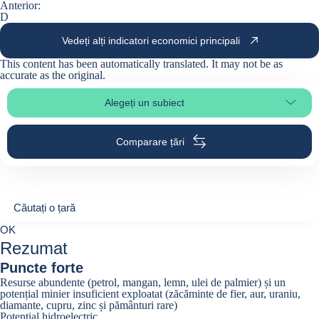
Anterior:
D
Vedeți alți indicatori economici principali
This content has been automatically translated. It may not be as
accurate as the
original
.
Alegeți un subiect
Select page section
Comparare țări
Căutați o țară
Căutați o țară
0
OK
suggestions
Rezumat
Puncte forte
Resurse abundente (petrol, mangan, lemn, ulei de palmier) și un
potențial minier insuficient exploatat (zăcăminte de fier, aur, uraniu,
diamante, cupru, zinc și pământuri rare)
Potențial hidroelectric