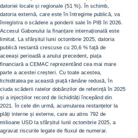
datoriei locale și regionale (51 %). În schimb,
datoria externă, care este în întregime publică, va
înregistra o scădere a ponderii sale în PIB în 2026.
Accesul Gabonului la finanțare internațională este
limitat. La sfârșitul lunii octombrie 2025, datoria
publică restantă crescuse cu 20,6 % față de
aceeași perioadă a anului precedent, piața
financiară a CEMAC reprezentând cea mai mare
parte a acestei creșteri. Cu toate acestea,
lichiditatea pe această piață rămâne redusă, în
ciuda scăderii ratelor dobânzilor de referință în 2025
și a injecțiilor record de lichidități începând din
2021. În cele din urmă, acumularea restanțelor la
plăți interne și externe, care au atins 792 de
milioane USD la sfârșitul lunii octombrie 2025, a
agravat riscurile legate de fluxul de numerar.