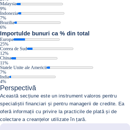
Malaysia
9%
Indonezia
7%
Brazilia
6%
Importul
de bunuri ca % din total
Europa
25%
Coreea de Sud
12%
China
11%
Statele Unite ale Americii
7%
India
4%
Perspectivă
Această secțiune este un instrument valoros pentru
specialiștii financiari și pentru managerii de credite. Ea
oferă informații cu privire la practicile de plată și de
colectare a creanțelor utilizate în țară.