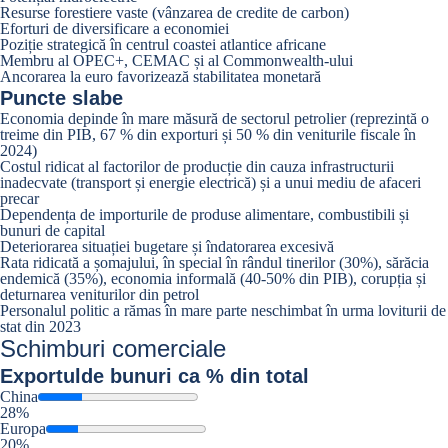
Resurse forestiere vaste (vânzarea de credite de carbon)
Eforturi de diversificare a economiei
Poziție strategică în centrul coastei atlantice africane
Membru al OPEC+, CEMAC și al Commonwealth-ului
Ancorarea la euro favorizează stabilitatea monetară
Puncte slabe
Economia depinde în mare măsură de sectorul petrolier (reprezintă o
treime din PIB, 67 % din exporturi și 50 % din veniturile fiscale în
2024)
Costul ridicat al factorilor de producție din cauza infrastructurii
inadecvate (transport și energie electrică) și a unui mediu de afaceri
precar
Dependența de importurile de produse alimentare, combustibili și
bunuri de capital
Deteriorarea situației bugetare și îndatorarea excesivă
Rata ridicată a șomajului, în special în rândul tinerilor (30%), sărăcia
endemică (35%), economia informală (40-50% din PIB), corupția și
deturnarea veniturilor din petrol
Personalul politic a rămas în mare parte neschimbat în urma loviturii de
stat din 2023
Schimburi comerciale
Exportul
de bunuri ca % din total
China
28%
Europa
20%