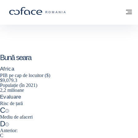
Go to content
Înapoi la pagina de start
M
COFACE FOR TRADE - WEBSITE GRUP
ROMANIA
Bună seara
Africa
PIB pe cap de locuitor ($)
$9,079.3
Populație (în 2021)
2,2 milioane
Evaluare
Risc de țară
C
Help
Mediu de afaceri
D
Help
Anterior:
C