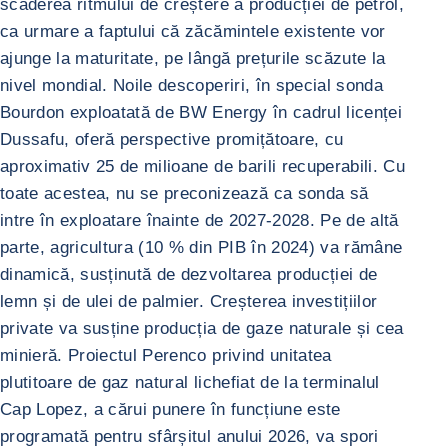
scăderea ritmului de creștere a producției de petrol,
ca urmare a faptului că zăcămintele existente vor
ajunge la maturitate, pe lângă prețurile scăzute la
nivel mondial. Noile descoperiri, în special sonda
Bourdon exploatată de BW Energy în cadrul licenței
Dussafu, oferă perspective promițătoare, cu
aproximativ 25 de milioane de barili recuperabili. Cu
toate acestea, nu se preconizează ca sonda să
intre în exploatare înainte de 2027-2028. Pe de altă
parte, agricultura (10 % din PIB în 2024) va rămâne
dinamică, susținută de dezvoltarea producției de
lemn și de ulei de palmier. Creșterea investițiilor
private va susține producția de gaze naturale și cea
minieră. Proiectul Perenco privind unitatea
plutitoare de gaz natural lichefiat de la terminalul
Cap Lopez, a cărui punere în funcțiune este
programată pentru sfârșitul anului 2026, va spori