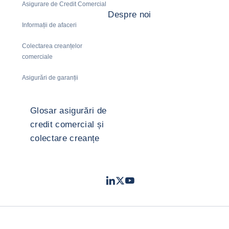
Asigurare de Credit Comercial
Despre noi
Informații de afaceri
Colectarea creanțelor
comerciale
Asigurări de garanții
Glosar asigurări de
credit comercial și
colectare creanțe
LinkedIn
Twitter
Youtube
- Coface
- Coface
- Coface